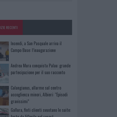
IZIE RECENTI
Incendi, a San Pasquale arriva il
Campo Base: l’inaugurazione
Andrea Mura conquista Palau: grande
partecipazione per il suo racconto
Calangianus, allarme sul centro
accoglienza minori, Albieri: “Episodi
gravissimi”
Gallura, finti clienti svuotano le suite:
furto da 50mila nel resort