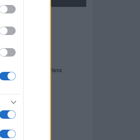
Mario Malu
Paolo Pinna
Martina Agostina Diturco
I nostri cari
I nostri cari