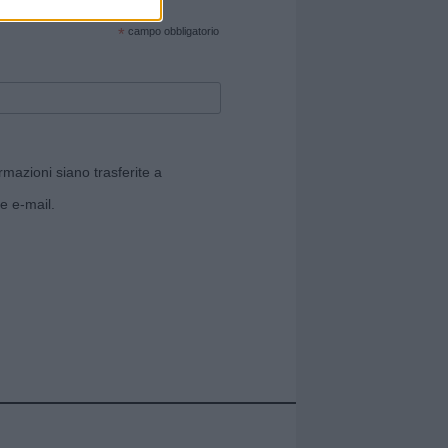
cate sul sito web!
*
campo obbligatorio
rmazioni siano trasferite a
e e-mail.