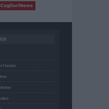
MUNI
io Pausania
chena
ddalena
Gallura