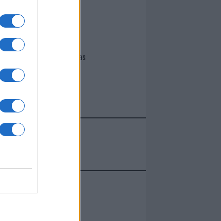
I nostri cari
Giovannimaria Cabras