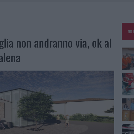
A IL CAMPO BASE: L’INAUGURAZIONE
: GRANDE PARTECIPAZIONE PER IL SUO RACCONTO
RO ACCOGLIENZA MINORI, ALBIERI: “EPISODI GRAVISSIMI”
NOT
NO LE SUITE: FURTO DA 50MILA NEL RESORT
iglia non andranno via, ok al
alena