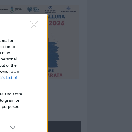
sonal or
ection to
ou may
 personal
out of the
 downstream
B’s List of
er and store
to grant or
ed purposes
ROLOGIE