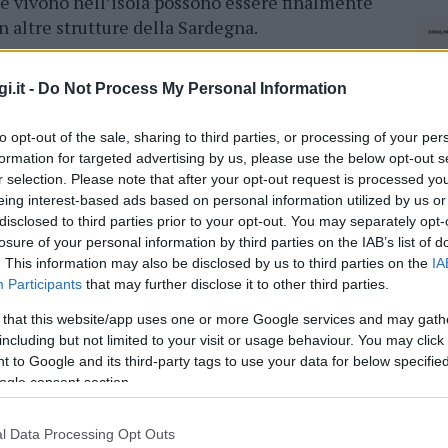
che vivono nell’isola possono essere finalmente
n altre strutture della Sardegna.
 complesso, ma che ci ha regalato grandissima
i.it -
Do Not Process My Personal Information
onale – fa sapere la maggioranza -. Grazie a
ntanissimo quando
non ci saranno più i
to opt-out of the sale, sharing to third parties, or processing of your per
nno continuare a
rimanere nella loro isola
formation for targeted advertising by us, please use the below opt-out s
oggi fra la propria gente”. Per il progetto sono
r selection. Please note that after your opt-out request is processed y
 “Se ne parla da oltre venti anni, era giunto il
eing interest-based ads based on personal information utilized by us or
se in considerazione seriamente e con
disclosed to third parties prior to your opt-out. You may separately opt-
losure of your personal information by third parties on the IAB’s list of
convinti che questa opera possa fare la
. This information may also be disclosed by us to third parties on the
IA
sone, per questo ne andiamo così fieri, per
Participants
that may further disclose it to other third parties.
andava mantenuta a tutti i costi! Che le
eme a noi questo bellissimo sogno che regala
 that this website/app uses one or more Google services and may gath
including but not limited to your visit or usage behaviour. You may click 
 futuro”, concludono.
 to Google and its third-party tags to use your data for below specifi
ogle consent section.
azionali?
l Data Processing Opt Outs
NEC