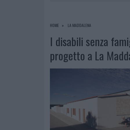
6 AGOSTO 2026
|
INCENDI, A SAN PASQUALE ARRIV
6 AGOSTO 2026
|
ANDREA MURA CONQUISTA PALAU
6 AGOSTO 2026
|
CALANGIANUS, ALLARME SUL CENT
HOME
LA MADDALENA
6 AGOSTO 2026
|
GALLURA, FINTI CLIENTI SVUOTA
I disabili senza fam
progetto a La Madd