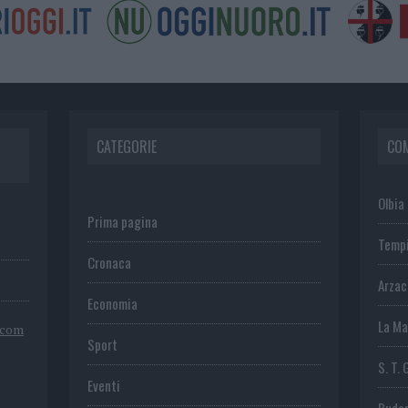
CATEGORIE
CO
Olbia
Prima pagina
Temp
Cronaca
Arza
Economia
La Ma
.com
Sport
S. T. 
Eventi