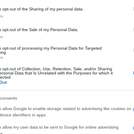
 mese
cliccando
qui
o opt-out of the Sharing of my personal data.
In
o opt-out of the Sale of my Personal Data.
do nella sezione
Login
dal menù del sito o
In
to opt-out of processing my Personal Data for Targeted
ing.
In
a Maddalena Notizie
La Maddalena Ripartiamo
o opt-out of Collection, Use, Retention, Sale, and/or Sharing
na
ersonal Data that Is Unrelated with the Purposes for which it
lected.
Out
consents
o allow Google to enable storage related to advertising like cookies on
evice identifiers in apps.
dente
Prossimo articolo
o allow my user data to be sent to Google for online advertising
s.