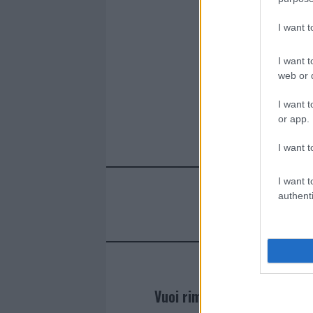
o
r
st
A
o
p
I want 
k
p
I want t
web or d
I want t
or app.
I want t
I want t
authenti
Vuoi rimanere sempre agg