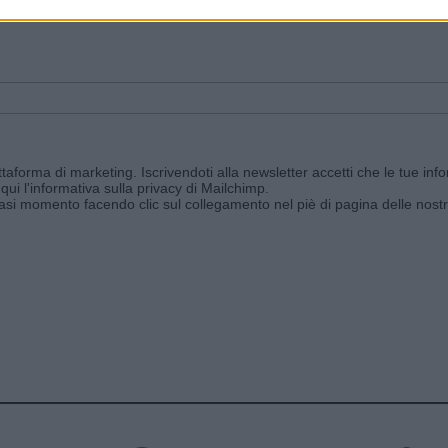
ggi e ricevi le nostre email periodiche contenenti le ultime notizie pubbli
aforma di marketing. Iscrivendoti alla newsletter accetti che le tue info
qui l'informativa sulla privacy di Mailchimp
.
siasi momento facendo clic sul collegamento nel piè di pagina delle nostr