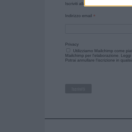
Iscriviti alla newsletter di Gallura O
*
Indirizzo email
Privacy
Utilizziamo Mailchimp come piatt
Mailchimp per l'elaborazione.
Leggi 
Potrai annullare l'iscrizione in qual