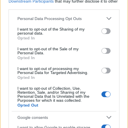
Downstream Participants
that may further disclose it to other
i tuoi video e le tue foto
third parties.
Su WhatsApp al numero +39
Please note that this website/app uses one or more Google
Personal Data Processing Opt Outs
345 356 7512
services and may gather and store information including but
not limited to your visit or usage behaviour. You may click to
I want to opt-out of the Sharing of my
personal data.
grant or deny consent to Google and its third-party tags to
Opted In
use your data for below specified purposes in below Google
consent section.
I want to opt-out of the Sale of my
Ricevi le nostre ultime news
Personal Data.
Opted In
da
Google News
I want to opt-out of processing my
Personal Data for Targeted Advertising.
Opted In
I want to opt-out of Collection, Use,
Condividi l'articolo
Retention, Sale, and/or Sharing of my
Personal Data that Is Unrelated with the
F
T
Pi
W
S
Purposes for which it was collected.
Opted Out
a
w
n
h
h
Google consents
ce
it
te
at
a
Articolo precedente
I want to allow Google to enable storage