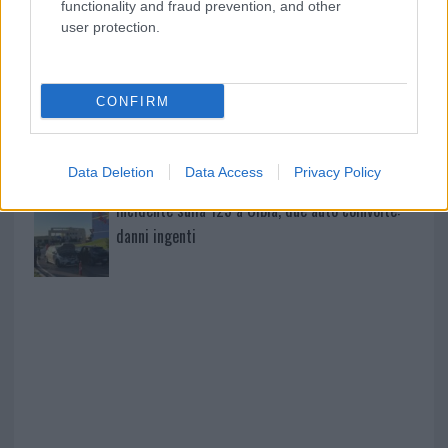
functionality and fraud prevention, and other
user protection.
Rapina a Porto Rotondo, due uomini fermati dai
carabinieri
CONFIRM
Auto prende fuoco sulla strada statale 125 a
Olbia, cosa è successo
Data Deletion
Data Access
Privacy Policy
Incidente sulla 125 a Olbia, due auto coinvolte:
danni ingenti