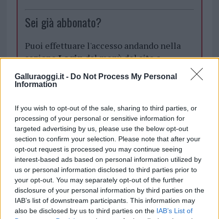
Sei già abbonato?
Puoi effettuare l'accesso andando nella
sezione
Login
dal menù del sito o
cliccando
qui
Galluraoggi.it -
Do Not Process My Personal
Information
TEMI:
Discarica La Maddalena
If you wish to opt-out of the sale, sharing to third parties, or
processing of your personal or sensitive information for
Guardia Costiera La Maddalena
targeted advertising by us, please use the below opt-out
section to confirm your selection. Please note that after your
Notizie in tempo reale?
opt-out request is processed you may continue seeing
Entra nel canale telegram di
interest-based ads based on personal information utilized by
GalluraOggi.it
us or personal information disclosed to third parties prior to
your opt-out. You may separately opt-out of the further
disclosure of your personal information by third parties on the
IAB’s list of downstream participants. This information may
also be disclosed by us to third parties on the
IAB’s List of
Inviaci le tue segnalazioni,