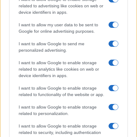
b
te
re
s
re
Prossimo articolo
related to advertising like cookies on web or
o
r
st
A
device identifiers in apps.
o
p
I want to allow my user data to be sent to
NOTIZIE RECENTI
k
p
Google for online advertising purposes.
I want to allow Google to send me
Robbie Williams incanta il gala del Big Art
personalized advertising.
Festival al Romazzino
I want to allow Google to enable storage
related to analytics like cookies on web or
Maxi piano tra Smeralda Holding e il Comune di
device identifiers in apps.
Arzachena
I want to allow Google to enable storage
related to functionality of the website or app.
Salvini al concerto per De Andrè, la nipote: “Mio
nonno gli avrebbe chiesto che cazzo ci faceva”
I want to allow Google to enable storage
related to personalization.
Stop ai cantieri privati a Olbia, nuove regole
I want to allow Google to enable storage
anche a San Pantaleo
related to security, including authentication