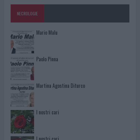
NECROLOGIE
Mario Malu
Paolo Pinna
Martina Agostina Diturco
I nostri cari
I nostri cari