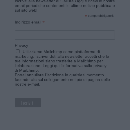
Iscriviti alla newsletter di Gallura Oggi e ricevi le nostre
email periodiche contenenti le ultime notizie pubblicate
sul sito web!
*
campo obbligatorio
*
Indirizzo email
Privacy
Utilizziamo Mailchimp come piattaforma di
marketing. Iscrivendoti alla newsletter accetti che le
tue informazioni siano trasferite a Mailchimp per
l'elaborazione.
Leggi qui l'informativa sulla privacy
di Mailchimp
.
Potrai annullare l'iscrizione in qualsiasi momento
facendo clic sul collegamento nel piè di pagina delle
nostre e-mail.