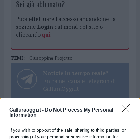
Sei già abbonato?
Puoi effettuare l'accesso andando nella
sezione
Login
dal menù del sito o
cliccando
qui
TEMI:
Giuseppina Projetto
Notizie in tempo reale?
Entra nel canale telegram di
GalluraOggi.it
Galluraoggi.it -
Do Not Process My Personal
Information
Inviaci le tue segnalazioni,
i tuoi video e le tue foto
If you wish to opt-out of the sale, sharing to third parties, or
Su WhatsApp al numero +39
processing of your personal or sensitive information for