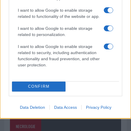
“Orgoglio e discrezione per visita privata̶…
I want to allow Google to enable storage
related to functionality of the website or app.
Incendio nella notte a Olbia, a fuoco due furgoni
I want to allow Google to enable storage
related to personalization.
A fuoco un deposito con bombole, intervento dei
I want to allow Google to enable storage
vigili del fuoco a Rudalza
related to security, including authentication
functionality and fraud prevention, and other
user protection.
CONFIRM
Data Deletion
Data Access
Privacy Policy
NECROLOGIE