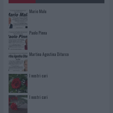
Mario Malu
Paolo Pinna
Martina Agostina Diturco
I nostri cari
I nostri cari