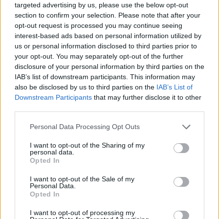
345 356 7512
targeted advertising by us, please use the below opt-out
section to confirm your selection. Please note that after your
opt-out request is processed you may continue seeing
interest-based ads based on personal information utilized by
us or personal information disclosed to third parties prior to
your opt-out. You may separately opt-out of the further
Ricevi le nostre ultime news
disclosure of your personal information by third parties on the
IAB’s list of downstream participants. This information may
da
Google News
also be disclosed by us to third parties on the
IAB’s List of
Downstream Participants
that may further disclose it to other
third parties.
Condividi l'articolo
Please note that this website/app uses one or more Google
Personal Data Processing Opt Outs
services and may gather and store information including but
F
T
Pi
W
S
not limited to your visit or usage behaviour. You may click to
I want to opt-out of the Sharing of my
personal data.
grant or deny consent to Google and its third-party tags to
a
w
n
h
h
Opted In
use your data for below specified purposes in below Google
ce
it
te
at
a
consent section.
I want to opt-out of the Sale of my
Articolo precedente
Personal Data.
b
te
re
s
re
Prossimo articolo
Opted In
o
r
st
A
I want to opt-out of processing my