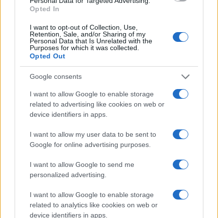
Personal Data for Targeted Advertising.
o
p
Opted In
NOTIZIE RECENTI
k
p
I want to opt-out of Collection, Use,
Retention, Sale, and/or Sharing of my
Personal Data that Is Unrelated with the
Sangue, musica e solidarietà con Avis Olbia al
Purposes for which it was collected.
Delta Center
Opted Out
Google consents
Meteo Olbia 9 agosto, temperature in calo
I want to allow Google to enable storage
related to advertising like cookies on web or
device identifiers in apps.
Salmo finisce in ospedale a Catania, ma il tour
I want to allow my user data to be sent to
va avanti: “Sicilia, ci sono”
Google for online advertising purposes.
I want to allow Google to send me
Jovanotti, Gabry Ponte e Alfa: Olbia ombelico del
personalized advertising.
mondo per una notte
I want to allow Google to enable storage
related to analytics like cookies on web or
Giorgia Meloni a La Maddalena, la vicesindaco:
device identifiers in apps.