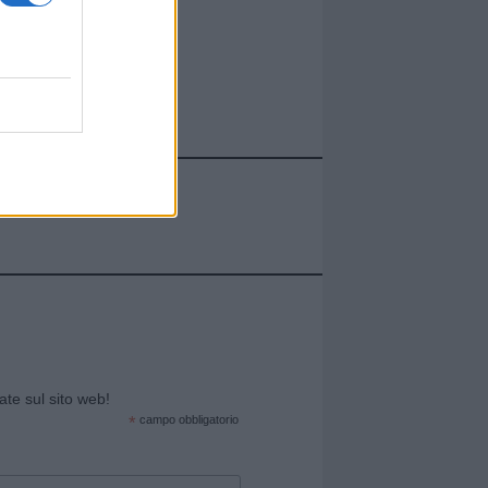
cate sul sito web!
*
campo obbligatorio