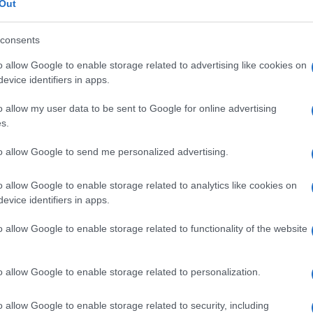
Out
onavirus La Maddalena
Luca Montella
consents
lazioni, i tuoi video e le tue foto
ro +39 345 356 7512
o allow Google to enable storage related to advertising like cookies on
evice identifiers in apps.
o allow my user data to be sent to Google for online advertising
s.
eale?
gram di GalluraOggi.it
to allow Google to send me personalized advertising.
o allow Google to enable storage related to analytics like cookies on
evice identifiers in apps.
ime news da
Google News
o allow Google to enable storage related to functionality of the website
o allow Google to enable storage related to personalization.
o allow Google to enable storage related to security, including