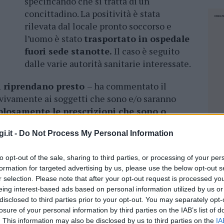
specificando che si tratta di un
concittadino. La positività è stata
rilevata dal locale pronto soccorso e
l’uomo è stato
trasportato in ospedale
fuori sede stanotte.
Il caso è seguito
dalle varie autorità sanitarie interessate.
i riprendano presto
– ha commentato il
vivamente ai soggetti che sono e/o saranno
olosamente le prescrizioni che sono o
 in via precauzionale.
Sarà l’autorità
i.it -
Do Not Process My Personal Information
ti eventualmente da sottoporre ad accertamenti.
mpre maggiore attenzione. Non è inutile
to opt-out of the sale, sharing to third parties, or processing of your per
e vale per tutti: le persone che possono aver
formation for targeted advertising by us, please use the below opt-out s
ro spontaneamente assumere comportamenti,
r selection. Please note that after your opt-out request is processed y
nti ad evitare possibili diffusioni del
eing interest-based ads based on personal information utilized by us or
dei propri familiari e degli altri”.
disclosed to third parties prior to your opt-out. You may separately opt-
losure of your personal information by third parties on the IAB’s list of
NEC
comandare a tutti di u
sare la massima
. This information may also be disclosed by us to third parties on the
IA