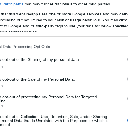
Participants
that may further disclose it to other third parties.
vare le note norme di igiene personale, uso
ramenti, mantenere il distanziamento
 that this website/app uses one or more Google services and may gath
i, uniche, allo stato, che stanno rilevando una
including but not limited to your visit or usage behaviour. You may click 
indaco di La Maddalena.
 to Google and its third-party tags to use your data for below specifi
ogle consent section.
l Data Processing Opt Outs
azionali?
o opt-out of the Sharing of my personal data.
In
 mese
cliccando
qui
o opt-out of the Sale of my Personal Data.
In
to opt-out of processing my Personal Data for Targeted
ing.
do nella sezione
Login
dal menù del sito o
In
o opt-out of Collection, Use, Retention, Sale, and/or Sharing
ersonal Data that Is Unrelated with the Purposes for which it
lected.