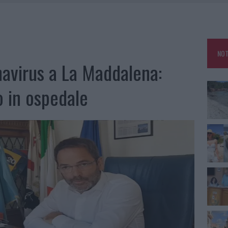
HE IL CENTRO ACCOGLIENZA MINORI CHIUDE
RO SPACCIO E DEGRADO: ESPLODE LA PROTESTA
SCEGLIERE LA SOLUZIONE IDEALE PER LA CASA E L’UFFICIO
NOT
KEND A OLBIA E IN GALLURA
avirus a La Maddalena:
o in ospedale