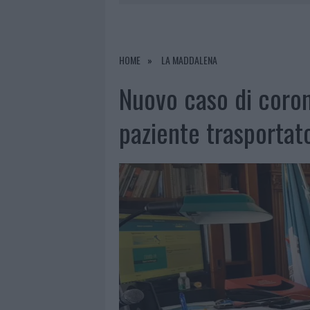
7 AGOSTO 2026
|
CALANGIANUS, DOPO LE POLEMIC
7 AGOSTO 2026
|
OLBIA, DIVIETO DI SOSTA CONT
7 AGOSTO 2026
|
PAUSA CAFFÈ IMPECCABILE: COME 
HOME
LA MADDALENA
7 AGOSTO 2026
|
LE PREVISIONI METEO PER IL WEE
Nuovo caso di coron
paziente trasportat