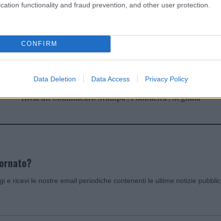
cation functionality and fraud prevention, and other user protection.
dente
Prossimo articolo
CONFIRM
Data Deletion
Data Access
Privacy Policy
Invia un Comunicato Stampa
|
Pubblicità
|
Segnala
iornato?
ggi e ricevi le nostre email periodiche contenenti le ultime notizie pubbli