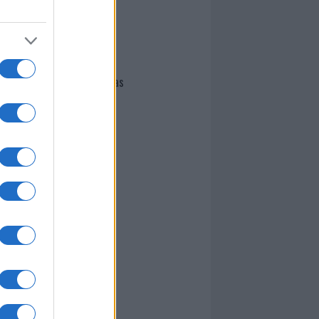
I nostri cari
Giovannimaria Cabras