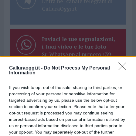
Entra nel canale telegram di
GalluraOggi.it
Inviaci le tue segnalazioni,
i tuoi video e le tue foto
Su WhatsApp al numero +39
345 356 7512
Galluraoggi.it -
Do Not Process My Personal
Information
If you wish to opt-out of the sale, sharing to third parties, or
processing of your personal or sensitive information for
Ricevi le nostre ultime news
targeted advertising by us, please use the below opt-out
section to confirm your selection. Please note that after your
da
Google News
opt-out request is processed you may continue seeing
interest-based ads based on personal information utilized by
us or personal information disclosed to third parties prior to
your opt-out. You may separately opt-out of the further