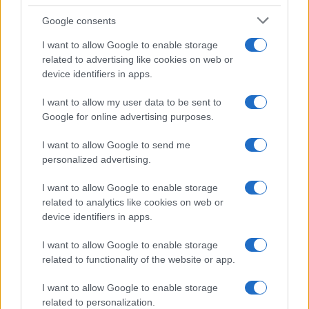
Salvini al concerto per De Andrè, la nipote: “Mio
nonno gli avrebbe chiesto che cazzo ci faceva”
Google consents
I want to allow Google to enable storage
Stop ai cantieri privati a Olbia, nuove regole
related to advertising like cookies on web or
device identifiers in apps.
anche a San Pantaleo
I want to allow my user data to be sent to
Google for online advertising purposes.
Rapina a Porto Rotondo, due uomini fermati dai
carabinieri
I want to allow Google to send me
personalized advertising.
Auto prende fuoco sulla strada statale 125 a
I want to allow Google to enable storage
Olbia, cosa è successo
related to analytics like cookies on web or
device identifiers in apps.
Incidente sulla 125 a Olbia, due auto coinvolte:
I want to allow Google to enable storage
danni ingenti
related to functionality of the website or app.
I want to allow Google to enable storage
related to personalization.