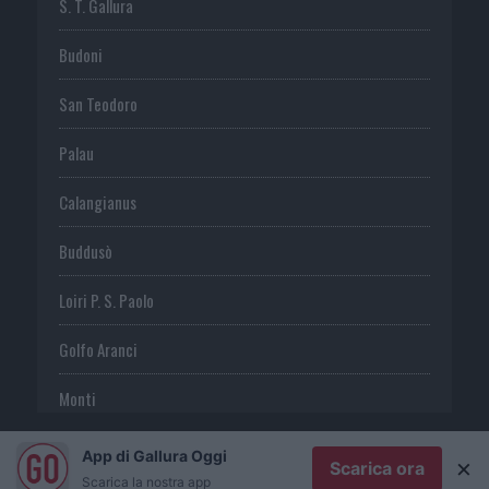
S. T. Gallura
Budoni
San Teodoro
Palau
Calangianus
Buddusò
Loiri P. S. Paolo
Golfo Aranci
Monti
Telti
App di Gallura Oggi
×
Scarica ora
Scarica la nostra app