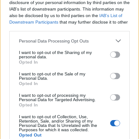
Condividi l'articolo
disclosure of your personal information by third parties on the
IAB’s list of downstream participants. This information may
F
T
Pi
W
S
also be disclosed by us to third parties on the
IAB’s List of
a
w
n
h
h
Downstream Participants
that may further disclose it to other
third parties.
ce
it
te
at
a
Articolo precedente
Please note that this website/app uses one or more Google
b
te
re
s
re
Personal Data Processing Opt Outs
Prossimo articolo
services and may gather and store information including but
o
r
st
A
not limited to your visit or usage behaviour. You may click to
I want to opt-out of the Sharing of my
personal data.
grant or deny consent to Google and its third-party tags to
o
p
Opted In
use your data for below specified purposes in below Google
NOTIZIE RECENTI
k
p
consent section.
I want to opt-out of the Sale of my
Personal Data.
Opted In
Robbie Williams incanta il gala del Big Art
Festival al Romazzino
I want to opt-out of processing my
Personal Data for Targeted Advertising.
Opted In
Maxi piano tra Smeralda Holding e il Comune di
I want to opt-out of Collection, Use,
Arzachena
Retention, Sale, and/or Sharing of my
Personal Data that Is Unrelated with the
Purposes for which it was collected.
Opted Out