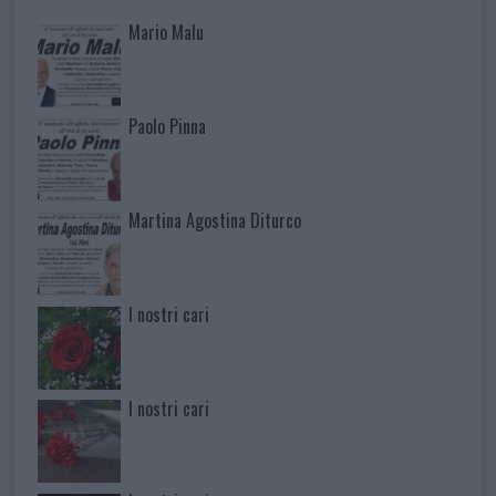
Mario Malu
Paolo Pinna
Martina Agostina Diturco
I nostri cari
I nostri cari