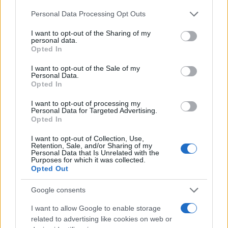
sezione
Login
dal menù del sito o
Please note that this website/app uses one or more Google
Personal Data Processing Opt Outs
cliccando
qui
services and may gather and store information including but
not limited to your visit or usage behaviour. You may click to
I want to opt-out of the Sharing of my
personal data.
grant or deny consent to Google and its third-party tags to
Opted In
use your data for below specified purposes in below Google
TEMI:
Asl Gallura
Luca Pilo
Nicola Piredda
consent section.
I want to opt-out of the Sale of my
Notizie La Maddalena
Ospedale Paolo Merlo
Personal Data.
Opted In
Pietro Fortuna
Vanina Rognoni
I want to opt-out of processing my
Notizie in tempo reale?
Personal Data for Targeted Advertising.
Opted In
Entra nel canale telegram di
GalluraOggi.it
I want to opt-out of Collection, Use,
Retention, Sale, and/or Sharing of my
Personal Data that Is Unrelated with the
Purposes for which it was collected.
Opted Out
Inviaci le tue segnalazioni,
Google consents
i tuoi video e le tue foto
I want to allow Google to enable storage
Su WhatsApp al numero +39
related to advertising like cookies on web or
345 356 7512