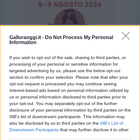
Galluraoggi.it -
Do Not Process My Personal
Information
If you wish to opt-out of the sale, sharing to third parties, or
processing of your personal or sensitive information for
targeted advertising by us, please use the below opt-out
section to confirm your selection. Please note that after your
Vuoi rimuovere le pubblicità nazionali?
opt-out request is processed you may continue seeing
interest-based ads based on personal information utilized by
Puoi abbonarti a
soli € 1,10 al mese
us or personal information disclosed to third parties prior to
cliccando
qui
your opt-out. You may separately opt-out of the further
disclosure of your personal information by third parties on the
IAB’s list of downstream participants. This information may
Sei già abbonato?
also be disclosed by us to third parties on the
IAB’s List of
Downstream Participants
that may further disclose it to other
third parties.
Puoi effettuare l'accesso andando nella