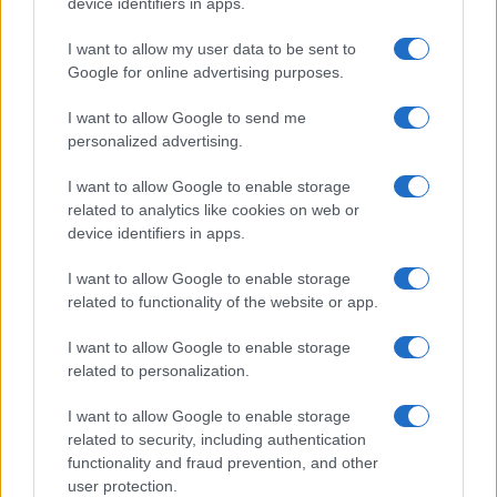
device identifiers in apps.
I want to allow my user data to be sent to
Google for online advertising purposes.
Ricevi le nostre ultime news
I want to allow Google to send me
personalized advertising.
da
Google News
I want to allow Google to enable storage
related to analytics like cookies on web or
device identifiers in apps.
Condividi l'articolo
I want to allow Google to enable storage
related to functionality of the website or app.
F
T
Pi
W
S
a
w
n
h
h
I want to allow Google to enable storage
related to personalization.
ce
it
te
at
a
Articolo precedente
b
te
re
s
re
I want to allow Google to enable storage
Prossimo articolo
related to security, including authentication
o
r
st
A
functionality and fraud prevention, and other
o
p
user protection.