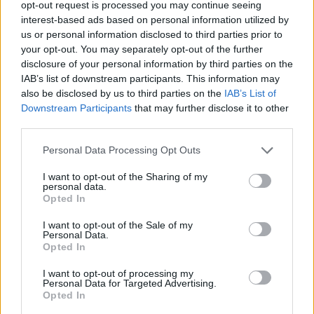
opt-out request is processed you may continue seeing
l’inaugurazione
interest-based ads based on personal information utilized by
us or personal information disclosed to third parties prior to
your opt-out. You may separately opt-out of the further
Andrea Mura conquista Palau: grande
disclosure of your personal information by third parties on the
partecipazione per il suo racconto
IAB’s list of downstream participants. This information may
also be disclosed by us to third parties on the
IAB’s List of
Downstream Participants
that may further disclose it to other
Calangianus, allarme sul centro accoglienza
third parties.
minori, Albieri: “Episodi gravissimi”
Please note that this website/app uses one or more Google
Personal Data Processing Opt Outs
services and may gather and store information including but
Gallura, finti clienti svuotano le suite: furto da
not limited to your visit or usage behaviour. You may click to
I want to opt-out of the Sharing of my
personal data.
grant or deny consent to Google and its third-party tags to
50mila nel resort
Opted In
use your data for below specified purposes in below Google
consent section.
I want to opt-out of the Sale of my
Personal Data.
Meteo Olbia 7 agosto, sole e caldo tornano
Opted In
protagonisti
I want to opt-out of processing my
Personal Data for Targeted Advertising.
Test tunnel Olbia: rampe chiuse ancora fino a
Opted In