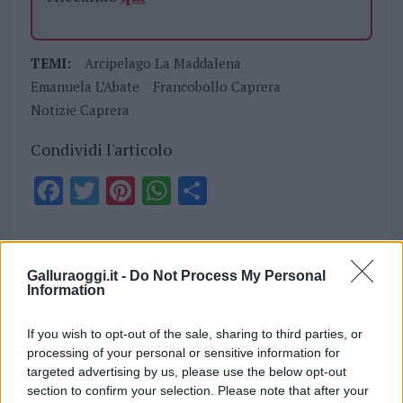
TEMI:
Arcipelago La Maddalena
Emanuela L’Abate
Francobollo Caprera
Notizie Caprera
Condividi l'articolo
F
T
Pi
W
S
a
w
n
h
h
ce
it
te
at
a
Articolo precedente
b
te
re
s
re
Prossimo articolo
Galluraoggi.it -
Do Not Process My Personal
Information
o
r
st
A
o
p
If you wish to opt-out of the sale, sharing to third parties, or
NOTIZIE RECENTI
k
p
processing of your personal or sensitive information for
targeted advertising by us, please use the below opt-out
section to confirm your selection. Please note that after your
Incendi, a San Pasquale arriva il Campo Base: