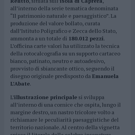
Relitto
, situata sull’
isola di Caprera
,
all’interno della serie tematica denominata
“Il patrimonio naturale e paesaggistico”. La
produzione del valore bollato, curata
dall’Istituto Poligrafico e Zecca dello Stato,
ammonta a un totale di
180.012 pezzi
.
L’officina carte valori ha utilizzato la tecnica
della rotocalcografia su un supporto cartaceo
bianco, patinato, neutro e autoadesivo,
provvisto di sbiancante ottico, seguendo il
disegno originale predisposto da
Emanuela
L’Abate
.
L’
illustrazione principale
si sviluppa
all’interno di una cornice che ospita, lungo il
margine destro, un nastro tricolore volto a
richiamare le peculiarità paesaggistiche del
territorio nazionale. Al centro della vignetta
spicca il litorale della celebre insenatura