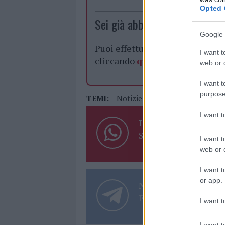
Opted 
Sei già abbonato?
Google 
Puoi effettuare l'accesso andan
I want t
cliccando
qui
web or d
I want t
purpose
TEMI:
Notizie Gallura
Pagamento Im
I want 
Inviaci le tue segna
Su WhatsApp al nume
I want t
web or d
I want t
or app.
Notizie in tempo r
Entra nel canale tele
I want t
I want t