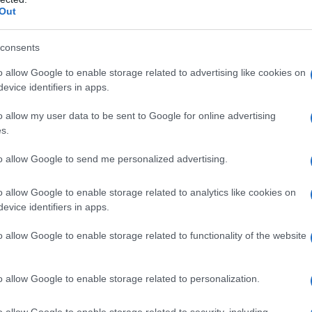
Out
consents
do nella sezione
Login
dal menù del sito o
o allow Google to enable storage related to advertising like cookies on
evice identifiers in apps.
o allow my user data to be sent to Google for online advertising
s.
u Gallura
Poste Gallura
Poste Italiane Gallura
to allow Google to send me personalized advertising.
lazioni, i tuoi video e le tue foto
ro +39 345 356 7512
o allow Google to enable storage related to analytics like cookies on
evice identifiers in apps.
o allow Google to enable storage related to functionality of the website
eale?
gram di GalluraOggi.it
o allow Google to enable storage related to personalization.
o allow Google to enable storage related to security, including