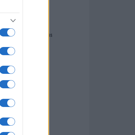
I nostri cari
Giovannimaria Cabras