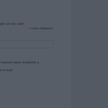
cate sul sito web!
*
campo obbligatorio
rmazioni siano trasferite a
e e-mail.