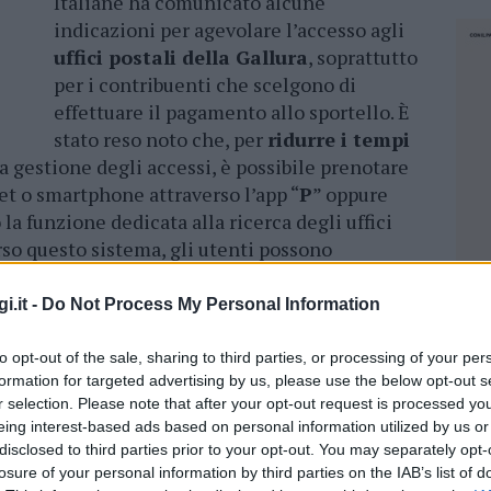
Italiane ha comunicato alcune
indicazioni per agevolare l’accesso agli
uffici postali della Gallura
, soprattutto
per i contribuenti che scelgono di
effettuare il pagamento allo sportello. È
stato reso noto che, per
ridurre i tempi
a gestione degli accessi, è possibile prenotare
et o smartphone attraverso l’app “
P
” oppure
la funzione dedicata alla ricerca degli uffici
rso questo sistema, gli utenti possono
e la fascia oraria disponibili
, oppure optare
o il numero e recandosi subito in ufficio.
i.it -
Do Not Process My Personal Information
oto risulta attivo in
15 sedi della Gallura
,
to opt-out of the sale, sharing to third parties, or processing of your per
senti a
Olbia
, oltre agli uffici di
Arzachena
,
formation for targeted advertising by us, please use the below opt-out s
r selection. Please note that after your opt-out request is processed y
La Maddalena
,
Moneta
,
Oschiri
,
Palau
,
San
eing interest-based ads based on personal information utilized by us or
e
Tempio Pausania
, che rientrano nella rete
disclosed to third parties prior to your opt-out. You may separately opt-
losure of your personal information by third parties on the IAB’s list of
NEC