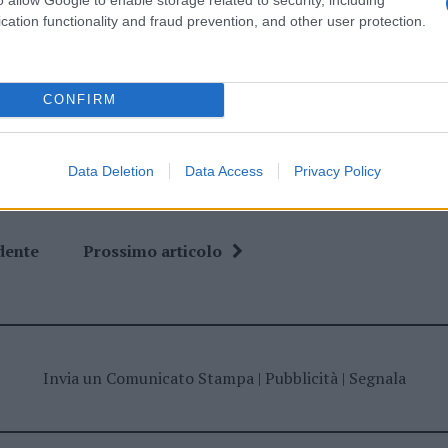
cation functionality and fraud prevention, and other user protection.
ime news da
Google News
CONFIRM
Data Deletion
Data Access
Privacy Policy
dente
Prossimo articolo
Invia un Comunicato Stampa
|
Pubblicità
|
Segnala