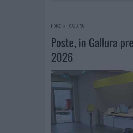
7 AGOSTO 2026
|
CALANGIANUS, DOPO LE POLEMIC
7 AGOSTO 2026
|
OLBIA, DIVIETO DI SOSTA CONT
7 AGOSTO 2026
|
PAUSA CAFFÈ IMPECCABILE: COME 
HOME
GALLURA
7 AGOSTO 2026
|
LE PREVISIONI METEO PER IL WEE
Poste, in Gallura pre
2026