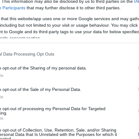
. This information may also be disclosed by us to third parties on the
IA
 giugno in pagamento nelle Poste della
Participants
that may further disclose it to other third parties.
 that this website/app uses one or more Google services and may gath
including but not limited to your visit or usage behaviour. You may click 
 inoltre
illustrato il funzionamento
dell’app
 to Google and its third-party tags to use your data for below specifi
 prenotazioni per gli sportelli consente anche
ogle consent section.
icio. Attraverso la piattaforma è possibile
ta
, le
carte Postepay
e diversi prodotti di
l Data Processing Opt Outs
ze assicurative e controllare linee telefoniche
o opt-out of the Sharing of my personal data.
ltre di completare operazioni legate ai
In
Energia
, monitorare le forniture, seguire le
nza, effettuare ricariche e disporre bonifici.
o opt-out of the Sale of my Personal Data.
In
to opt-out of processing my Personal Data for Targeted
ing.
azionali?
In
o opt-out of Collection, Use, Retention, Sale, and/or Sharing
ersonal Data that Is Unrelated with the Purposes for which it
 mese
cliccando
qui
lected.