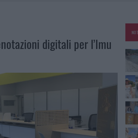
HE IL CENTRO ACCOGLIENZA MINORI CHIUDE
RO SPACCIO E DEGRADO: ESPLODE LA PROTESTA
SCEGLIERE LA SOLUZIONE IDEALE PER LA CASA E L’UFFICIO
NOT
KEND A OLBIA E IN GALLURA
notazioni digitali per l’Imu