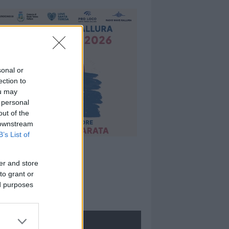
sonal or
ection to
ou may
 personal
out of the
 downstream
B’s List of
er and store
to grant or
ed purposes
ROLOGIE