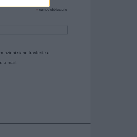
cate sul sito web!
*
campo obbligatorio
rmazioni siano trasferite a
e e-mail.