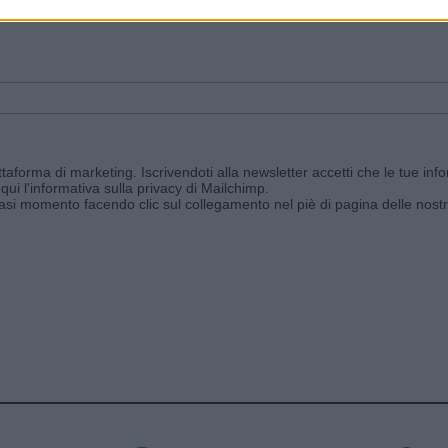
ggi e ricevi le nostre email periodiche contenenti le ultime notizie pubbli
aforma di marketing. Iscrivendoti alla newsletter accetti che le tue info
qui l'informativa sulla privacy di Mailchimp
.
siasi momento facendo clic sul collegamento nel piè di pagina delle nostr