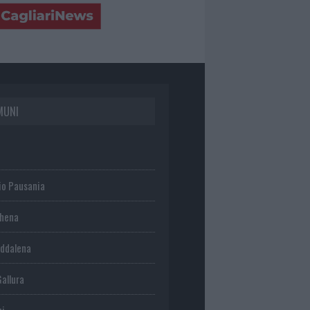
MUNI
io Pausania
chena
ddalena
Gallura