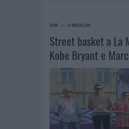
6 AGOSTO 2026
|
NUOVO SPORTELLO RIFIUTI A PAL
6 AGOSTO 2026
|
STRADA SASSARI-OLBIA, INCIDEN
6 AGOSTO 2026
|
EVENTI IN GALLURA, DA JOVANO
HOME
LA MADDALENA
6 AGOSTO 2026
|
LETTINI E ARREDI ABUSIVI SULLA
Street basket a La
Kobe Bryant e Mar