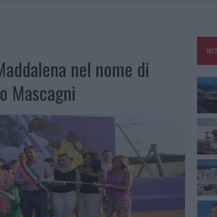
AU, UNA SVOLTA PER GLI UTENTI
TE ALL’ALBA: FERITO IL CONDUCENTE
TTI ALLA ZUPPA GALLURESE: GLI APPUNTAMENTI DA NON PERDERE
NOT
 SPIAGGIA LIBERA, SEQUESTRI A OLBIA E ARZACHENA
 Maddalena nel nome di
co Mascagni