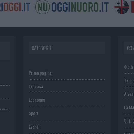
CATEGORIE
CO
Olbia
Prima pagina
Temp
Cronaca
Arza
Economia
La Ma
.com
Sport
S. T. 
Eventi