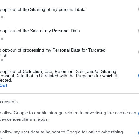
azionali?
o opt-out of the Sharing of my personal data.
 mese
cliccando
qui
In
o opt-out of the Sale of my Personal Data.
In
do nella sezione
Login
dal menù del sito o
to opt-out of processing my Personal Data for Targeted
ing.
In
o opt-out of Collection, Use, Retention, Sale, and/or Sharing
ersonal Data that Is Unrelated with the Purposes for which it
lected.
 Moneta
Comune La Maddalena
Fabio Lai
Out
Mascagni La Maddalena
Milena Orrù
dalena
Sport La Maddalena
consents
o allow Google to enable storage related to advertising like cookies on
evice identifiers in apps.
o allow my user data to be sent to Google for online advertising
s.