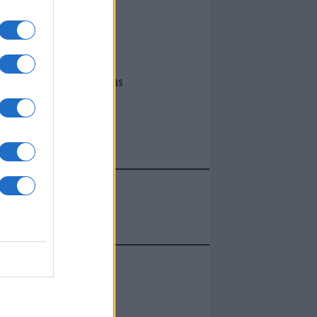
I nostri cari
Giovannimaria Cabras