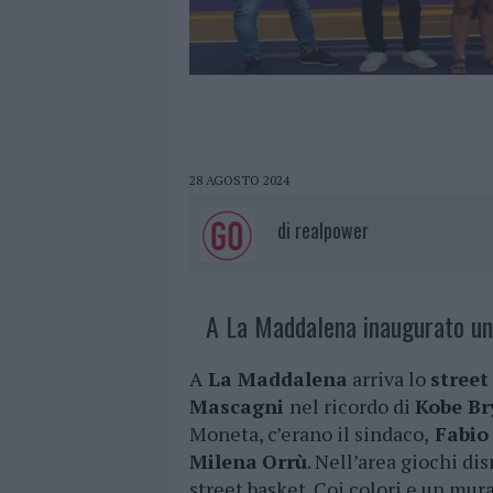
28 AGOSTO 2024
di
realpower
A La Maddalena inaugurato un
A
La Maddalena
arriva lo
street
Mascagni
nel ricordo di
Kobe Br
Moneta, c’erano il sindaco,
Fabio 
Milena
Orrù
. Nell’area giochi di
street basket. Coi colori e un mura