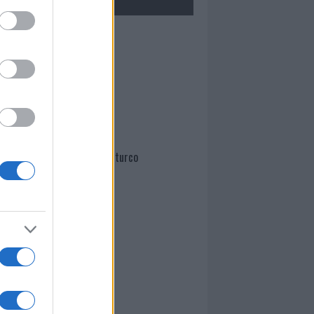
Mario Malu
Paolo Pinna
Martina Agostina Diturco
I nostri cari
I nostri cari