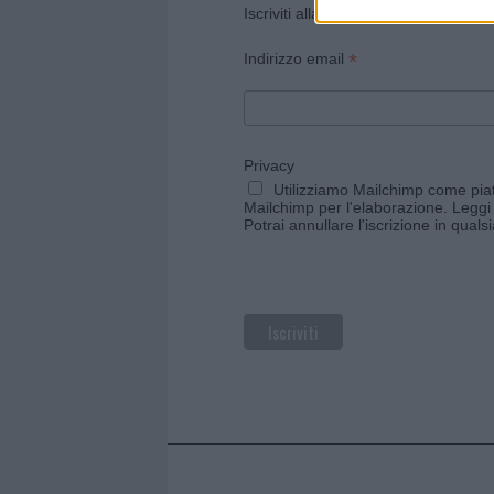
Iscriviti alla newsletter di Gallura O
*
Indirizzo email
Privacy
Utilizziamo Mailchimp come piatt
Mailchimp per l'elaborazione.
Leggi 
Potrai annullare l'iscrizione in qual