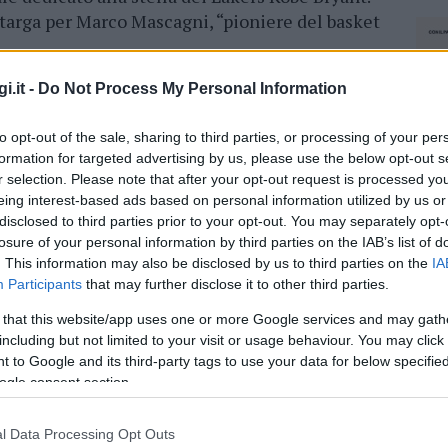
targa per Marco Mascagni, “pioniere del basket
ascerà un campo da street basket e sarà
i.it -
Do Not Process My Personal Information
to opt-out of the sale, sharing to third parties, or processing of your per
formation for targeted advertising by us, please use the below opt-out s
diverso senza ombra di dubbio – commenta il
r selection. Please note that after your opt-out request is processed y
. Le emozioni che si provano quando si realizza
eing interest-based ads based on personal information utilized by us or
un’area e si restituisce alla Città sono sempre
disclosed to third parties prior to your opt-out. You may separately opt-
losure of your personal information by third parties on the IAB’s list of
no piano quel posto torna a vivere. Ma ieri c’è
. This information may also be disclosed by us to third parties on the
IA
cosa di speciale”.
Participants
that may further disclose it to other third parties.
un grande sportivo
, una grande persona
 that this website/app uses one or more Google services and may gath
o più speciale – continua Lai -. Grazie come
including but not limited to your visit or usage behaviour. You may click 
 to Google and its third-party tags to use your data for below specifi
utto al mio delegato allo sport Milena Orrù che
ogle consent section.
i ha creduto con forza sin dall’inizio”.
l Data Processing Opt Outs
NEC