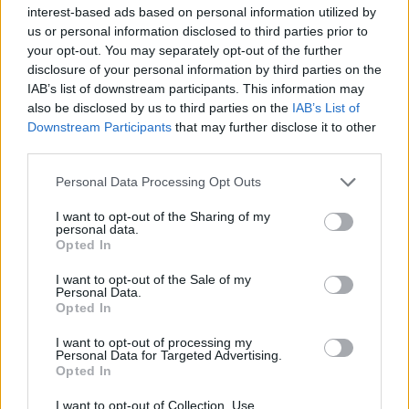
interest-based ads based on personal information utilized by
Aggius conquista la classifica delle mete più
us or personal information disclosed to third parties prior to
amate dell’estate 2026
your opt-out. You may separately opt-out of the further
disclosure of your personal information by third parties on the
IAB’s list of downstream participants. This information may
also be disclosed by us to third parties on the
IAB’s List of
Downstream Participants
that may further disclose it to other
third parties.
Please note that this website/app uses one or more Google
Personal Data Processing Opt Outs
services and may gather and store information including but
not limited to your visit or usage behaviour. You may click to
I want to opt-out of the Sharing of my
personal data.
grant or deny consent to Google and its third-party tags to
Opted In
use your data for below specified purposes in below Google
consent section.
I want to opt-out of the Sale of my
NECROLOGIE
Personal Data.
Opted In
Mario Malu
I want to opt-out of processing my
Personal Data for Targeted Advertising.
Opted In
I want to opt-out of Collection, Use,