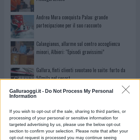
Andrea Mura conquista Palau: grande
partecipazione per il suo racconto
Calangianus, allarme sul centro accoglienza
minori, Albieri: “Episodi gravissimi”
Gallura, finti clienti svuotano le suite: furto da
50mila nel resort
Galluraoggi.it -
Do Not Process My Personal
Meteo Olbia 7 agosto, sole e caldo tornano
Information
protagonisti
If you wish to opt-out of the sale, sharing to third parties, or
processing of your personal or sensitive information for
Test tunnel Olbia: rampe chiuse ancora fino a
targeted advertising by us, please use the below opt-out
fine agosto
section to confirm your selection. Please note that after your
opt-out request is processed you may continue seeing