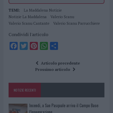
TEMI:
La Maddalena Notizie
Notizie La Maddalena
Valerio Scanu
Valerio Scanu Cantante
Valerio Scanu Parrucchiere
Condividi l'articolo
F
T
Pi
W
S
a
w
n
h
h
ce
it
te
at
a
Articolo precedente
b
te
re
s
re
Prossimo articolo
o
r
st
A
o
p
NOTIZIE RECENTI
k
p
Incendi, a San Pasquale arriva il Campo Base:
l’inaugurazione