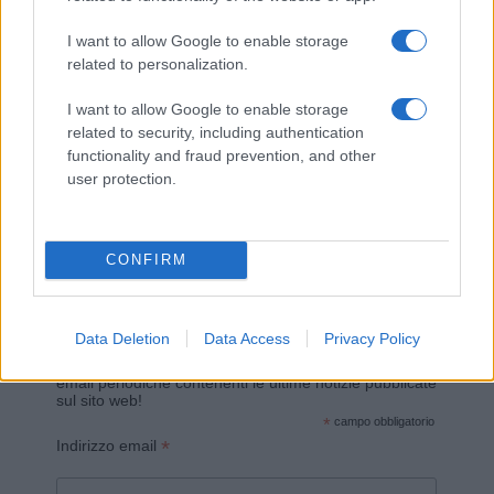
I want to allow Google to enable storage
related to personalization.
I want to allow Google to enable storage
related to security, including authentication
functionality and fraud prevention, and other
Invia un Comunicato Stampa
|
Pubblicità
|
Segnala
user protection.
CONFIRM
Vuoi rimanere sempre aggiornato?
Data Deletion
Data Access
Privacy Policy
Iscriviti alla newsletter di Gallura Oggi e ricevi le nostre
email periodiche contenenti le ultime notizie pubblicate
sul sito web!
*
campo obbligatorio
*
Indirizzo email