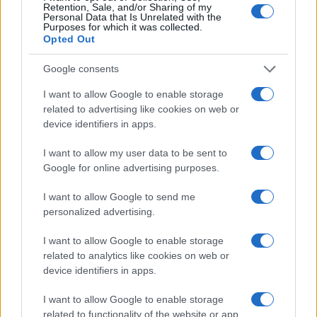
Paolo Pinna
Retention, Sale, and/or Sharing of my
Personal Data that Is Unrelated with the
Purposes for which it was collected.
Opted Out
Martina Agostina Diturco
Google consents
I want to allow Google to enable storage
related to advertising like cookies on web or
device identifiers in apps.
I nostri cari
I want to allow my user data to be sent to
Google for online advertising purposes.
I nostri cari
I want to allow Google to send me
personalized advertising.
I want to allow Google to enable storage
I nostri cari
related to analytics like cookies on web or
device identifiers in apps.
I want to allow Google to enable storage
Giovannimaria Cabras
related to functionality of the website or app.