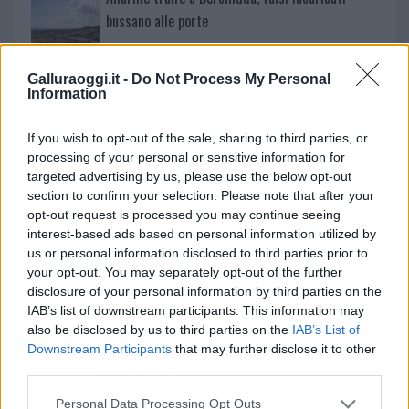
bussano alle porte
Notre-Dame de Paris conquista Olbia, la prima
Galluraoggi.it -
Do Not Process My Personal
Information
al Molo Brin è un successo
If you wish to opt-out of the sale, sharing to third parties, or
processing of your personal or sensitive information for
targeted advertising by us, please use the below opt-out
section to confirm your selection. Please note that after your
opt-out request is processed you may continue seeing
interest-based ads based on personal information utilized by
us or personal information disclosed to third parties prior to
your opt-out. You may separately opt-out of the further
disclosure of your personal information by third parties on the
IAB’s list of downstream participants. This information may
NECROLOGIE
also be disclosed by us to third parties on the
IAB’s List of
Downstream Participants
that may further disclose it to other
third parties.
Mario Malu
Please note that this website/app uses one or more Google
Personal Data Processing Opt Outs