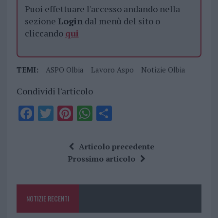
Puoi effettuare l'accesso andando nella
sezione
Login
dal menù del sito o
cliccando
qui
TEMI:
ASPO Olbia
Lavoro Aspo
Notizie Olbia
Condividi l'articolo
F
T
Pi
W
S
a
w
n
h
h
ce
it
te
at
a
Articolo precedente
b
te
re
s
re
Prossimo articolo
o
r
st
A
o
p
NOTIZIE RECENTI
k
p