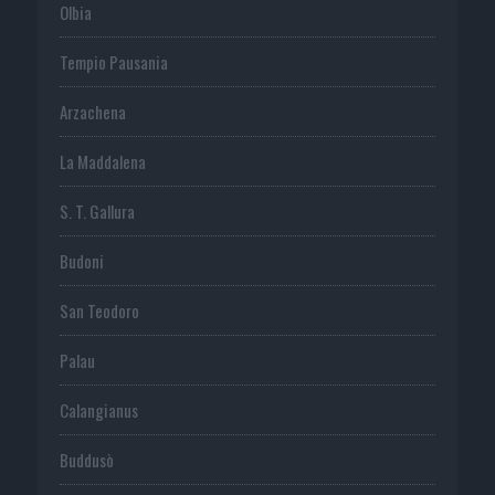
Olbia
Tempio Pausania
Arzachena
La Maddalena
S. T. Gallura
Budoni
San Teodoro
Palau
Calangianus
Buddusò