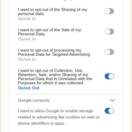
services and may gather and store information including but
not limited to your visit or usage behaviour. You may click to
I want to opt-out of the Sharing of my
personal data.
grant or deny consent to Google and its third-party tags to
Paolo Pinna
Opted In
use your data for below specified purposes in below Google
consent section.
I want to opt-out of the Sale of my
Personal Data.
Opted In
Martina Agostina Diturco
I want to opt-out of processing my
Personal Data for Targeted Advertising.
Opted In
I nostri cari
I want to opt-out of Collection, Use,
Retention, Sale, and/or Sharing of my
Personal Data that Is Unrelated with the
Purposes for which it was collected.
Opted Out
I nostri cari
Google consents
I want to allow Google to enable storage
I nostri cari
related to advertising like cookies on web or
device identifiers in apps.