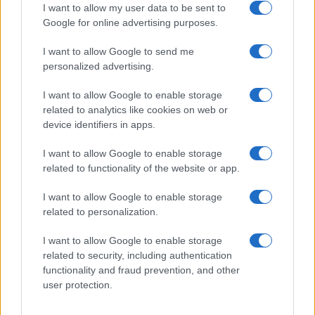
I want to allow my user data to be sent to
Google for online advertising purposes.
Giovannimaria Cabras
I want to allow Google to send me
personalized advertising.
I want to allow Google to enable storage
related to analytics like cookies on web or
device identifiers in apps.
Invia un Comunicato Stampa
|
Pubblicità
|
Segnala
I want to allow Google to enable storage
related to functionality of the website or app.
I want to allow Google to enable storage
related to personalization.
Vuoi rimanere sempre aggiornato?
I want to allow Google to enable storage
related to security, including authentication
Iscriviti alla newsletter di Gallura Oggi e ricevi le nostre
functionality and fraud prevention, and other
email periodiche contenenti le ultime notizie pubblicate
user protection.
sul sito web!
*
campo obbligatorio