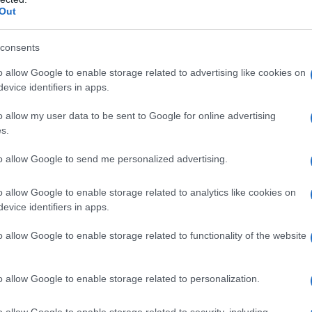
Out
ultura riguarda i tipi di segnali che le persone
ta di ogni giorno e il modo in cui vedono il
consents
con gli altri
, gestiscono le barriere sociali, il
i siamo in parte il prodotto del patrimonio
o allow Google to enable storage related to advertising like cookies on
eniamo, e nessuno di noi è un
modello
evice identifiers in apps.
nte tutti gli elementi della cultura del
o allow my user data to be sent to Google for online advertising
viduo è portatore di una propria concezione del
s.
petto della diversità che, negli ambienti
un dato oggettivo
che caratterizza l’esistenza
to allow Google to send me personalized advertising.
nterculturale
è quindi un insieme di rapporti
le differente, che comporta un processo di
o allow Google to enable storage related to analytics like cookies on
one delle differenze. In un’azienda la
evice identifiers in apps.
necessariamente essere
presa in
o allow Google to enable storage related to functionality of the website
al suo interno coesistono gruppi etnici e
 gestione delle diversità avviene in modo da
 vantaggi, perché un’azienda multiculturale ha
o allow Google to enable storage related to personalization.
i molto più ampio
di una dove è presente una
o allow Google to enable storage related to security, including