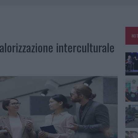
 OUT AD OLBIA PER IL READING SU ATZENI
NNI DEL DIVING CENTER DI TEGGE
 ARZACHENA: FERITO IL CONDUCENTE
NOT
: SALVATE DAI VIGILI DEL FUOCO
valorizzazione interculturale