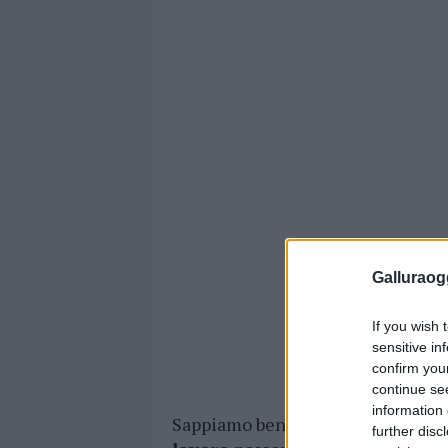
Galluraogg
If you wish 
sensitive in
confirm you
continue se
information 
Sappiamo bene che per la propria 
further disc