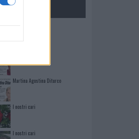
ROLOGIE
Mario Malu
Paolo Pinna
Martina Agostina Diturco
I nostri cari
I nostri cari