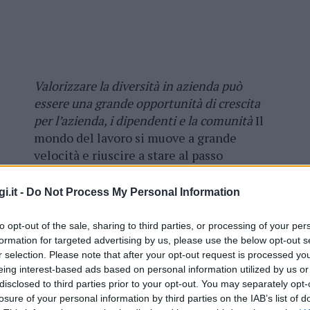
Valorizzare la diversità in azienda può
essere una grande opportunità di crescita
per l’azienda, i dipendenti e la comunità
Il
mondo del lavoro si muove a grande
velocità e riuscire a stare al passo
richiede
notevoli quantità di energia
e tempo
. Per questo motivo, spesso non
i.it -
Do Not Process My Personal Information
riusciamo a occuparci come vorremmo
della nostra vita personale e lavorativa,
to opt-out of the sale, sharing to third parties, or processing of your per
per esempio concentrandoci su quelle
formation for targeted advertising by us, please use the below opt-out s
r selection. Please note that after your opt-out request is processed y
attività che permettono di
cogliere al
eing interest-based ads based on personal information utilized by us or
volo una nuova opportunità d
i lavoro.
disclosed to third parties prior to your opt-out. You may separately opt-
realizzazione professionale, i
cambiamenti di
losure of your personal information by third parties on the IAB’s list of