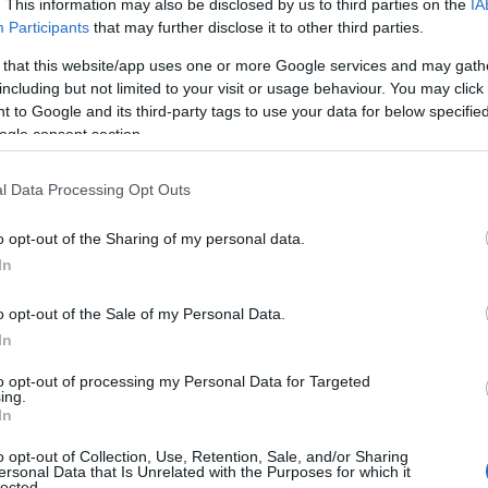
spinta non solo alla carriera ma alla
. This information may also be disclosed by us to third parties on the
IA
pronti ad approfittare delle occasioni di
Participants
that may further disclose it to other third parties.
ato del lavoro e reagire con tempestività, è
 that this website/app uses one or more Google services and may gath
 a disposizione un Cv aggiornato
e facile
including but not limited to your visit or usage behaviour. You may click 
ità all’azienda che ci interessa.
 to Google and its third-party tags to use your data for below specifi
eb, dove nei siti migliori è possibile trovare
ogle consent section.
ealizzati con la competenza dei migliori
 a creare il Cv adatto a noi e alle offerte di
l Data Processing Opt Outs
iare tempo ed energia
. Nel mondo del lavoro
o opt-out of the Sharing of my personal data.
enze tecniche necessarie per svolgere il
In
 sta diventando
sempre più multiculturale
,
o, è riconoscere a valorizzare la diversità
o opt-out of the Sale of my Personal Data.
to multiculturale
è importante non solo nella
In
di lavoro.
to opt-out of processing my Personal Data for Targeted
ing.
In
e conoscenze, credenze, valori e norme che
o opt-out of Collection, Use, Retention, Sale, and/or Sharing
ersonal Data that Is Unrelated with the Purposes for which it
n gruppo
o di una determinata categoria da
lected.