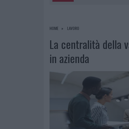
5 AGOSTO 2026
|
“SUL FILO DEL DISCORSO”: SOLD
5 AGOSTO 2026
|
LA MADDALENA, FESTA PER I 30 A
5 AGOSTO 2026
|
ESCE DI STRADA CON L’AUTO AD
HOME
LAVORO
5 AGOSTO 2026
|
TURISTE SI PERDONO A TAVOLARA
La centralità della 
in azienda