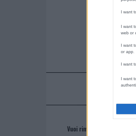
I want 
I want t
web or d
I want t
or app.
I want t
I want t
authenti
Vuoi rimanere sempre agg