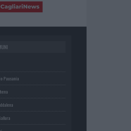
MUNI
io Pausania
chena
ddalena
Gallura