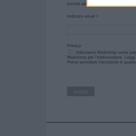
Iscriviti alla newsletter di Gallura O
*
Indirizzo email
Privacy
Utilizziamo Mailchimp come piatt
Mailchimp per l'elaborazione.
Leggi 
Potrai annullare l'iscrizione in qual