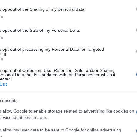
o opt-out of the Sharing of my personal data.
ri Porto San Paolo
Ospedale Giovanni Paolo Ii Olbia
In
o opt-out of the Sale of my Personal Data.
In
to opt-out of processing my Personal Data for Targeted
ing.
In
dente
Prossimo articolo
o opt-out of Collection, Use, Retention, Sale, and/or Sharing
ersonal Data that Is Unrelated with the Purposes for which it
lected.
Out
consents
o allow Google to enable storage related to advertising like cookies on
evice identifiers in apps.
o allow my user data to be sent to Google for online advertising
s.