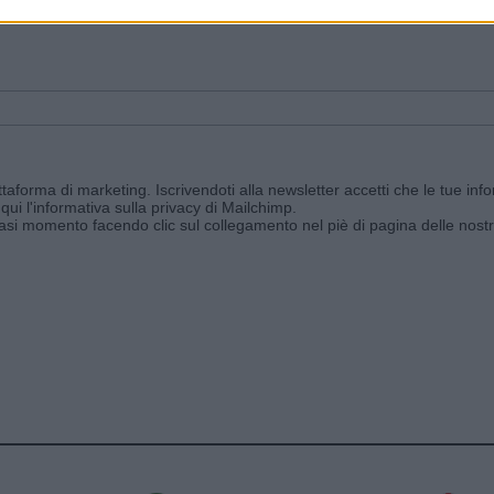
ggi e ricevi le nostre email periodiche contenenti le ultime notizie pubbli
aforma di marketing. Iscrivendoti alla newsletter accetti che le tue info
qui l'informativa sulla privacy di Mailchimp
.
siasi momento facendo clic sul collegamento nel piè di pagina delle nostr