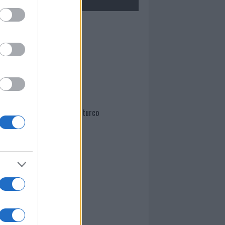
Mario Malu
Paolo Pinna
Martina Agostina Diturco
I nostri cari
I nostri cari