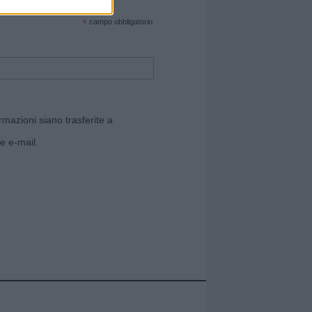
cate sul sito web!
*
campo obbligatorio
rmazioni siano trasferite a
e e-mail.