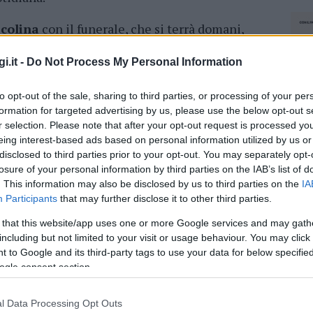
icolina
con il funerale, che si terrà domani,
:30,
nella chiesa parrocchiale di San Paolo
a
razione sarà preceduta dalla partenza del corteo
i.it -
Do Not Process My Personal Information
Paolo II
di Olbia. Al termine della funzione
to opt-out of the sale, sharing to third parties, or processing of your per
o il
cimitero di Santa Giusta
, a Loiri Porto
formation for targeted advertising by us, please use the below opt-out s
r selection. Please note that after your opt-out request is processed y
eing interest-based ads based on personal information utilized by us or
disclosed to third parties prior to your opt-out. You may separately opt-
azionali?
losure of your personal information by third parties on the IAB’s list of
. This information may also be disclosed by us to third parties on the
IA
 mese
cliccando
qui
Participants
that may further disclose it to other third parties.
 that this website/app uses one or more Google services and may gath
including but not limited to your visit or usage behaviour. You may click 
 to Google and its third-party tags to use your data for below specifi
ogle consent section.
do nella sezione
Login
dal menù del sito o
l Data Processing Opt Outs
NEC