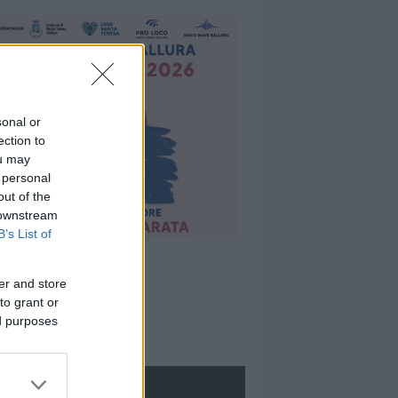
sonal or
ection to
ou may
 personal
out of the
 downstream
B’s List of
er and store
to grant or
ed purposes
ROLOGIE