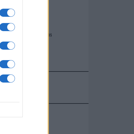
I nostri cari
Giovannimaria Cabras