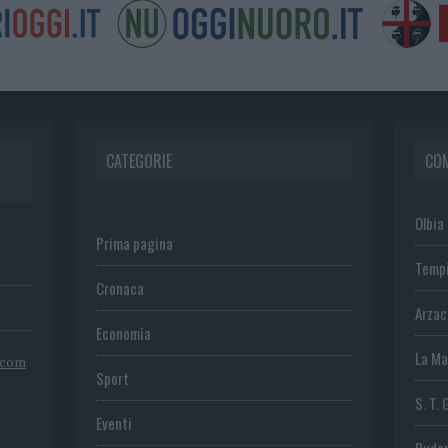
CATEGORIE
CO
Olbia
Prima pagina
Temp
Cronaca
Arza
Economia
La Ma
.com
Sport
S. T. 
Eventi