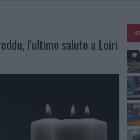
SER NON INVASIVI
A IL CAMPO BASE: L’INAUGURAZIONE
 PER COMPARSE IN COSTA SMERALDA
NOT
DE SFIDA DELLA VELA NELL’ESTATE 2026
eddu, l’ultimo saluto a Loiri
LBIA, SEQUESTRATI CAVIALE E SABBIA RUBATA