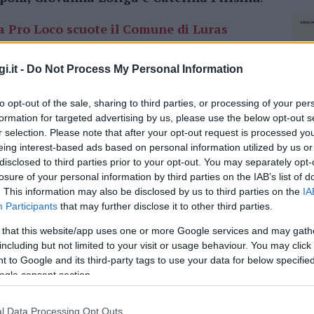
la Pro Loco scuote il Comune di Luras
il 18 marzo una seduta del Consiglio comunale,
i.it -
Do Not Process My Personal Information
lla situazione. Una delle ipotesi è il
he se il sindaco sembra voler proseguire. Gli
to opt-out of the sale, sharing to third parties, or processing of your per
nari hanno diffuso una nota, precisando che le
formation for targeted advertising by us, please use the below opt-out s
 alle recenti vicende
riguardanti la Pro Loco
r selection. Please note that after your opt-out request is processed y
ttolineando come i due enti avessero sempre
eing interest-based ads based on personal information utilized by us or
disclosed to third parties prior to your opt-out. You may separately opt-
ese. Hanno inoltre ritenuto opportuno
losure of your personal information by third parties on the IAB’s list of
no contribuito a tale collaborazione.
. This information may also be disclosed by us to third parties on the
IA
Participants
that may further disclose it to other third parties.
ca la ragione delle dimissioni, che non
si interna nell’amministrazione lurese. I
 that this website/app uses one or more Google services and may gath
including but not limited to your visit or usage behaviour. You may click 
l sindaco, a loro avviso, aveva dimostrato una
 to Google and its third-party tags to use your data for below specifi
ranza. Una crisi che si protraeva ormai da
ogle consent section.
ipetuti tentativi di mediazione.
NEC
l Data Processing Opt Outs