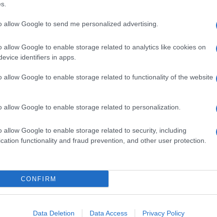
o Azzena
Notizie Luras
Notizie Sardegna
s.
to allow Google to send me personalized advertising.
o allow Google to enable storage related to analytics like cookies on
evice identifiers in apps.
o allow Google to enable storage related to functionality of the website
dente
Prossimo articolo
o allow Google to enable storage related to personalization.
o allow Google to enable storage related to security, including
cation functionality and fraud prevention, and other user protection.
Invia un Comunicato Stampa
|
Pubblicità
|
Segnala
CONFIRM
iornato?
Data Deletion
Data Access
Privacy Policy