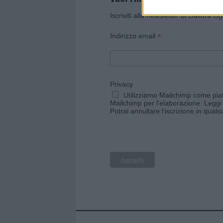
Iscriviti alla newsletter di Gallura O
*
Indirizzo email
Privacy
Utilizziamo Mailchimp come piatt
Mailchimp per l'elaborazione.
Leggi 
Potrai annullare l'iscrizione in qual