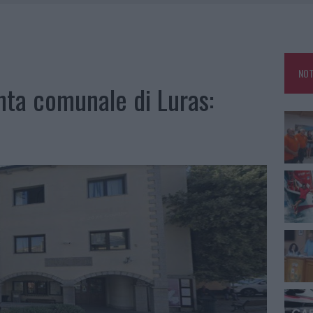
A IL CAMPO BASE: L’INAUGURAZIONE
: GRANDE PARTECIPAZIONE PER IL SUO RACCONTO
RO ACCOGLIENZA MINORI, ALBIERI: “EPISODI GRAVISSIMI”
NOT
NO LE SUITE: FURTO DA 50MILA NEL RESORT
unta comunale di Luras: