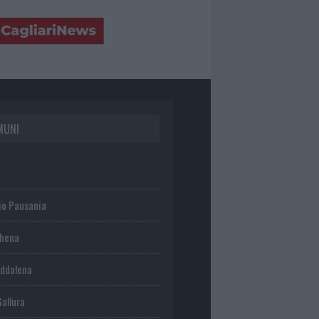
MUNI
io Pausania
chena
ddalena
Gallura