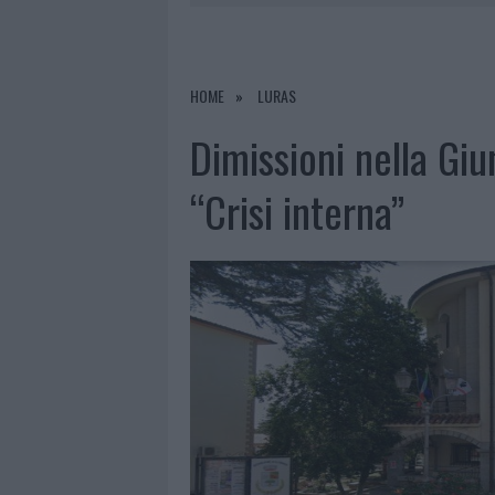
6 AGOSTO 2026
|
INCENDI, A SAN PASQUALE ARRIV
6 AGOSTO 2026
|
ANDREA MURA CONQUISTA PALAU
6 AGOSTO 2026
|
CALANGIANUS, ALLARME SUL CENT
HOME
LURAS
6 AGOSTO 2026
|
GALLURA, FINTI CLIENTI SVUOTA
Dimissioni nella Gi
“Crisi interna”