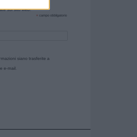
cate sul sito web!
*
campo obbligatorio
rmazioni siano trasferite a
e e-mail.