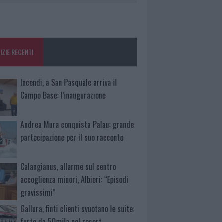
IZIE RECENTI
Incendi, a San Pasquale arriva il
Campo Base: l’inaugurazione
Andrea Mura conquista Palau: grande
partecipazione per il suo racconto
Calangianus, allarme sul centro
accoglienza minori, Albieri: “Episodi
gravissimi”
Gallura, finti clienti svuotano le suite:
furto da 50mila nel resort