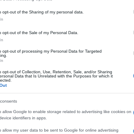
 il possibile per andare avanti, riconoscendo di
 errori e di poter forse dare di più, ma
o opt-out of the Sharing of my personal data.
ere stati sempre presenti per la comunità e di
In
n futuro. Infine, hanno espresso il proprio
nda, che hanno definito una sconfitta per tutti,
o opt-out of the Sale of my Personal Data.
 con la propria coscienza.
In
to opt-out of processing my Personal Data for Targeted
azionali?
ing.
In
 mese
cliccando
qui
o opt-out of Collection, Use, Retention, Sale, and/or Sharing
ersonal Data that Is Unrelated with the Purposes for which it
lected.
Out
consents
do nella sezione
Login
dal menù del sito o
o allow Google to enable storage related to advertising like cookies on
evice identifiers in apps.
o allow my user data to be sent to Google for online advertising