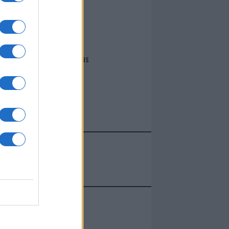
I nostri cari
Giovannimaria Cabras