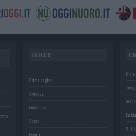
CATEGORIE
CO
Olbia
Prima pagina
Temp
Cronaca
Arza
Economia
La Ma
.com
Sport
S. T. 
Eventi