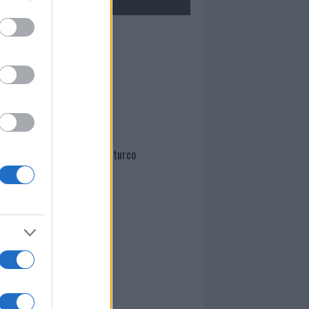
Mario Malu
Paolo Pinna
Martina Agostina Diturco
I nostri cari
I nostri cari