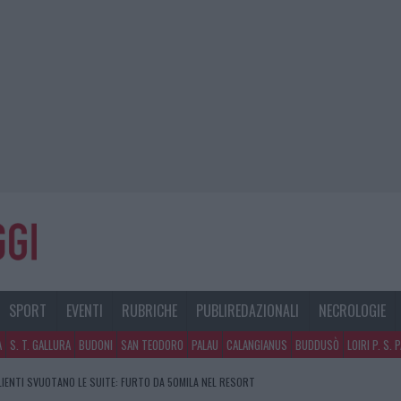
SPORT
EVENTI
RUBRICHE
PUBLIREDAZIONALI
NECROLOGIE
A
S. T. GALLURA
BUDONI
SAN TEODORO
PALAU
CALANGIANUS
BUDDUSÒ
LOIRI P. S. 
GOSTO, SOLE E CALDO TORNANO PROTAGONISTI