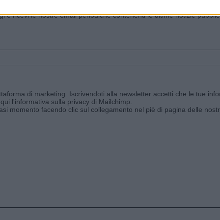
ggi e ricevi le nostre email periodiche contenenti le ultime notizie pubbli
aforma di marketing. Iscrivendoti alla newsletter accetti che le tue info
qui l'informativa sulla privacy di Mailchimp
.
siasi momento facendo clic sul collegamento nel piè di pagina delle nostr