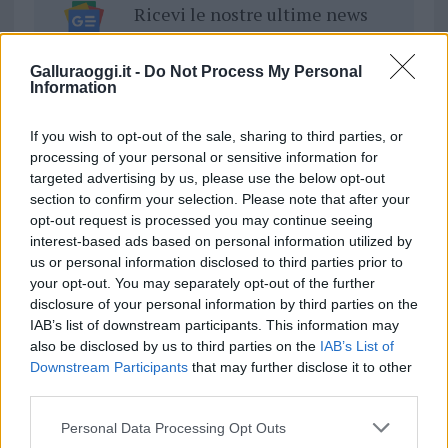
Ricevi le nostre ultime news
da
Google News
Galluraoggi.it -
Do Not Process My Personal
Information
If you wish to opt-out of the sale, sharing to third parties, or
Condividi l'articolo
processing of your personal or sensitive information for
F
T
Pi
W
S
targeted advertising by us, please use the below opt-out
section to confirm your selection. Please note that after your
a
w
n
h
h
opt-out request is processed you may continue seeing
interest-based ads based on personal information utilized by
ce
it
te
at
a
Articolo precedente
us or personal information disclosed to third parties prior to
b
te
re
s
re
Prossimo articolo
your opt-out. You may separately opt-out of the further
disclosure of your personal information by third parties on the
o
r
st
A
IAB’s list of downstream participants. This information may
o
p
also be disclosed by us to third parties on the
IAB’s List of
NOTIZIE RECENTI
Downstream Participants
that may further disclose it to other
k
p
third parties.
Le previsioni meteo per il weekend a Olbia e in
Please note that this website/app uses one or more Google
Personal Data Processing Opt Outs
services and may gather and store information including but