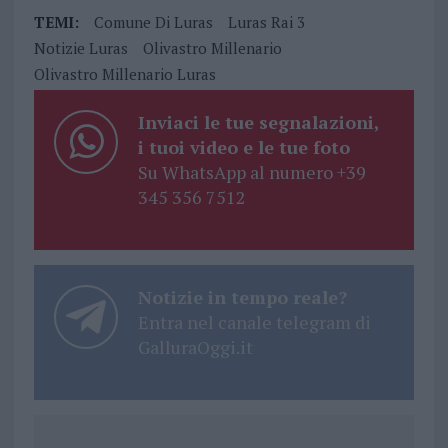
TEMI:
Comune Di Luras
Luras Rai 3
Notizie Luras
Olivastro Millenario
Olivastro Millenario Luras
Inviaci le tue segnalazioni,
i tuoi video e le tue foto
Su WhatsApp al numero +39
345 356 7512
Notizie in tempo reale?
Entra nel canale telegram di
GalluraOggi.it