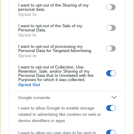
Gallura
not limited to your visit or usage behaviour. You may click to
I want to opt-out of the Sharing of my
personal data.
grant or deny consent to Google and its third-party tags to
Opted In
use your data for below specified purposes in below Google
Michelle Hunziker in Gallura, bella anche dal
consent section.
vivo: un amico vip svela come fa
I want to opt-out of the Sale of my
Personal Data.
Opted In
Calangianus, dopo le polemiche il centro
I want to opt-out of processing my
Personal Data for Targeted Advertising.
accoglienza minori chiude
Opted In
I want to opt-out of Collection, Use,
Olbia, divieto di sosta contro spaccio e degrado:
Retention, Sale, and/or Sharing of my
Personal Data that Is Unrelated with the
esplode la protesta
Purposes for which it was collected.
Opted Out
Pausa caffè impeccabile: come scegliere la
Google consents
soluzione ideale per la casa e l’ufficio
I want to allow Google to enable storage
related to advertising like cookies on web or
Monte Pino, la fine di un lungo dolore: storia e
device identifiers in apps.
rinascita della strada che segnò la Gallura
I want to allow my user data to be sent to