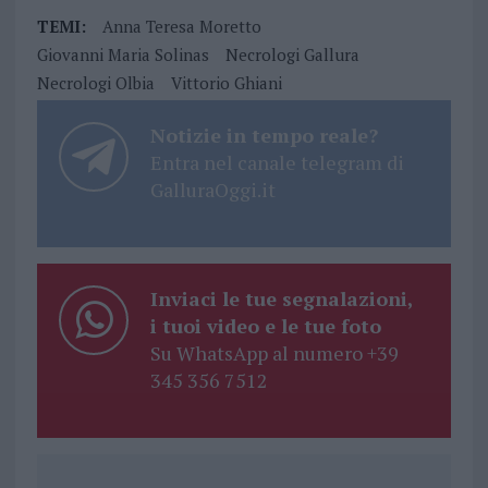
TEMI:
Anna Teresa Moretto
Giovanni Maria Solinas
Necrologi Gallura
Necrologi Olbia
Vittorio Ghiani
Notizie in tempo reale?
Entra nel canale telegram di
GalluraOggi.it
Inviaci le tue segnalazioni,
i tuoi video e le tue foto
Su WhatsApp al numero +39
345 356 7512