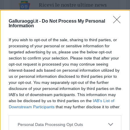
Ricevi le nostre ultime news
da
Google News
Galluraoggi.it -
Do Not Process My Personal
Information
If you wish to opt-out of the sale, sharing to third parties, or
Condividi l'articolo
processing of your personal or sensitive information for
targeted advertising by us, please use the below opt-out
F
T
Pi
W
S
section to confirm your selection. Please note that after your
a
w
n
h
h
opt-out request is processed you may continue seeing
interest-based ads based on personal information utilized by
ce
it
te
at
a
Articolo precedente
us or personal information disclosed to third parties prior to
b
te
re
s
re
Prossimo articolo
your opt-out. You may separately opt-out of the further
disclosure of your personal information by third parties on the
o
r
st
A
IAB’s list of downstream participants. This information may
o
p
also be disclosed by us to third parties on the
IAB’s List of
NOTIZIE RECENTI
Downstream Participants
that may further disclose it to other
k
p
third parties.
Please note that this website/app uses one or more Google
Meteo Olbia 9 agosto, temperature in calo
Personal Data Processing Opt Outs
services and may gather and store information including but