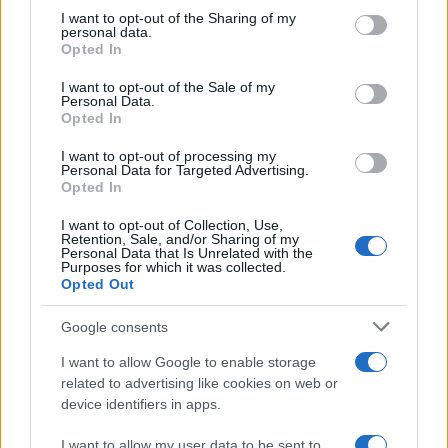
not limited to your visit or usage behaviour. You may click to
I want to opt-out of the Sharing of my
personal data.
grant or deny consent to Google and its third-party tags to
Opted In
use your data for below specified purposes in below Google
Salmo finisce in ospedale a Catania, ma il tour
consent section.
I want to opt-out of the Sale of my
va avanti: “Sicilia, ci sono”
Personal Data.
Opted In
Jovanotti, Gabry Ponte e Alfa: Olbia ombelico del
I want to opt-out of processing my
Personal Data for Targeted Advertising.
mondo per una notte
Opted In
I want to opt-out of Collection, Use,
Giorgia Meloni a La Maddalena, la vicesindaco:
Retention, Sale, and/or Sharing of my
Personal Data that Is Unrelated with the
“Orgoglio e discrezione per visita privata̶…
Purposes for which it was collected.
Opted Out
Incendio nella notte a Olbia, a fuoco due furgoni
Google consents
I want to allow Google to enable storage
related to advertising like cookies on web or
A fuoco un deposito con bombole, intervento dei
device identifiers in apps.
vigili del fuoco a Rudalza
I want to allow my user data to be sent to