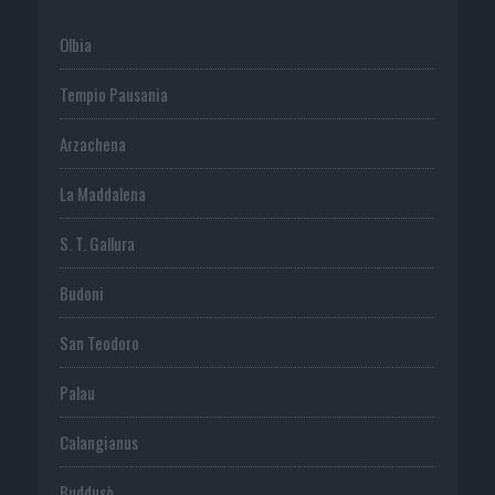
Olbia
Tempio Pausania
Arzachena
La Maddalena
S. T. Gallura
Budoni
San Teodoro
Palau
Calangianus
Buddusò