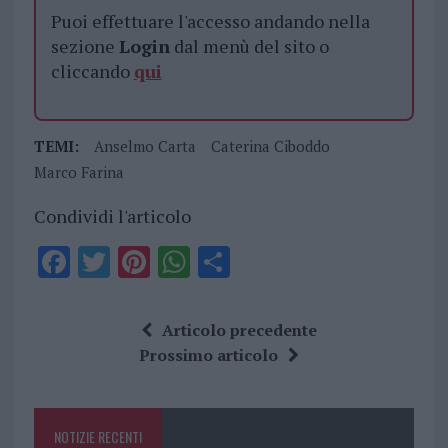
Puoi effettuare l'accesso andando nella
sezione
Login
dal menù del sito o
cliccando
qui
TEMI:
Anselmo Carta
Caterina Ciboddo
Marco Farina
Condividi l'articolo
F
T
Pi
W
S
a
w
n
h
h
ce
it
te
at
a
Articolo precedente
b
te
re
s
re
Prossimo articolo
o
r
st
A
o
p
NOTIZIE RECENTI