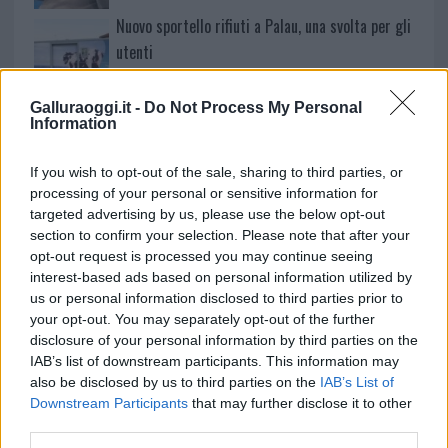
Nuovo sportello rifiuti a Palau, una svolta per gli
utenti
Galluraoggi.it -
Do Not Process My Personal
Migliori agenzie per l’Attestazione SOA in Italia:
Information
lista delle 4 realtà più efficienti nella g…
If you wish to opt-out of the sale, sharing to third parties, or
processing of your personal or sensitive information for
targeted advertising by us, please use the below opt-out
section to confirm your selection. Please note that after your
opt-out request is processed you may continue seeing
interest-based ads based on personal information utilized by
us or personal information disclosed to third parties prior to
your opt-out. You may separately opt-out of the further
disclosure of your personal information by third parties on the
IAB’s list of downstream participants. This information may
also be disclosed by us to third parties on the
IAB’s List of
NECROLOGIE
Downstream Participants
that may further disclose it to other
third parties.