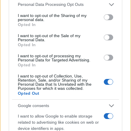
Mario Malu
Please note that this website/app uses one or more Google
Personal Data Processing Opt Outs
services and may gather and store information including but
not limited to your visit or usage behaviour. You may click to
I want to opt-out of the Sharing of my
personal data.
grant or deny consent to Google and its third-party tags to
Opted In
Paolo Pinna
use your data for below specified purposes in below Google
consent section.
I want to opt-out of the Sale of my
Personal Data.
Opted In
Martina Agostina Diturco
I want to opt-out of processing my
Personal Data for Targeted Advertising.
Opted In
I nostri cari
I want to opt-out of Collection, Use,
Retention, Sale, and/or Sharing of my
Personal Data that Is Unrelated with the
Purposes for which it was collected.
Opted Out
I nostri cari
Google consents
I want to allow Google to enable storage
related to advertising like cookies on web or
I nostri cari
device identifiers in apps.