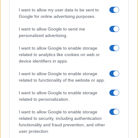
I want to allow my user data to be sent to
Google for online advertising purposes.
Giovannimaria Cabras
I want to allow Google to send me
personalized advertising.
I want to allow Google to enable storage
related to analytics like cookies on web or
device identifiers in apps.
I want to allow Google to enable storage
Invia un Comunicato Stampa
|
Pubblicità
|
Segnala
related to functionality of the website or app.
I want to allow Google to enable storage
related to personalization.
I want to allow Google to enable storage
Vuoi rimanere sempre aggiornato?
related to security, including authentication
functionality and fraud prevention, and other
Iscriviti alla newsletter di Gallura Oggi e ricevi le nostre
user protection.
email periodiche contenenti le ultime notizie pubblicate
sul sito web!