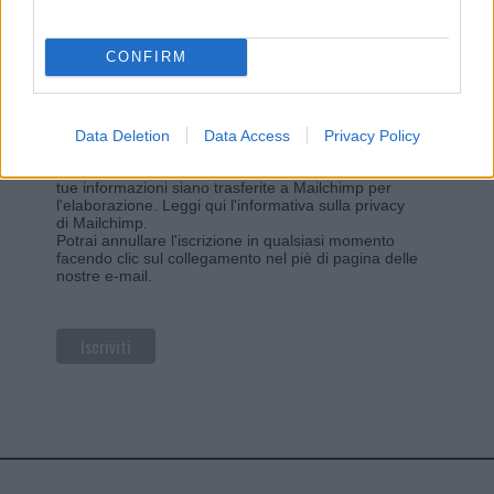
*
campo obbligatorio
*
Indirizzo email
CONFIRM
Privacy
Data Deletion
Data Access
Privacy Policy
Utilizziamo Mailchimp come piattaforma di
marketing. Iscrivendoti alla newsletter accetti che le
tue informazioni siano trasferite a Mailchimp per
l'elaborazione.
Leggi qui l'informativa sulla privacy
di Mailchimp
.
Potrai annullare l'iscrizione in qualsiasi momento
facendo clic sul collegamento nel piè di pagina delle
nostre e-mail.