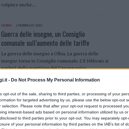
colpisce anche…
OLBIA
1 FEBBRAIO 2022
Guerra delle insegne, un Consiglio
comunale sull’aumento delle tariffe
La guerra delle insegne a Olbia. La guerra delle
insegne torna in Consiglio comunale. L’8 febbraio si
parlerà della questione del Canone unico
patrimoniale e…
i.it -
Do Not Process My Personal Information
to opt-out of the sale, sharing to third parties, or processing of your per
OLBIA
20 GENNAIO 2022
formation for targeted advertising by us, please use the below opt-out s
Dopo la guerra delle insegne, i passi
r selection. Please note that after your opt-out request is processed y
carrabili: la minoranza chiede un Consiglio
eing interest-based ads based on personal information utilized by us or
disclosed to third parties prior to your opt-out. You may separately opt-
comunale
losure of your personal information by third parties on the IAB’s list of