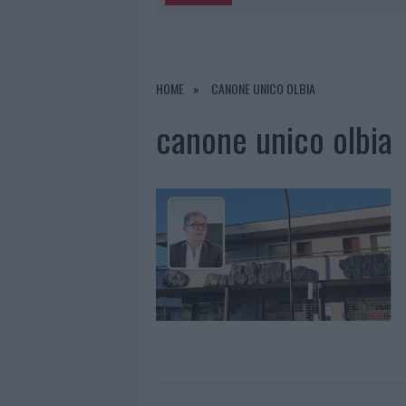
5 AGOSTO 2026
|
ESCE DI STRADA CON L’AUTO AD
6 AGOSTO 2026
|
NUOVO SPORTELLO RIFIUTI A PAL
6 AGOSTO 2026
|
MIGLIORI AGENZIE PER L’ATTESTA
HOME
CANONE UNICO OLBIA
DELLE PRATICHE
canone unico olbia
5 AGOSTO 2026
|
“SUL FILO DEL DISCORSO”: SOLD