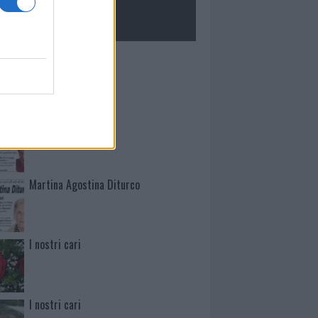
ROLOGIE
Mario Malu
Paolo Pinna
Martina Agostina Diturco
I nostri cari
I nostri cari