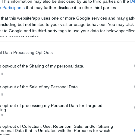
. This information may also be disclosed by us to third parties on the
IA
I consiglieri comunali chiedono un Consiglio
Participants
that may further disclose it to other third parties.
urgente. Protocollata da parte dei consiglieri di
 that this website/app uses one or more Google services and may gath
minoranza di Olbia una richiesta di convocazione di
including but not limited to your visit or usage behaviour. You may click 
un Consiglio comunale urgente,…
 to Google and its third-party tags to use your data for below specifi
ogle consent section.
CRONACA
18 GENNAIO 2022
l Data Processing Opt Outs
Guerra delle insegne, Nizzi si difende:
“Tassa ferma dal 1994”
o opt-out of the Sharing of my personal data.
In
La guerra delle insegne a Olbia. Niente da fare, la
tassa delle insegne si paga. Lo ribadisce ancora il
o opt-out of the Sale of my Personal Data.
sindaco di Olbia Settimo Nizzi, confermando…
In
to opt-out of processing my Personal Data for Targeted
ing.
In
o opt-out of Collection, Use, Retention, Sale, and/or Sharing
ersonal Data that Is Unrelated with the Purposes for which it
lected.