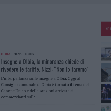
 ARZACHENA: FERITO IL CONDUCENTE
AU, UNA SVOLTA PER GLI UTENTI
ZIONE SOA IN ITALIA: LISTA DELLE 4 REALTÀ PIÙ EFFICIENTI NELLA GESTIONE
NOT
 OUT AD OLBIA PER IL READING SU ATZENI
OLBIA
20 APRILE 2023
Insegne a Olbia, la minoranza chiede di
rivedere le tariffe. Nizzi: “Non lo faremo”
L’interpellanza sulle insegne a Olbia. Oggi al
Consiglio comunale di Olbia è tornato il tema del
Canone Unico e delle sanzioni arrivate ai
commercianti sulle…