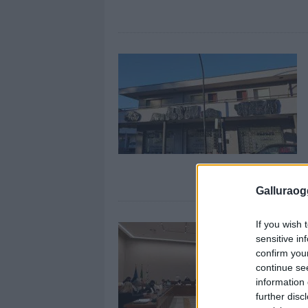
Galluraogg
If you wish 
sensitive in
confirm you
continue se
information 
further disc