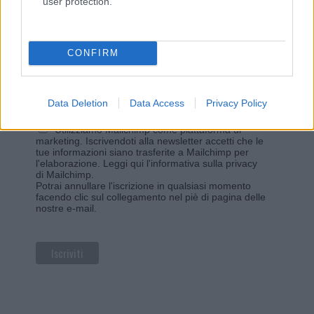
user protection.
Iscriviti alla newsletter di Gallura Oggi e ricevi le nostre
email periodiche contenenti le ultime notizie pubblicate
sul sito web!
*
campo obbligatorio
CONFIRM
*
Indirizzo email
Data Deletion
Data Access
Privacy Policy
Privacy
Utilizziamo Mailchimp come piattaforma di
marketing. Iscrivendoti alla newsletter accetti che le
tue informazioni siano trasferite a Mailchimp per
l'elaborazione.
Leggi qui l'informativa sulla privacy
di Mailchimp
.
Potrai annullare l'iscrizione in qualsiasi momento
facendo clic sul collegamento nel piè di pagina delle
nostre e-mail.