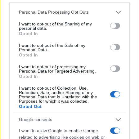
Please note that this website/app uses one or more Google
Personal Data Processing Opt Outs
Mario Malu
services and may gather and store information including but
not limited to your visit or usage behaviour. You may click to
I want to opt-out of the Sharing of my
personal data.
grant or deny consent to Google and its third-party tags to
Opted In
use your data for below specified purposes in below Google
Paolo Pinna
consent section.
I want to opt-out of the Sale of my
Personal Data.
Opted In
I want to opt-out of processing my
Martina Agostina Diturco
Personal Data for Targeted Advertising.
Opted In
I want to opt-out of Collection, Use,
Retention, Sale, and/or Sharing of my
I nostri cari
Personal Data that Is Unrelated with the
Purposes for which it was collected.
Opted Out
Google consents
I nostri cari
I want to allow Google to enable storage
related to advertising like cookies on web or