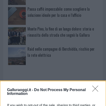
Pausa caffè impeccabile: come scegliere la
soluzione ideale per la casa e l’ufficio
Monte Pino, la fine di un lungo dolore: storia e
rinascita della strada che segnò la Gallura
Raid nelle campagne di Berchidda, rischio per
la rete elettrica
Galluraoggi.it -
Do Not Process My Personal
Information
If you wish to opt-out of the sale, sharing to third parties, or