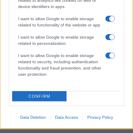
related to analytics like cookies on web or
Vuoi rimanere sempre aggiornato?
device identifiers in apps.
Iscriviti alla newsletter di Gallura Oggi e ricevi le nostre
I want to allow Google to enable storage
email periodiche contenenti le ultime notizie pubblicate
related to functionality of the website or app.
sul sito web!
*
campo obbligatorio
I want to allow Google to enable storage
*
Indirizzo email
related to personalization.
I want to allow Google to enable storage
related to security, including authentication
Privacy
functionality and fraud prevention, and other
Utilizziamo Mailchimp come piattaforma di
user protection.
marketing. Iscrivendoti alla newsletter accetti che le
tue informazioni siano trasferite a Mailchimp per
l'elaborazione.
Leggi qui l'informativa sulla privacy
di Mailchimp
.
Potrai annullare l'iscrizione in qualsiasi momento
CONFIRM
facendo clic sul collegamento nel piè di pagina delle
nostre e-mail.
Data Deletion
Data Access
Privacy Policy