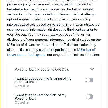
processing of your personal or sensitive information for
targeted advertising by us, please use the below opt-out
NECROLOGIE
section to confirm your selection. Please note that after your
opt-out request is processed you may continue seeing
Mario Malu
interest-based ads based on personal information utilized by
us or personal information disclosed to third parties prior to
your opt-out. You may separately opt-out of the further
disclosure of your personal information by third parties on the
Paolo Pinna
IAB’s list of downstream participants. This information may
also be disclosed by us to third parties on the
IAB’s List of
Downstream Participants
that may further disclose it to other
third parties.
Martina Agostina Diturco
Please note that this website/app uses one or more Google
Personal Data Processing Opt Outs
services and may gather and store information including but
not limited to your visit or usage behaviour. You may click to
I want to opt-out of the Sharing of my
personal data.
grant or deny consent to Google and its third-party tags to
I nostri cari
Opted In
use your data for below specified purposes in below Google
consent section.
I want to opt-out of the Sale of my
Personal Data.
Opted In
I nostri cari