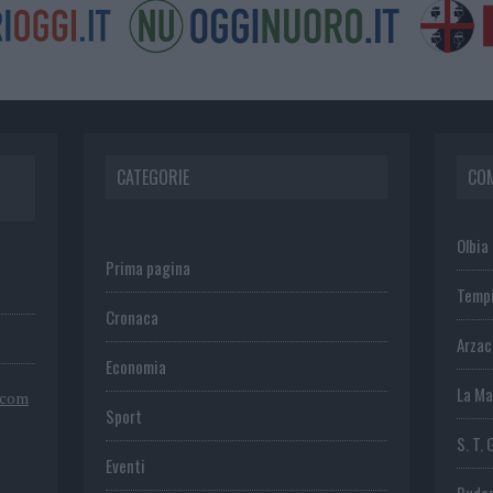
CATEGORIE
CO
Olbia
Prima pagina
Temp
Cronaca
Arza
Economia
La Ma
.com
Sport
S. T. 
Eventi