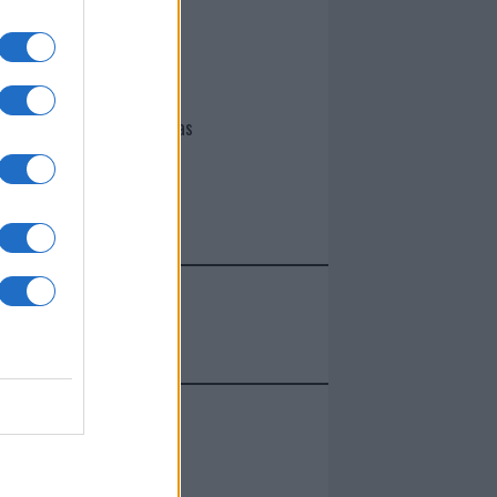
I nostri cari
Giovannimaria Cabras