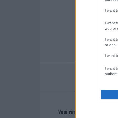
I want 
I want t
web or d
I want t
or app.
I want t
I want t
authenti
Vuoi rimanere sempre agg