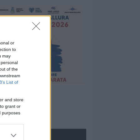
sonal or
ection to
ou may
 personal
out of the
 downstream
B’s List of
er and store
to grant or
ed purposes
ROLOGIE