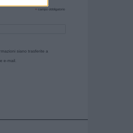
cate sul sito web!
*
campo obbligatorio
rmazioni siano trasferite a
e e-mail.