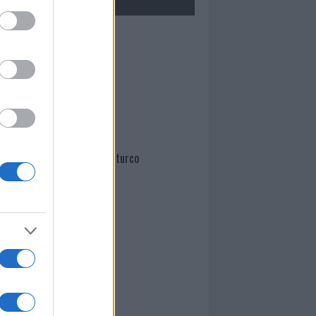
Mario Malu
Paolo Pinna
Martina Agostina Diturco
I nostri cari
I nostri cari