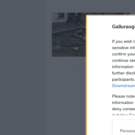
Galluraogg
If you wish 
sensitive in
confirm you
continue se
information 
further disc
participants
Downstream 
Please note
information 
deny consent
in below Go
Persona