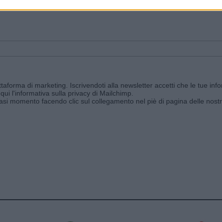
ggi e ricevi le nostre email periodiche contenenti le ultime notizie pubbli
aforma di marketing. Iscrivendoti alla newsletter accetti che le tue info
qui l'informativa sulla privacy di Mailchimp
.
siasi momento facendo clic sul collegamento nel piè di pagina delle nostr