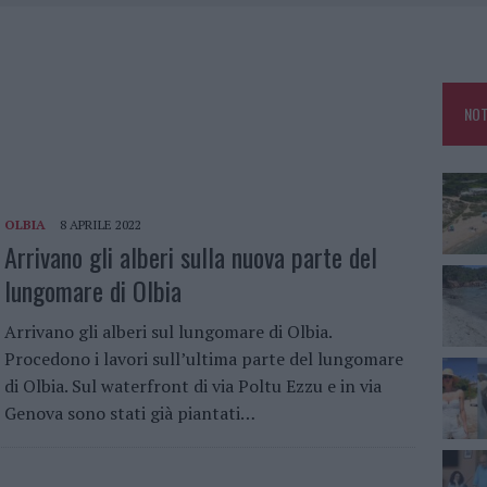
 BELLA ANCHE DAL VIVO: UN AMICO VIP SVELA COME FA
HE IL CENTRO ACCOGLIENZA MINORI CHIUDE
RO SPACCIO E DEGRADO: ESPLODE LA PROTESTA
NOT
IAMME A LA MADDALENA, INCENDIO A MONTI D’À RENA
OLBIA
8 APRILE 2022
Arrivano gli alberi sulla nuova parte del
lungomare di Olbia
Arrivano gli alberi sul lungomare di Olbia.
Procedono i lavori sull’ultima parte del lungomare
di Olbia. Sul waterfront di via Poltu Ezzu e in via
Genova sono stati già piantati…