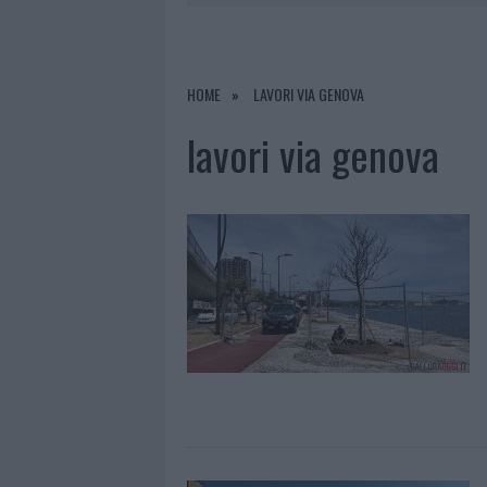
7 AGOSTO 2026
|
MICHELLE HUNZIKER IN GALLURA,
7 AGOSTO 2026
|
CALANGIANUS, DOPO LE POLEMIC
7 AGOSTO 2026
|
OLBIA, DIVIETO DI SOSTA CONT
HOME
LAVORI VIA GENOVA
8 AGOSTO 2026
|
RISTORANTE DISTRUTTO DALLE F
lavori via genova