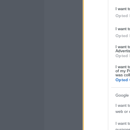
I want t
Opted 
I want t
Opted 
I want 
Advertis
Opted 
I want t
of my P
was col
Opted 
Google 
I want t
web or d
I want t
purpose