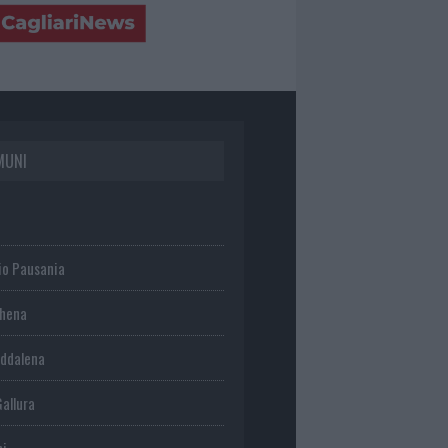
MUNI
io Pausania
chena
ddalena
Gallura