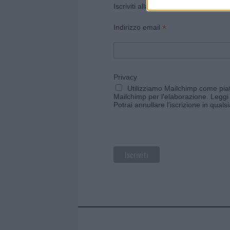
Iscriviti alla newsletter di Gallura O
*
Indirizzo email
Privacy
Utilizziamo Mailchimp come piatt
Mailchimp per l'elaborazione.
Leggi 
Potrai annullare l'iscrizione in qual