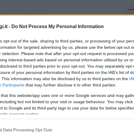
OLBIA
11 GENNAIO 2022
Si lavora sui marciapiedi per riaprire la
i.it -
Do Not Process My Personal Information
nuova via Genova
to opt-out of the sale, sharing to third parties, or processing of your per
I lavori di via Genova a Olbia. Lavori che procedono
formation for targeted advertising by us, please use the below opt-out s
a rilento nel cantiere di via Genova e che stanno
r selection. Please note that after your opt-out request is processed y
creando una marea di disagi tra i commercianti e i…
eing interest-based ads based on personal information utilized by us or
disclosed to third parties prior to your opt-out. You may separately opt-
losure of your personal information by third parties on the IAB’s list of
. This information may also be disclosed by us to third parties on the
IA
Participants
that may further disclose it to other third parties.
 that this website/app uses one or more Google services and may gath
including but not limited to your visit or usage behaviour. You may click 
 to Google and its third-party tags to use your data for below specifi
ogle consent section.
l Data Processing Opt Outs
NEC