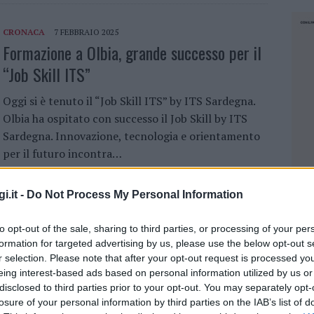
CRONACA
7 FEBBRAIO 2025
Formazione a Olbia, grande successo per il
“Job Skill ITS”
Oggi si è tenuto il “Job Skill ITS” by ITS Sardegna.
Olbia ha ospitato con successo il Job Skill by ITS
Sardegna. Innovazione, tecnologia e orientamento
per il futuro incontra…
i.it -
Do Not Process My Personal Information
OLBIA
26 GENNAIO 2025
Giorno della memoria, Olbia non dimentica
to opt-out of the sale, sharing to third parties, or processing of your per
la storia di Anna Frank
formation for targeted advertising by us, please use the below opt-out s
r selection. Please note that after your opt-out request is processed y
A Olbia iniziativa su Anna Frank per il Giorno della
eing interest-based ads based on personal information utilized by us or
disclosed to third parties prior to your opt-out. You may separately opt-
memoria Anche Olbia celebra il Giorno della
losure of your personal information by third parties on the IAB’s list of
memoria e lo fa con uno spettacolo teatrale che
NEC