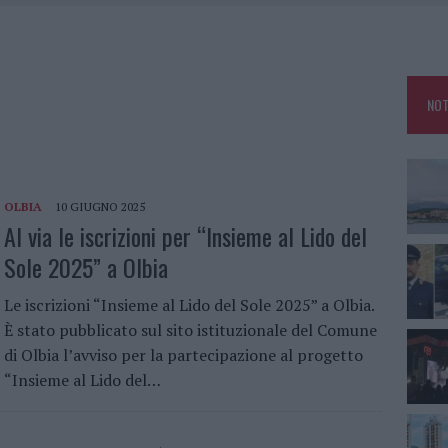
A IL TEMPO IN GALLURA
 OUT AD OLBIA PER IL READING SU ATZENI
NNI DEL DIVING CENTER DI TEGGE
NOT
 ARZACHENA: FERITO IL CONDUCENTE
OLBIA
10 GIUGNO 2025
Al via le iscrizioni per “Insieme al Lido del
Sole 2025” a Olbia
Le iscrizioni “Insieme al Lido del Sole 2025” a Olbia.
È stato pubblicato sul sito istituzionale del Comune
di Olbia l’avviso per la partecipazione al progetto
“Insieme al Lido del…