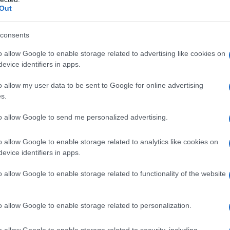
Bilancio dell’assessora Serra dopo le feste a Olbia
Out
L’assessora alla Cultura di Olbia, Sabrina Serra, e il
bilancio delle feste che si sono appena concluse con
consents
l’Epifania. “Con l’arrivo della…
o allow Google to enable storage related to advertising like cookies on
evice identifiers in apps.
OLBIA
30 DICEMBRE 2024
o allow my user data to be sent to Google for online advertising
Il 2024 a Olbia, arrivano le pagelle di fine
s.
anno per la Giunta Nizzi
to allow Google to send me personalized advertising.
Con la fine del 2024 a Olbia arrivano le pagelle per
la Giunta Nizzi Con la fine del 2024 a Olbia arriva il
o allow Google to enable storage related to analytics like cookies on
evice identifiers in apps.
momento delle pagelle di fine anno per…
o allow Google to enable storage related to functionality of the website
GALLURA
13 DICEMBRE 2024
Il Personaggio dell’anno è Cosetta Prontu,
o allow Google to enable storage related to personalization.
premio della giuria a Daniela Pes
o allow Google to enable storage related to security, including