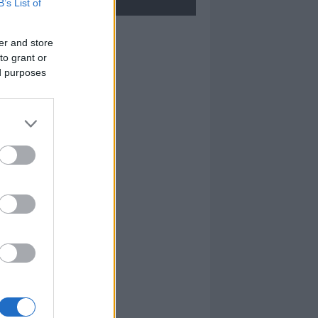
B’s List of
I nostri cari
er and store
to grant or
ed purposes
Maddalena Scanu
I nostri cari
Maria Cucciari
I nostri cari