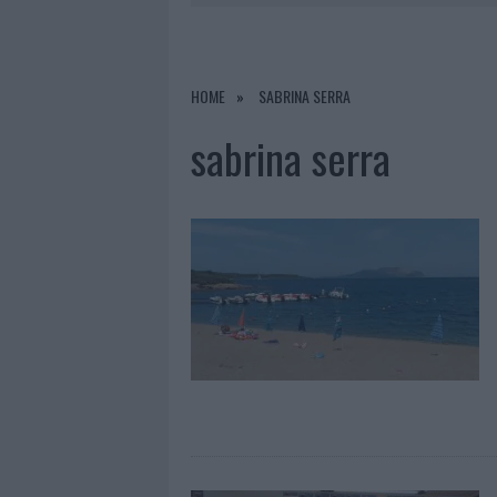
5 AGOSTO 2026
|
METEO OLBIA 6 AGOSTO, MIGLIOR
5 AGOSTO 2026
|
“SUL FILO DEL DISCORSO”: SOLD
5 AGOSTO 2026
|
LA MADDALENA, FESTA PER I 30 A
HOME
SABRINA SERRA
5 AGOSTO 2026
|
ESCE DI STRADA CON L’AUTO AD
sabrina serra