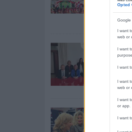
Opted 
Google 
I want t
web or d
I want t
purpose
I want 
I want t
web or d
I want t
or app.
I want t
I want t