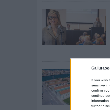
Galluraogg
If you wish 
sensitive in
confirm you
continue se
information 
further disc