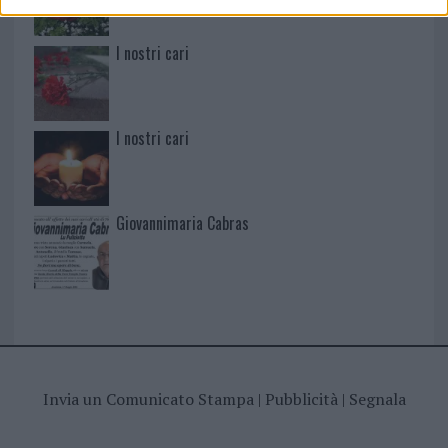
I nostri cari
I nostri cari
Giovannimaria Cabras
Invia un Comunicato Stampa
|
Pubblicità
|
Segnala