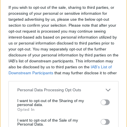
a
w
n
h
h
ce
it
te
at
a
If you wish to opt-out of the sale, sharing to third parties, or
Articolo precedente
processing of your personal or sensitive information for
b
te
re
s
re
Prossimo articolo
targeted advertising by us, please use the below opt-out
o
r
st
A
section to confirm your selection. Please note that after your
opt-out request is processed you may continue seeing
o
p
interest-based ads based on personal information utilized by
NOTIZIE RECENTI
k
p
us or personal information disclosed to third parties prior to
your opt-out. You may separately opt-out of the further
disclosure of your personal information by third parties on the
Gallura, finti clienti svuotano le suite: furto da
IAB’s list of downstream participants. This information may
50mila nel resort
also be disclosed by us to third parties on the
IAB’s List of
Downstream Participants
that may further disclose it to other
third parties.
Meteo Olbia 7 agosto, sole e caldo tornano
Please note that this website/app uses one or more Google
protagonisti
Personal Data Processing Opt Outs
services and may gather and store information including but
not limited to your visit or usage behaviour. You may click to
I want to opt-out of the Sharing of my
personal data.
Test tunnel Olbia: rampe chiuse ancora fino a
grant or deny consent to Google and its third-party tags to
Opted In
use your data for below specified purposes in below Google
fine agosto
consent section.
I want to opt-out of the Sale of my
Personal Data.