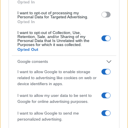
Opted In
Aggius conquista la classifica delle mete più
amate dell’estate 2026
I want to opt-out of processing my
Personal Data for Targeted Advertising.
Opted In
Nuovi posti auto in via La Marmora, parcheggio
I want to opt-out of Collection, Use,
provvisorio a La Maddalena
Retention, Sale, and/or Sharing of my
Personal Data that Is Unrelated with the
Purposes for which it was collected.
Opted Out
Allarme truffe a Berchidda, falsi incaricati
bussano alle porte
Google consents
I want to allow Google to enable storage
Notre-Dame de Paris conquista Olbia, la prima
related to advertising like cookies on web or
al Molo Brin è un successo
device identifiers in apps.
I want to allow my user data to be sent to
Google for online advertising purposes.
I want to allow Google to send me
personalized advertising.