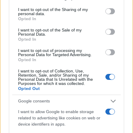
services and may gather and store information including but
not limited to your visit or usage behaviour. You may click to
I want to opt-out of the Sharing of my
Ricevi le nostre ultime news
personal data.
grant or deny consent to Google and its third-party tags to
Opted In
use your data for below specified purposes in below Google
da
Google News
consent section.
I want to opt-out of the Sale of my
Personal Data.
Opted In
I want to opt-out of processing my
Condividi l'articolo
Personal Data for Targeted Advertising.
Opted In
F
T
Pi
W
S
I want to opt-out of Collection, Use,
a
w
n
h
h
Retention, Sale, and/or Sharing of my
Personal Data that Is Unrelated with the
ce
it
te
at
a
Purposes for which it was collected.
Articolo precedente
Opted Out
b
te
re
s
re
Prossimo articolo
o
r
st
A
Google consents
o
p
I want to allow Google to enable storage
NOTIZIE RECENTI
related to advertising like cookies on web or
k
p
device identifiers in apps.