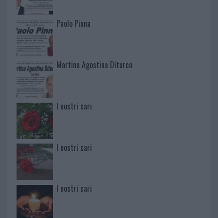
Paolo Pinna
Martina Agostina Diturco
I nostri cari
I nostri cari
I nostri cari