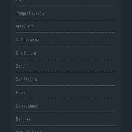
Tempio Pausania
Arzachena
La Maddalena
S. T. Gallura
Budoni
San Teodoro
Palau
Calangianus
Buddusò
Loiri P. S. Paolo