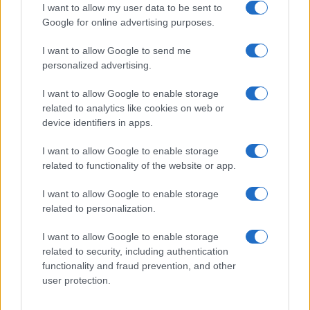
Olbia, le previsioni meteo per lunedì 10 agosto
I want to allow my user data to be sent to
2026
Google for online advertising purposes.
I want to allow Google to send me
Le ultime offerte di lavoro a Olbia e in Gallura
personalized advertising.
I want to allow Google to enable storage
related to analytics like cookies on web or
Cumuli di rifiuti a Santa Teresa Gallura, la
device identifiers in apps.
segnalazione dei residenti
I want to allow Google to enable storage
related to functionality of the website or app.
Incendi in Gallura, devastati un chiosco e due
I want to allow Google to enable storage
furgoni: le indagini
related to personalization.
I want to allow Google to enable storage
Cannigione celebra la cultura gallurese con il
related to security, including authentication
“Poker letterario”
functionality and fraud prevention, and other
user protection.
È scontro tra Misericordia e Comune di Santa