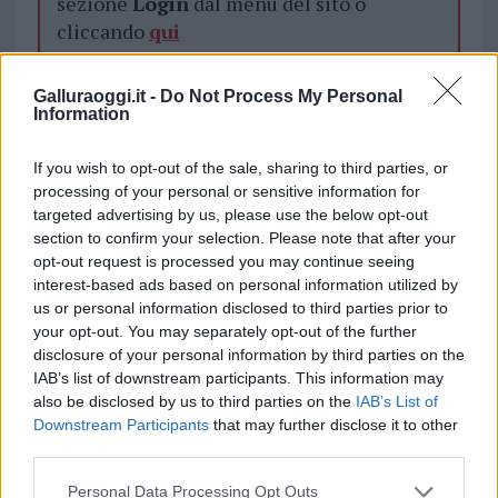
sezione
Login
dal menù del sito o
cliccando
qui
Galluraoggi.it -
Do Not Process My Personal
TEMI:
Aeroporto Costa Smeralda
Geasar
Information
Inviaci le tue segnalazioni,
If you wish to opt-out of the sale, sharing to third parties, or
processing of your personal or sensitive information for
i tuoi video e le tue foto
targeted advertising by us, please use the below opt-out
Su WhatsApp al numero +39
section to confirm your selection. Please note that after your
345 356 7512
opt-out request is processed you may continue seeing
interest-based ads based on personal information utilized by
us or personal information disclosed to third parties prior to
your opt-out. You may separately opt-out of the further
disclosure of your personal information by third parties on the
Notizie in tempo reale?
IAB’s list of downstream participants. This information may
Entra nel canale telegram di
also be disclosed by us to third parties on the
IAB’s List of
GalluraOggi.it
Downstream Participants
that may further disclose it to other
third parties.
Please note that this website/app uses one or more Google
Personal Data Processing Opt Outs