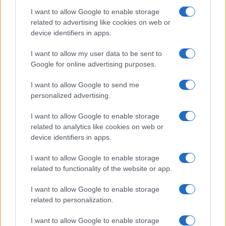
ce
it
te
at
a
I want to allow Google to enable storage
Articolo precedente
related to advertising like cookies on web or
b
te
re
s
re
Prossimo articolo
device identifiers in apps.
o
r
st
A
I want to allow my user data to be sent to
o
p
Google for online advertising purposes.
NOTIZIE RECENTI
k
p
I want to allow Google to send me
personalized advertising.
Controlli rafforzati in Costa Smeralda, 20
arresti e 135 denunce
I want to allow Google to enable storage
related to analytics like cookies on web or
device identifiers in apps.
Tre milioni di euro dalla Provincia Gallura per
nuove aule nelle scuole di Olbia
I want to allow Google to enable storage
related to functionality of the website or app.
Incidente sulla provinciale 125, paura tra Olbia e
I want to allow Google to enable storage
Arzachena
related to personalization.
I want to allow Google to enable storage