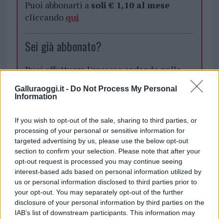
Puoi abbonarti a
soli € 1,10 al mese
cliccando
qui
Sei già abbonato?
Puoi effettuare l'accesso andando nella
sezione
Login
dal menù del sito o
Galluraoggi.it -
Do Not Process My Personal
cliccando
qui
Information
If you wish to opt-out of the sale, sharing to third parties, or
TEMI:
Alloggi Olbia
Alloggi Sociali Olbia
processing of your personal or sensitive information for
targeted advertising by us, please use the below opt-out
Comune Di Olbia
Notizie Olbia
PINQUA OLBIA
section to confirm your selection. Please note that after your
opt-out request is processed you may continue seeing
Inviaci le tue segnalazioni,
interest-based ads based on personal information utilized by
i tuoi video e le tue foto
us or personal information disclosed to third parties prior to
Su WhatsApp al numero +39
your opt-out. You may separately opt-out of the further
345 356 7512
disclosure of your personal information by third parties on the
IAB’s list of downstream participants. This information may