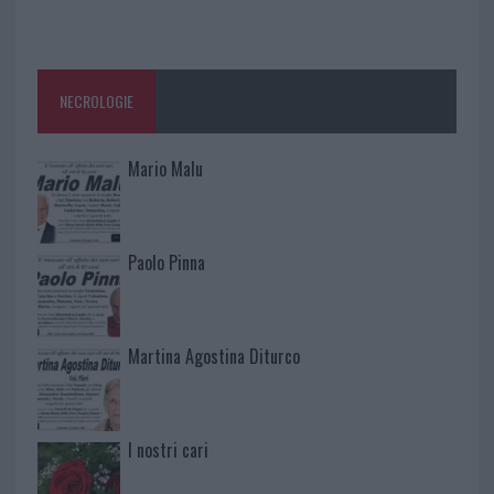
NECROLOGIE
Mario Malu
Paolo Pinna
Martina Agostina Diturco
I nostri cari