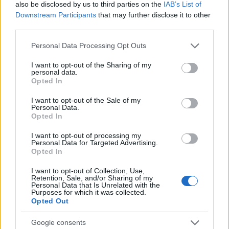
also be disclosed by us to third parties on the
IAB’s List of
Downstream Participants
that may further disclose it to other
third parties.
Notizie in tempo reale?
Please note that this website/app uses one or more Google
Personal Data Processing Opt Outs
Entra nel canale telegram di
services and may gather and store information including but
GalluraOggi.it
not limited to your visit or usage behaviour. You may click to
I want to opt-out of the Sharing of my
personal data.
grant or deny consent to Google and its third-party tags to
Opted In
use your data for below specified purposes in below Google
consent section.
I want to opt-out of the Sale of my
Personal Data.
Opted In
Ricevi le nostre ultime news
I want to opt-out of processing my
Personal Data for Targeted Advertising.
da
Google News
Opted In
I want to opt-out of Collection, Use,
Retention, Sale, and/or Sharing of my
Condividi l'articolo
Personal Data that Is Unrelated with the
Purposes for which it was collected.
Opted Out
F
T
Pi
W
S
a
w
n
h
h
Google consents