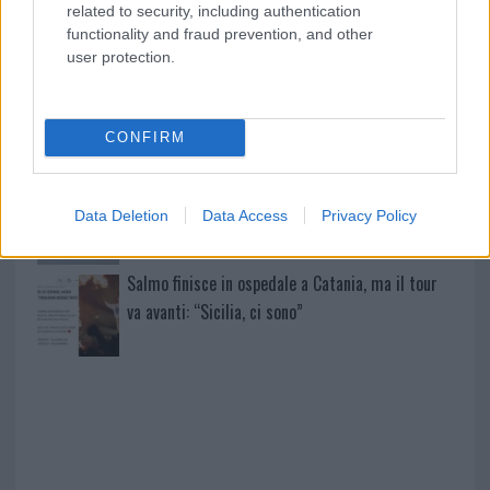
Incidente sulla strada provinciale ad Arzachena,
related to security, including authentication
un ferito
functionality and fraud prevention, and other
user protection.
Sangue, musica e solidarietà con Avis Olbia al
Delta Center
CONFIRM
Meteo Olbia 9 agosto, temperature in calo
Data Deletion
Data Access
Privacy Policy
Salmo finisce in ospedale a Catania, ma il tour
va avanti: “Sicilia, ci sono”