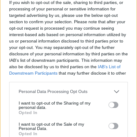
If you wish to opt-out of the sale, sharing to third parties, or
processing of your personal or sensitive information for
Notizie in tempo reale?
targeted advertising by us, please use the below opt-out
Entra nel canale telegram di
section to confirm your selection. Please note that after your
GalluraOggi.it
opt-out request is processed you may continue seeing
interest-based ads based on personal information utilized by
us or personal information disclosed to third parties prior to
your opt-out. You may separately opt-out of the further
disclosure of your personal information by third parties on the
IAB’s list of downstream participants. This information may
Ricevi le nostre ultime news
also be disclosed by us to third parties on the
IAB’s List of
Downstream Participants
that may further disclose it to other
da
Google News
third parties.
Please note that this website/app uses one or more Google
Personal Data Processing Opt Outs
services and may gather and store information including but
Condividi l'articolo
not limited to your visit or usage behaviour. You may click to
I want to opt-out of the Sharing of my
personal data.
grant or deny consent to Google and its third-party tags to
Opted In
F
T
Pi
W
S
use your data for below specified purposes in below Google
consent section.
a
w
n
h
h
I want to opt-out of the Sale of my
Personal Data.
ce
it
te
at
a
Opted In