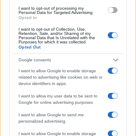
Articolo precedente
b
te
re
s
re
Prossimo articolo
I want to opt-out of processing my
Personal Data for Targeted Advertising.
o
r
st
A
Opted In
o
p
I want to opt-out of Collection, Use,
NOTIZIE RECENTI
Retention, Sale, and/or Sharing of my
k
p
Personal Data that Is Unrelated with the
Purposes for which it was collected.
Opted Out
Sangue, musica e solidarietà con Avis Olbia al
Delta Center
Google consents
I want to allow Google to enable storage
Meteo Olbia 9 agosto, temperature in calo
related to advertising like cookies on web or
device identifiers in apps.
I want to allow my user data to be sent to
Salmo finisce in ospedale a Catania, ma il tour
Google for online advertising purposes.
va avanti: “Sicilia, ci sono”
I want to allow Google to send me
personalized advertising.
Jovanotti, Gabry Ponte e Alfa: Olbia ombelico del
I want to allow Google to enable storage