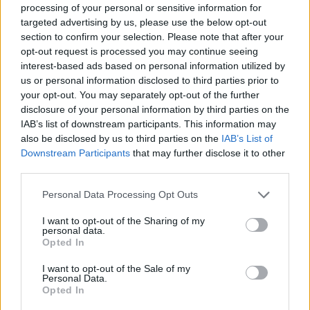
i tuoi video e le tue foto
processing of your personal or sensitive information for
Su WhatsApp al numero +39
targeted advertising by us, please use the below opt-out
345 356 7512
section to confirm your selection. Please note that after your
opt-out request is processed you may continue seeing
interest-based ads based on personal information utilized by
us or personal information disclosed to third parties prior to
your opt-out. You may separately opt-out of the further
disclosure of your personal information by third parties on the
Ricevi le nostre ultime news
IAB’s list of downstream participants. This information may
also be disclosed by us to third parties on the
IAB’s List of
da
Google News
Downstream Participants
that may further disclose it to other
third parties.
Please note that this website/app uses one or more Google
Personal Data Processing Opt Outs
Condividi l'articolo
services and may gather and store information including but
not limited to your visit or usage behaviour. You may click to
I want to opt-out of the Sharing of my
personal data.
F
T
Pi
W
S
grant or deny consent to Google and its third-party tags to
Opted In
use your data for below specified purposes in below Google
a
w
n
h
h
consent section.
I want to opt-out of the Sale of my
ce
it
te
at
a
Personal Data.
Articolo precedente
Opted In
b
te
re
s
re
Prossimo articolo