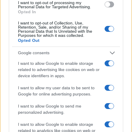
I want to opt-out of processing my
o
r
st
A
Personal Data for Targeted Advertising.
Opted In
o
p
NOTIZIE RECENTI
k
p
I want to opt-out of Collection, Use,
Retention, Sale, and/or Sharing of my
Personal Data that Is Unrelated with the
Purposes for which it was collected.
Michelle Hunziker in Gallura, bella anche dal
Opted Out
vivo: un amico vip svela come fa
Google consents
I want to allow Google to enable storage
Calangianus, dopo le polemiche il centro
related to advertising like cookies on web or
accoglienza minori chiude
device identifiers in apps.
I want to allow my user data to be sent to
Olbia, divieto di sosta contro spaccio e degrado:
Google for online advertising purposes.
esplode la protesta
I want to allow Google to send me
personalized advertising.
Pausa caffè impeccabile: come scegliere la
soluzione ideale per la casa e l’ufficio
I want to allow Google to enable storage
related to analytics like cookies on web or