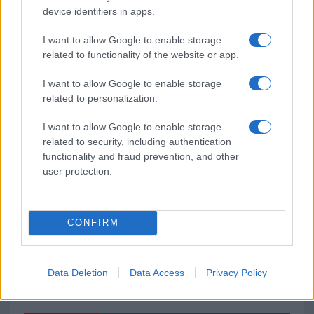
device identifiers in apps.
Monte Pino, la fine di un lungo dolore: storia e
rinascita della strada che segnò la Gallura
I want to allow Google to enable storage
related to functionality of the website or app.
Raid nelle campagne di Berchidda, rischio per
I want to allow Google to enable storage
la rete elettrica
related to personalization.
I want to allow Google to enable storage
Monte Pino, via i cancelli del cantiere: la Gallura
related to security, including authentication
ritrova la strada
functionality and fraud prevention, and other
user protection.
CONFIRM
Data Deletion
Data Access
Privacy Policy