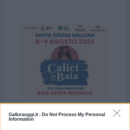
Vuoi rimuovere le pubblicità nazionali?
Galluraoggi.it -
Do Not Process My Personal
Information
Puoi abbonarti a
soli € 1,10 al mese