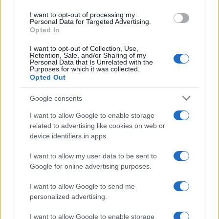
I want to opt-out of processing my
Notizie in tempo reale?
Personal Data for Targeted Advertising.
Opted In
Entra nel canale telegram di
GalluraOggi.it
I want to opt-out of Collection, Use,
Retention, Sale, and/or Sharing of my
Personal Data that Is Unrelated with the
Purposes for which it was collected.
Opted Out
Google consents
Ricevi le nostre ultime news
I want to allow Google to enable storage
related to advertising like cookies on web or
da
Google News
device identifiers in apps.
I want to allow my user data to be sent to
Condividi l'articolo
Google for online advertising purposes.
F
T
Pi
W
S
I want to allow Google to send me
personalized advertising.
a
w
n
h
h
I want to allow Google to enable storage