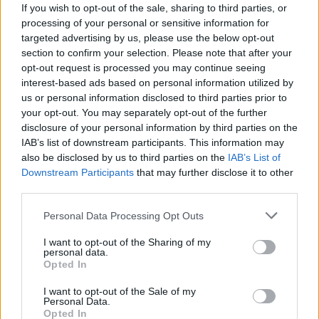
cliccando
qui
If you wish to opt-out of the sale, sharing to third parties, or
processing of your personal or sensitive information for
targeted advertising by us, please use the below opt-out
Sei già abbonato?
section to confirm your selection. Please note that after your
opt-out request is processed you may continue seeing
interest-based ads based on personal information utilized by
Puoi effettuare l'accesso andando nella
us or personal information disclosed to third parties prior to
sezione
Login
dal menù del sito o
your opt-out. You may separately opt-out of the further
cliccando
qui
disclosure of your personal information by third parties on the
IAB’s list of downstream participants. This information may
also be disclosed by us to third parties on the
IAB’s List of
Downstream Participants
that may further disclose it to other
TEMI:
Basilica San Simplicio
Elena Fraschini
third parties.
Sabato Santo Olbia
Please note that this website/app uses one or more Google
Personal Data Processing Opt Outs
Inviaci le tue segnalazioni,
services and may gather and store information including but
not limited to your visit or usage behaviour. You may click to
I want to opt-out of the Sharing of my
i tuoi video e le tue foto
personal data.
grant or deny consent to Google and its third-party tags to
Su WhatsApp al numero +39
Opted In
use your data for below specified purposes in below Google
345 356 7512
consent section.
I want to opt-out of the Sale of my
Personal Data.
Opted In