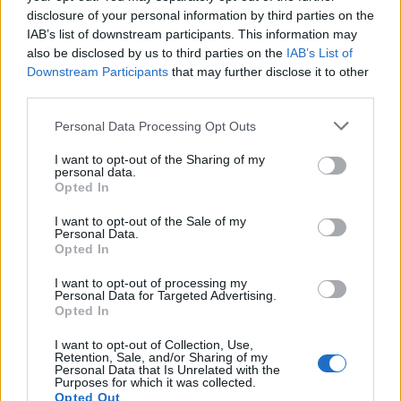
disclosure of your personal information by third parties on the
IAB’s list of downstream participants. This information may
also be disclosed by us to third parties on the
IAB’s List of
Downstream Participants
that may further disclose it to other
third parties.
Please note that this website/app uses one or more Google
Personal Data Processing Opt Outs
services and may gather and store information including but
not limited to your visit or usage behaviour. You may click to
I want to opt-out of the Sharing of my
personal data.
NECROLOGIE
grant or deny consent to Google and its third-party tags to
Opted In
use your data for below specified purposes in below Google
consent section.
I want to opt-out of the Sale of my
Mario Malu
Personal Data.
Opted In
I want to opt-out of processing my
Personal Data for Targeted Advertising.
Paolo Pinna
Opted In
I want to opt-out of Collection, Use,
Retention, Sale, and/or Sharing of my
Personal Data that Is Unrelated with the
Martina Agostina Diturco
Purposes for which it was collected.
Opted Out