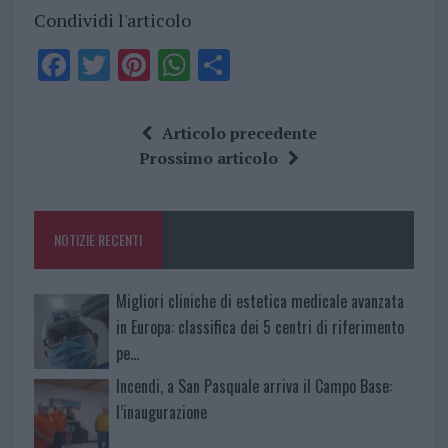
Condividi l'articolo
F
T
Pi
W
S
a
w
n
h
h
ce
it
te
at
a
Articolo precedente
b
te
re
s
re
Prossimo articolo
o
r
st
A
o
p
NOTIZIE RECENTI
k
p
Migliori cliniche di estetica medicale avanzata
in Europa: classifica dei 5 centri di riferimento
pe…
Incendi, a San Pasquale arriva il Campo Base:
l’inaugurazione