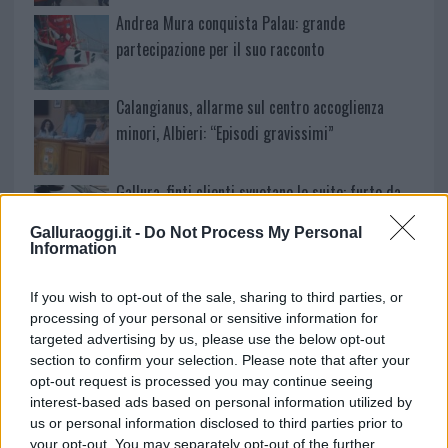
Andrea Mura conquista Palau: grande
partecipazione per il suo racconto
Calangianus, allarme sul centro accoglienza
minori, Albieri: “Episodi gravissimi”
Gallura, finti clienti svuotano le suite: furto da
50mila nel resort
Galluraoggi.it -
Do Not Process My Personal
Information
Meteo Olbia 7 agosto, sole e caldo tornano
If you wish to opt-out of the sale, sharing to third parties, or
protagonisti
processing of your personal or sensitive information for
targeted advertising by us, please use the below opt-out
Test tunnel Olbia: rampe chiuse ancora fino a
section to confirm your selection. Please note that after your
opt-out request is processed you may continue seeing
fine agosto
interest-based ads based on personal information utilized by
us or personal information disclosed to third parties prior to
your opt-out. You may separately opt-out of the further