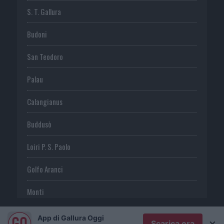
S. T. Gallura
Budoni
San Teodoro
Palau
Calangianus
Buddusò
Loiri P. S. Paolo
Golfo Aranci
Monti
Telti
App di Gallura Oggi
×
Scarica ora