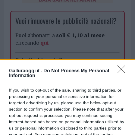
Vuoi rimuovere le pubblicità nazionali?
Puoi abbonarti a
soli € 1,10 al mese
cliccando
qui
Sei già abbonato?
Galluraoggi.it -
Do Not Process My Personal
Puoi effettuare l'accesso andando nella
Information
sezione
Login
dal menù del sito o
cliccando
qui
If you wish to opt-out of the sale, sharing to third parties, or
processing of your personal or sensitive information for
targeted advertising by us, please use the below opt-out
section to confirm your selection. Please note that after your
TEMI:
Community Hub
Community Hub Olbia
opt-out request is processed you may continue seeing
Evento Olbia
Notizie Olbia
interest-based ads based on personal information utilized by
us or personal information disclosed to third parties prior to
Inviaci le tue segnalazioni,
your opt-out. You may separately opt-out of the further