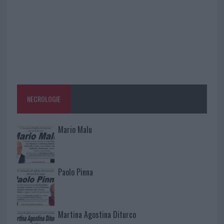
NECROLOGIE
Mario Malu
Paolo Pinna
Martina Agostina Diturco