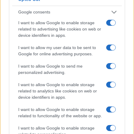
Condividi l'articolo
Google consents
F
T
Pi
W
S
I want to allow Google to enable storage
a
w
n
h
h
related to advertising like cookies on web or
device identifiers in apps.
ce
it
te
at
a
Articolo precedente
b
te
re
s
re
Prossimo articolo
I want to allow my user data to be sent to
Google for online advertising purposes.
o
r
st
A
o
p
I want to allow Google to send me
NOTIZIE RECENTI
personalized advertising.
k
p
I want to allow Google to enable storage
Sangue, musica e solidarietà con Avis Olbia al
related to analytics like cookies on web or
device identifiers in apps.
Delta Center
I want to allow Google to enable storage
Meteo Olbia 9 agosto, temperature in calo
related to functionality of the website or app.
I want to allow Google to enable storage