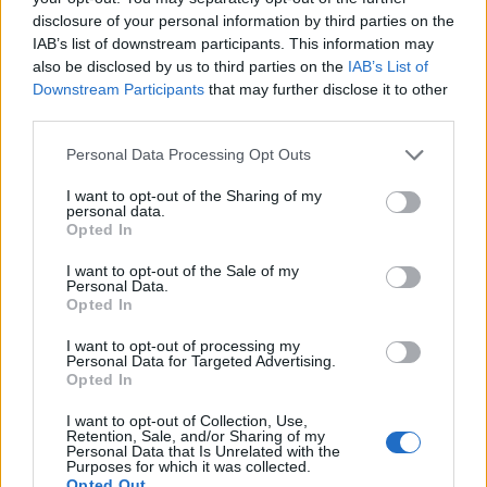
disclosure of your personal information by third parties on the
i tuoi video e le tue foto
IAB’s list of downstream participants. This information may
Su WhatsApp al numero +39
also be disclosed by us to third parties on the
IAB’s List of
345 356 7512
Downstream Participants
that may further disclose it to other
third parties.
Please note that this website/app uses one or more Google
Personal Data Processing Opt Outs
services and may gather and store information including but
Notizie in tempo reale?
not limited to your visit or usage behaviour. You may click to
I want to opt-out of the Sharing of my
personal data.
Entra nel canale telegram di
grant or deny consent to Google and its third-party tags to
Opted In
GalluraOggi.it
use your data for below specified purposes in below Google
consent section.
I want to opt-out of the Sale of my
Personal Data.
Opted In
I want to opt-out of processing my
Personal Data for Targeted Advertising.
Ricevi le nostre ultime news
Opted In
I want to opt-out of Collection, Use,
da
Google News
Retention, Sale, and/or Sharing of my
Personal Data that Is Unrelated with the
Purposes for which it was collected.
Opted Out