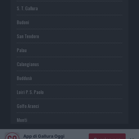
S. T. Gallura
Budoni
San Teodoro
Palau
Calangianus
Buddusò
Loiri P. S. Paolo
Golfo Aranci
Monti
Telti
App di Gallura Oggi