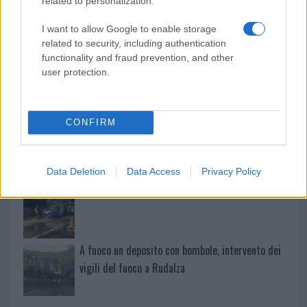
related to personalization.
Salmo finisce in ospedale a Catania, ma il tour
I want to allow Google to enable storage
va avanti: “Sicilia, ci sono”
related to security, including authentication
functionality and fraud prevention, and other
user protection.
Jovanotti, Gabry Ponte e Alfa: Olbia ombelico del
mondo per una notte
CONFIRM
Giorgia Meloni a La Maddalena, la vicesindaco:
“Orgoglio e discrezione per visita privata̶…
Data Deletion
Data Access
Privacy Policy
Incendio nella notte a Olbia, a fuoco due furgoni
A fuoco un deposito con bombole, intervento dei
vigili del fuoco a Rudalza