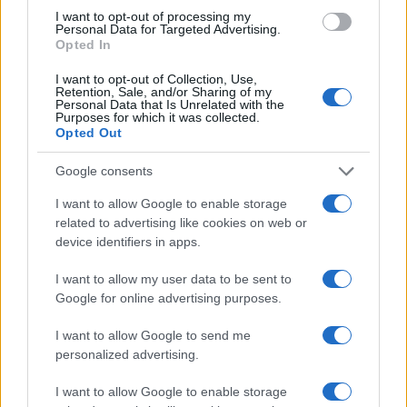
b
te
re
s
re
Prossimo articolo
I want to opt-out of processing my
o
r
st
A
Personal Data for Targeted Advertising.
Opted In
o
p
I want to opt-out of Collection, Use,
NOTIZIE RECENTI
k
p
Retention, Sale, and/or Sharing of my
Personal Data that Is Unrelated with the
Purposes for which it was collected.
Opted Out
Le previsioni meteo per il weekend a Olbia e in
Gallura
Google consents
I want to allow Google to enable storage
Michelle Hunziker in Gallura, bella anche dal
related to advertising like cookies on web or
vivo: un amico vip svela come fa
device identifiers in apps.
I want to allow my user data to be sent to
Calangianus, dopo le polemiche il centro
Google for online advertising purposes.
accoglienza minori chiude
I want to allow Google to send me
personalized advertising.
Olbia, divieto di sosta contro spaccio e degrado:
esplode la protesta
I want to allow Google to enable storage