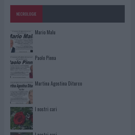
NECROLOGIE
Mario Malu
Paolo Pinna
Martina Agostina Diturco
I nostri cari
I nostri cari