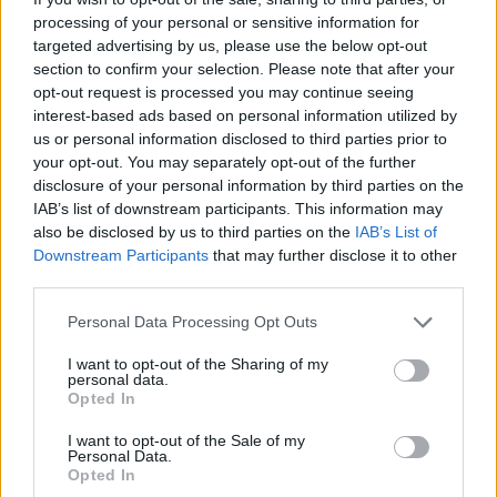
Notizie in tempo reale?
processing of your personal or sensitive information for
targeted advertising by us, please use the below opt-out
Entra nel canale telegram di
section to confirm your selection. Please note that after your
GalluraOggi.it
opt-out request is processed you may continue seeing
interest-based ads based on personal information utilized by
us or personal information disclosed to third parties prior to
your opt-out. You may separately opt-out of the further
disclosure of your personal information by third parties on the
Ricevi le nostre ultime news
IAB’s list of downstream participants. This information may
also be disclosed by us to third parties on the
IAB’s List of
Downstream Participants
that may further disclose it to other
da
Google News
third parties.
Please note that this website/app uses one or more Google
Personal Data Processing Opt Outs
services and may gather and store information including but
Condividi l'articolo
not limited to your visit or usage behaviour. You may click to
I want to opt-out of the Sharing of my
personal data.
grant or deny consent to Google and its third-party tags to
F
T
Pi
W
S
Opted In
use your data for below specified purposes in below Google
a
w
n
h
h
consent section.
I want to opt-out of the Sale of my
Personal Data.
ce
it
te
at
a
Opted In
Articolo precedente