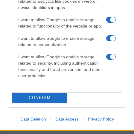
related to analytics like cookies on web or
device identifiers in apps.
Pausa caffè impeccabile: come scegliere la
soluzione ideale per la casa e l’ufficio
I want to allow Google to enable storage
related to functionality of the website or app.
Monte Pino, la fine di un lungo dolore: storia e
I want to allow Google to enable storage
related to personalization.
rinascita della strada che segnò la Gallura
I want to allow Google to enable storage
Raid nelle campagne di Berchidda, rischio per
related to security, including authentication
functionality and fraud prevention, and other
la rete elettrica
user protection.
CONFIRM
Data Deletion
Data Access
Privacy Policy