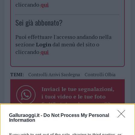
cliccando
qui
Sei già abbonato?
Puoi effettuare l'accesso andando nella
sezione
Login
dal menù del sito o
cliccando
qui
TEMI:
Controlli Arrivi Sardegna
Controlli Olbia
Inviaci le tue segnalazioni,
i tuoi video e le tue foto
Su WhatsApp al numero +39
345 356 7512
Galluraoggi.it -
Do Not Process My Personal
Information
If you wish to opt-out of the sale, sharing to third parties, or