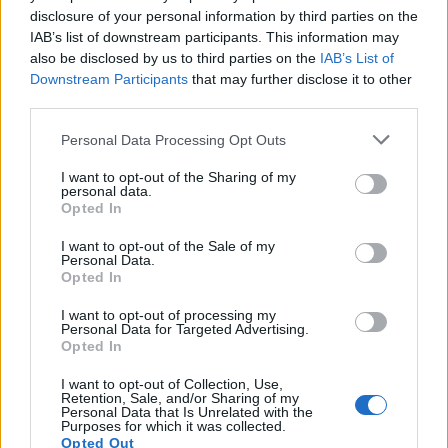
disclosure of your personal information by third parties on the
IAB’s list of downstream participants. This information may
Vuoi rimuovere le pubblicità nazionali?
also be disclosed by us to third parties on the
IAB’s List of
Downstream Participants
that may further disclose it to other
third parties.
Puoi abbonarti a
soli € 1,10 al mese
cliccando
qui
Please note that this website/app uses one or more Google
Personal Data Processing Opt Outs
services and may gather and store information including but
not limited to your visit or usage behaviour. You may click to
I want to opt-out of the Sharing of my
Sei già abbonato?
personal data.
grant or deny consent to Google and its third-party tags to
Opted In
use your data for below specified purposes in below Google
Puoi effettuare l'accesso andando nella
consent section.
I want to opt-out of the Sale of my
Personal Data.
sezione
Login
dal menù del sito o
Opted In
cliccando
qui
I want to opt-out of processing my
Personal Data for Targeted Advertising.
Opted In
TEMI:
Ansa Sud Olbia
Lungomare Olbia
I want to opt-out of Collection, Use,
Via Redipuglia
Retention, Sale, and/or Sharing of my
Personal Data that Is Unrelated with the
Purposes for which it was collected.
Inviaci le tue segnalazioni,
Opted Out