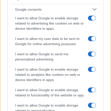
i tuoi video e le tue foto
Google consents
Su WhatsApp al numero +39
345 356 7512
I want to allow Google to enable storage
related to advertising like cookies on web or
device identifiers in apps.
I want to allow my user data to be sent to
Notizie in tempo reale?
Google for online advertising purposes.
Entra nel canale telegram di
GalluraOggi.it
I want to allow Google to send me
personalized advertising.
I want to allow Google to enable storage
related to analytics like cookies on web or
device identifiers in apps.
Ricevi le nostre ultime news
I want to allow Google to enable storage
related to functionality of the website or app.
da
Google News
I want to allow Google to enable storage
related to personalization.