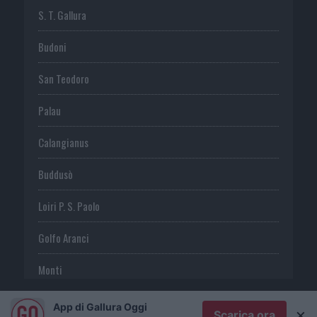
S. T. Gallura
Budoni
San Teodoro
Palau
Calangianus
Buddusò
Loiri P. S. Paolo
Golfo Aranci
Monti
Telti
App di Gallura Oggi
×
Scarica ora