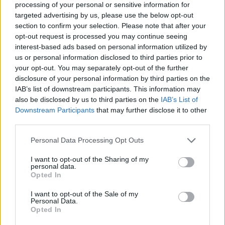
processing of your personal or sensitive information for
targeted advertising by us, please use the below opt-out
section to confirm your selection. Please note that after your
opt-out request is processed you may continue seeing
interest-based ads based on personal information utilized by
us or personal information disclosed to third parties prior to
your opt-out. You may separately opt-out of the further
disclosure of your personal information by third parties on the
IAB’s list of downstream participants. This information may
also be disclosed by us to third parties on the
IAB’s List of
Downstream Participants
that may further disclose it to other
third parties.
Please note that this website/app uses one or more Google
Personal Data Processing Opt Outs
services and may gather and store information including but
not limited to your visit or usage behaviour. You may click to
I want to opt-out of the Sharing of my
personal data.
Vuoi rimuovere le pubblicità nazionali?
grant or deny consent to Google and its third-party tags to
Opted In
use your data for below specified purposes in below Google
consent section.
I want to opt-out of the Sale of my
Puoi abbonarti a
soli € 1,10 al mese
Personal Data.
cliccando
qui
Opted In