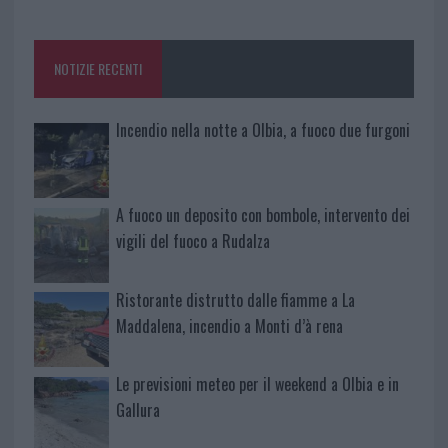
o
r
st
A
o
p
NOTIZIE RECENTI
k
p
Incendio nella notte a Olbia, a fuoco due furgoni
A fuoco un deposito con bombole, intervento dei
vigili del fuoco a Rudalza
Ristorante distrutto dalle fiamme a La
Maddalena, incendio a Monti d’à rena
Le previsioni meteo per il weekend a Olbia e in
Gallura