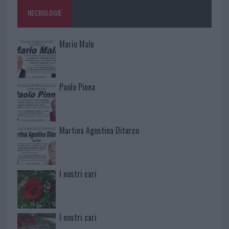
NECROLOGIE
Mario Malu
Paolo Pinna
Martina Agostina Diturco
I nostri cari
I nostri cari