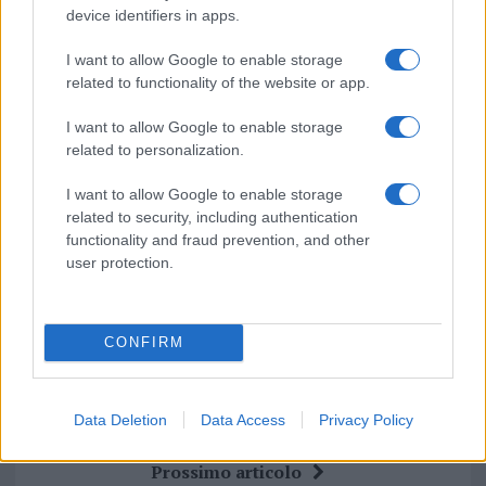
Notizie in tempo reale?
device identifiers in apps.
Entra nel canale telegram di
GalluraOggi.it
I want to allow Google to enable storage
related to functionality of the website or app.
I want to allow Google to enable storage
related to personalization.
Ricevi le nostre ultime news
I want to allow Google to enable storage
related to security, including authentication
da
Google News
functionality and fraud prevention, and other
user protection.
Condividi l'articolo
CONFIRM
F
T
Pi
W
S
a
w
n
h
h
Data Deletion
Data Access
Privacy Policy
ce
it
te
at
a
Articolo precedente
b
te
re
s
re
Prossimo articolo