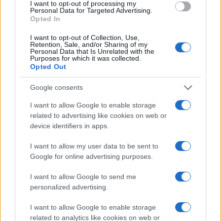
I want to opt-out of processing my
Sei già abbonato?
Personal Data for Targeted Advertising.
Opted In
Puoi effettuare l'accesso andando nella
I want to opt-out of Collection, Use,
Retention, Sale, and/or Sharing of my
sezione
Login
dal menù del sito o
Personal Data that Is Unrelated with the
Purposes for which it was collected.
cliccando
qui
Opted Out
Google consents
TEMI:
Fiera Nautica 2025
Livio Fideli
I want to allow Google to enable storage
Notizie Olbia
related to advertising like cookies on web or
device identifiers in apps.
Inviaci le tue segnalazioni,
i tuoi video e le tue foto
I want to allow my user data to be sent to
Google for online advertising purposes.
Su WhatsApp al numero +39
345 356 7512
I want to allow Google to send me
personalized advertising.
I want to allow Google to enable storage
related to analytics like cookies on web or