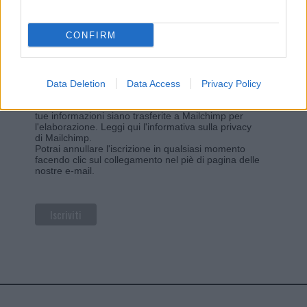
*
campo obbligatorio
*
Indirizzo email
CONFIRM
Privacy
Data Deletion
Data Access
Privacy Policy
Utilizziamo Mailchimp come piattaforma di
marketing. Iscrivendoti alla newsletter accetti che le
tue informazioni siano trasferite a Mailchimp per
l'elaborazione.
Leggi qui l'informativa sulla privacy
di Mailchimp
.
Potrai annullare l'iscrizione in qualsiasi momento
facendo clic sul collegamento nel piè di pagina delle
nostre e-mail.