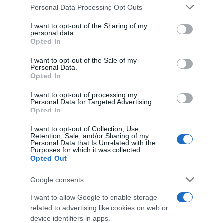
Mario Malu
Please note that this website/app uses one or more Google
Personal Data Processing Opt Outs
services and may gather and store information including but
not limited to your visit or usage behaviour. You may click to
I want to opt-out of the Sharing of my
personal data.
grant or deny consent to Google and its third-party tags to
Opted In
Paolo Pinna
use your data for below specified purposes in below Google
consent section.
I want to opt-out of the Sale of my
Personal Data.
Opted In
Martina Agostina Diturco
I want to opt-out of processing my
Personal Data for Targeted Advertising.
Opted In
I nostri cari
I want to opt-out of Collection, Use,
Retention, Sale, and/or Sharing of my
Personal Data that Is Unrelated with the
Purposes for which it was collected.
Opted Out
I nostri cari
Google consents
I want to allow Google to enable storage
related to advertising like cookies on web or
I nostri cari
device identifiers in apps.