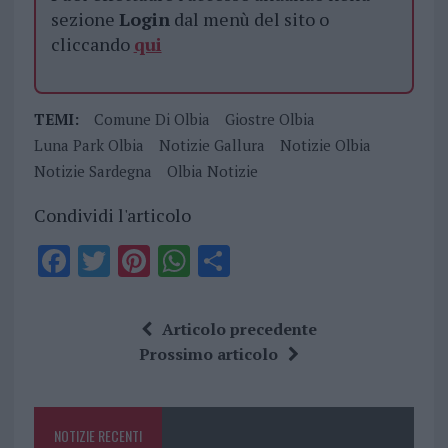
sezione
Login
dal menù del sito o
cliccando
qui
TEMI:
Comune Di Olbia
Giostre Olbia
Luna Park Olbia
Notizie Gallura
Notizie Olbia
Notizie Sardegna
Olbia Notizie
Condividi l'articolo
F
T
Pi
W
S
a
w
n
h
h
ce
it
te
at
a
Articolo precedente
b
te
re
s
re
Prossimo articolo
o
r
st
A
o
p
NOTIZIE RECENTI