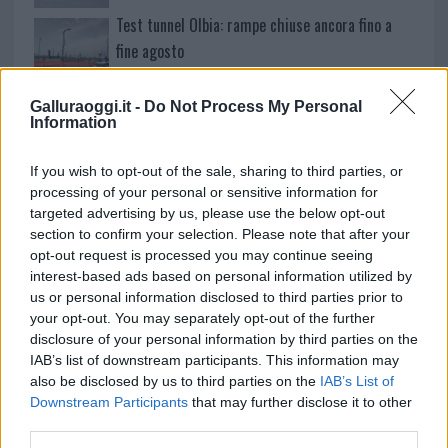
Test tunnel Olbia: rampe chiuse ancora fino a
fine agosto
Aggius conquista la classifica delle mete più
Galluraoggi.it -
Do Not Process My Personal
Information
amate dell’estate 2026
If you wish to opt-out of the sale, sharing to third parties, or
processing of your personal or sensitive information for
targeted advertising by us, please use the below opt-out
section to confirm your selection. Please note that after your
opt-out request is processed you may continue seeing
interest-based ads based on personal information utilized by
us or personal information disclosed to third parties prior to
your opt-out. You may separately opt-out of the further
disclosure of your personal information by third parties on the
IAB’s list of downstream participants. This information may
also be disclosed by us to third parties on the
IAB’s List of
NECROLOGIE
Downstream Participants
that may further disclose it to other
third parties.