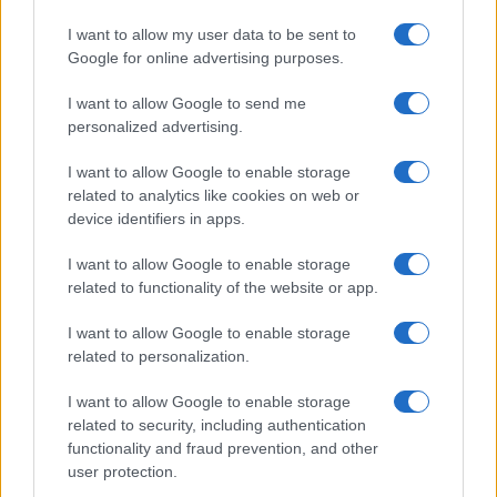
I want to allow my user data to be sent to
Google for online advertising purposes.
Giovannimaria Cabras
I want to allow Google to send me
personalized advertising.
I want to allow Google to enable storage
related to analytics like cookies on web or
device identifiers in apps.
I want to allow Google to enable storage
Invia un Comunicato Stampa
|
Pubblicità
|
Segnala
related to functionality of the website or app.
I want to allow Google to enable storage
related to personalization.
I want to allow Google to enable storage
Vuoi rimanere sempre aggiornato?
related to security, including authentication
functionality and fraud prevention, and other
Iscriviti alla newsletter di Gallura Oggi e ricevi le nostre
user protection.
email periodiche contenenti le ultime notizie pubblicate
sul sito web!