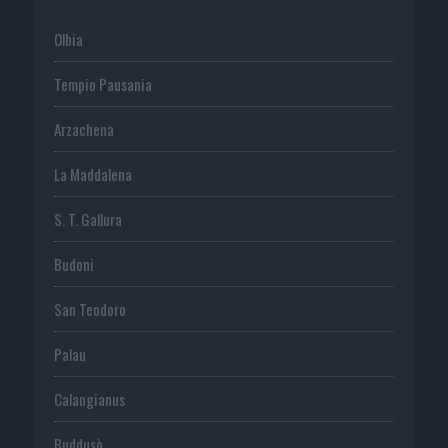
Olbia
Tempio Pausania
Arzachena
La Maddalena
S. T. Gallura
Budoni
San Teodoro
Palau
Calangianus
Buddusò