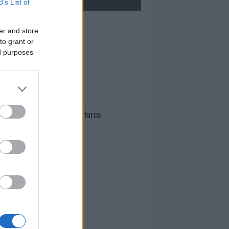
B’s List of
Mario Malu
er and store
to grant or
ed purposes
Paolo Pinna
Martina Agostina Diturco
I nostri cari
I nostri cari