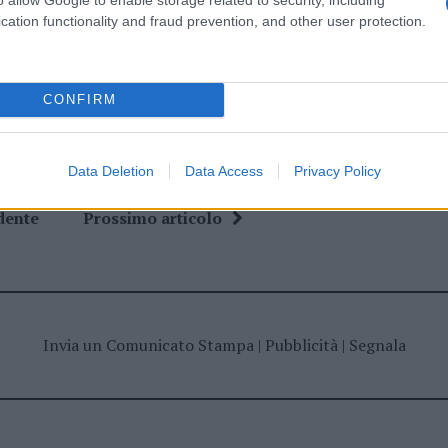
cation functionality and fraud prevention, and other user protection.
ime news da
Google News
CONFIRM
Data Deletion
Data Access
Privacy Policy
dente
Prossimo articolo
Invia un Comunicato Stampa
|
Pubblicità
|
Segnala