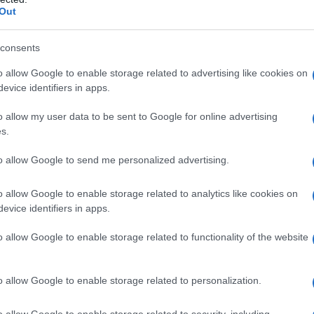
Out
do nella sezione
Login
dal menù del sito o
consents
o allow Google to enable storage related to advertising like cookies on
evice identifiers in apps.
o allow my user data to be sent to Google for online advertising
s.
lazioni, i tuoi video e le tue foto
to allow Google to send me personalized advertising.
ro +39 345 356 7512
o allow Google to enable storage related to analytics like cookies on
evice identifiers in apps.
eale?
o allow Google to enable storage related to functionality of the website
gram di GalluraOggi.it
o allow Google to enable storage related to personalization.
o allow Google to enable storage related to security, including