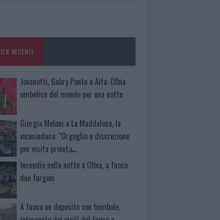
IZIE RECENTI
Jovanotti, Gabry Ponte e Alfa: Olbia
ombelico del mondo per una notte
Giorgia Meloni a La Maddalena, la
vicesindaco: “Orgoglio e discrezione
per visita privata̶…
Incendio nella notte a Olbia, a fuoco
due furgoni
A fuoco un deposito con bombole,
intervento dei vigili del fuoco a