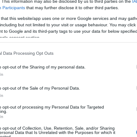
. This information may also be disclosed by us to third parties on the
IA
 altro particolare: “Preciso che tale modalità
Participants
that may further disclose it to other third parties.
e e associazioni è stato
scelto da queste
 that this website/app uses one or more Google services and may gath
on effettuare la fidejussione, garanzia con la
including but not limited to your visit or usage behaviour. You may click 
oro l’anticipazione”.
 to Google and its third-party tags to use your data for below specifi
ogle consent section.
o di sentire tutti i soggetti partner, che hanno
rmente i tirocinanti”. “Il Comune ha lo
l Data Processing Opt Outs
ertanto in grado
di pagare i propri partner
arte loro dello stato di avanzamento lavori
o opt-out of the Sharing of my personal data.
ere”, conclude l’assessore.
In
o opt-out of the Sale of my Personal Data.
In
azionali?
to opt-out of processing my Personal Data for Targeted
ing.
In
 mese
cliccando
qui
o opt-out of Collection, Use, Retention, Sale, and/or Sharing
ersonal Data that Is Unrelated with the Purposes for which it
lected.