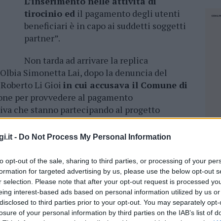
L’inserimento nelle attività di
tirocinio ed
il pagamento degli utenti
beneficiari è in capo ai suddetti soggetti
partner”.
Non tarda ad arrivare la replica
i Olbia Simonetta Lai, dopo la denuncia del
 Roberto Li Gioi
in cui accusava il Comune di
one per provvedere al pagamento
tiva che stanno partecipando al progetto
gazzi disabili.
i.it -
Do Not Process My Personal Information
ca di inviare i documenti, i disabili di
beffa
to opt-out of the sale, sharing to third parties, or processing of your per
formation for targeted advertising by us, please use the below opt-out s
r selection. Please note that after your opt-out request is processed y
oggetti esecutori suddetti, il Comune paga i
eing interest-based ads based on personal information utilized by us or
documentazione
rendicontativa – precisa Lai -.
disclosed to third parties prior to your opt-out. You may separately opt-
ntato tale documentazione rendicontativa”.
losure of your personal information by third parties on the IAB’s list of
NEC