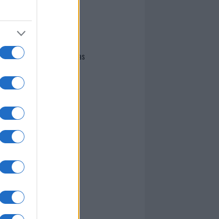
I nostri cari
Giovannimaria Cabras