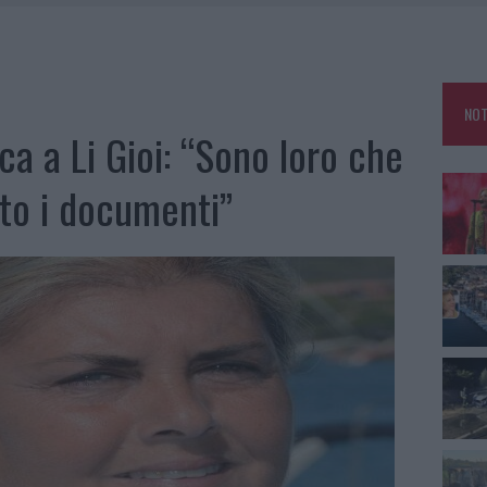
 A FUOCO DUE FURGONI
OLE, INTERVENTO DEI VIGILI DEL FUOCO A RUDALZA
NOT
IAMME A LA MADDALENA, INCENDIO A MONTI D’À RENA
ica a Li Gioi: “Sono loro che
A: OLBIA OMBELICO DEL MONDO PER UNA NOTTE
to i documenti”