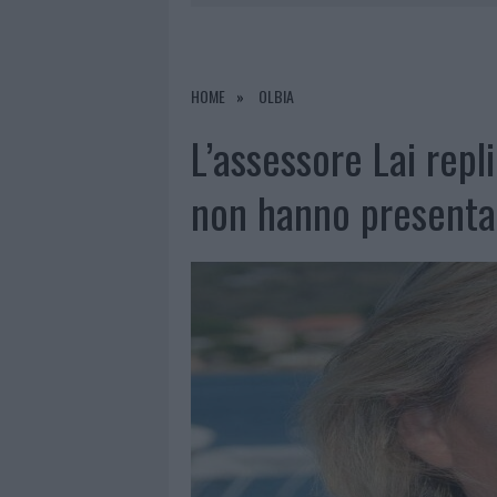
PRIVATA”
8 AGOSTO 2026
|
INCENDIO NELLA NOTTE A OLBIA,
8 AGOSTO 2026
|
A FUOCO UN DEPOSITO CON BOMB
HOME
OLBIA
8 AGOSTO 2026
|
RISTORANTE DISTRUTTO DALLE F
L’assessore Lai repl
8 AGOSTO 2026
|
JOVANOTTI, GABRY PONTE E ALF
non hanno presenta