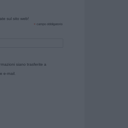
cate sul sito web!
*
campo obbligatorio
rmazioni siano trasferite a
e e-mail.