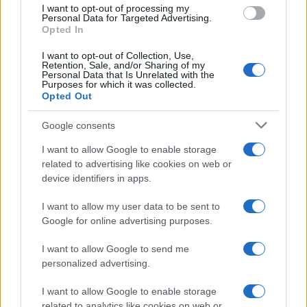
I want to opt-out of processing my
Personal Data for Targeted Advertising.
NECROLOGIE
Opted In
I want to opt-out of Collection, Use,
Mario Malu
Retention, Sale, and/or Sharing of my
Personal Data that Is Unrelated with the
Purposes for which it was collected.
Opted Out
Paolo Pinna
Google consents
I want to allow Google to enable storage
related to advertising like cookies on web or
device identifiers in apps.
Martina Agostina Diturco
I want to allow my user data to be sent to
Google for online advertising purposes.
I nostri cari
I want to allow Google to send me
personalized advertising.
I want to allow Google to enable storage
I nostri cari
related to analytics like cookies on web or