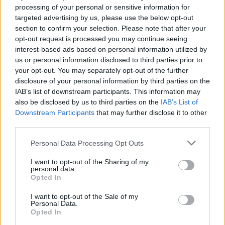
processing of your personal or sensitive information for
Calangianus, allarme sul centro accoglienza
targeted advertising by us, please use the below opt-out
minori, Albieri: “Episodi gravissimi”
section to confirm your selection. Please note that after your
opt-out request is processed you may continue seeing
interest-based ads based on personal information utilized by
Gallura, finti clienti svuotano le suite: furto da
us or personal information disclosed to third parties prior to
50mila nel resort
your opt-out. You may separately opt-out of the further
disclosure of your personal information by third parties on the
IAB’s list of downstream participants. This information may
Meteo Olbia 7 agosto, sole e caldo tornano
also be disclosed by us to third parties on the
IAB’s List of
protagonisti
Downstream Participants
that may further disclose it to other
third parties.
Please note that this website/app uses one or more Google
Personal Data Processing Opt Outs
services and may gather and store information including but
not limited to your visit or usage behaviour. You may click to
I want to opt-out of the Sharing of my
personal data.
grant or deny consent to Google and its third-party tags to
Opted In
use your data for below specified purposes in below Google
consent section.
I want to opt-out of the Sale of my
Personal Data.
Opted In