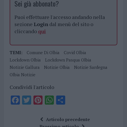
Sei già abbonato?
Puoi effettuare l'accesso andando nella
sezione
Login
dal menù del sito o
cliccando
qui
TEMI:
Comune Di Olbia
Covid Olbia
Lockdown Olbia
Lockdown Pasqua Olbia
Notizie Gallura
Notizie Olbia
Notizie Sardegna
Olbia Notizie
Condividi l'articolo
F
T
Pi
W
S
a
w
n
h
h
ce
it
te
at
a
Articolo precedente
Prossimo articolo