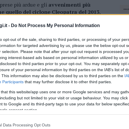
prese più ardue e gli
avvenimenti più
 quello del ciclone Cleopatra del 2013
,
ti comunicati alcuni tristi primati della Gallura.
time per incendi boschivi – ha detto il
i.it -
Do Not Process My Personal Information
Olbia Giampiero Budroni -, ma anche quello
to opt-out of the sale, sharing to third parties, or processing of your per
formation for targeted advertising by us, please use the below opt-out s
r selection. Please note that after your opt-out request is processed y
 evidenza l’importanza del distaccamento, che
eing interest-based ads based on personal information utilized by us or
altro evento drammatico, ormai lontano
:
disclosed to third parties prior to your opt-out. You may separately opt-
vento erano presenti anche il sindaco Settimo
losure of your personal information by third parties on the IAB’s list of
ei vigili del fuoco di Sassari Gerolamo
. This information may also be disclosed by us to third parties on the
IA
elebrativa degli 80 anni dei vigili del fuoco
è
Participants
that may further disclose it to other third parties.
zzi.
 that this website/app uses one or more Google services and may gath
including but not limited to your visit or usage behaviour. You may click 
ativa del comandante Budroni
– ha detto il
 to Google and its third-party tags to use your data for below specifi
 realizzato da parte dell’Ipia un monumento
ogle consent section.
emo in piazza Crispi e oltre questo metteremo a
 metteremo dei pezzi di granito in modo che
l Data Processing Opt Outs
NEC