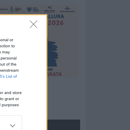
sonal or
ection to
ou may
 personal
out of the
 downstream
B’s List of
er and store
to grant or
ed purposes
ROLOGIE