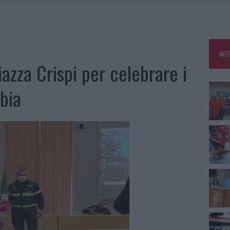
E CALDO TORNANO PROTAGONISTI
A IL CAMPO BASE: L’INAUGURAZIONE
: GRANDE PARTECIPAZIONE PER IL SUO RACCONTO
NOT
RO ACCOGLIENZA MINORI, ALBIERI: “EPISODI GRAVISSIMI”
zza Crispi per celebrare i
lbia