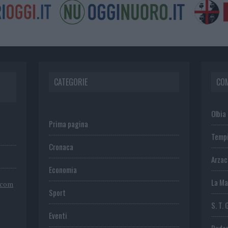
CATEGORIE
CO
Olbia
Prima pagina
Temp
Cronaca
Arza
Economia
La Ma
.com
Sport
S. T. 
Eventi