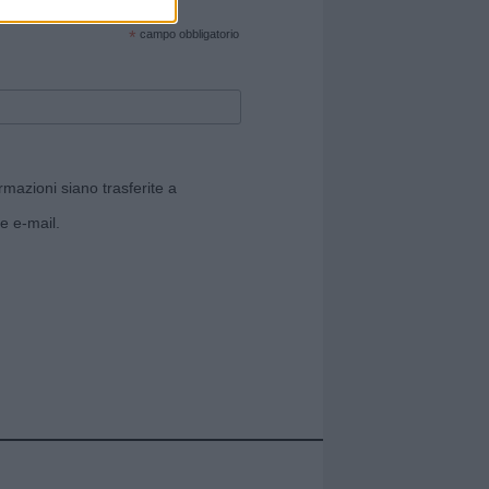
cate sul sito web!
*
campo obbligatorio
rmazioni siano trasferite a
e e-mail.