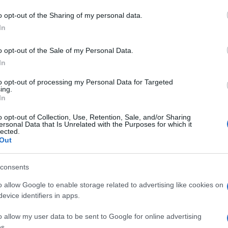
he lì c’è stata la caserma, perché è importante
o opt-out of the Sharing of my personal data.
In
azionali?
o opt-out of the Sale of my Personal Data.
In
 mese
cliccando
qui
to opt-out of processing my Personal Data for Targeted
ing.
In
o opt-out of Collection, Use, Retention, Sale, and/or Sharing
ersonal Data that Is Unrelated with the Purposes for which it
do nella sezione
Login
dal menù del sito o
lected.
Out
consents
 Fuoco Olbia
o allow Google to enable storage related to advertising like cookies on
evice identifiers in apps.
o allow my user data to be sent to Google for online advertising
s.