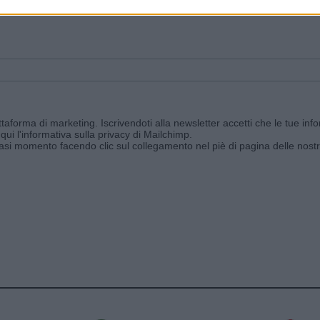
ggi e ricevi le nostre email periodiche contenenti le ultime notizie pubbli
aforma di marketing. Iscrivendoti alla newsletter accetti che le tue info
qui l'informativa sulla privacy di Mailchimp
.
siasi momento facendo clic sul collegamento nel piè di pagina delle nostr