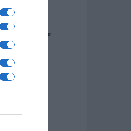
I nostri cari
Giovannimaria Cabras