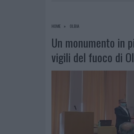
6 AGOSTO 2026
|
METEO OLBIA 7 AGOSTO, SOLE 
6 AGOSTO 2026
|
INCENDI, A SAN PASQUALE ARRIV
6 AGOSTO 2026
|
ANDREA MURA CONQUISTA PALAU
HOME
OLBIA
6 AGOSTO 2026
|
CALANGIANUS, ALLARME SUL CENT
Un monumento in pia
vigili del fuoco di O