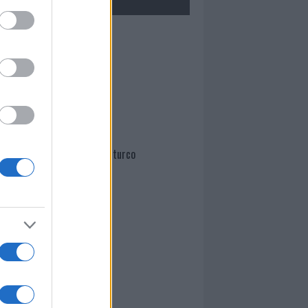
Mario Malu
Paolo Pinna
Martina Agostina Diturco
I nostri cari
I nostri cari