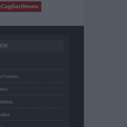
MUNI
io Pausania
chena
ddalena
Gallura