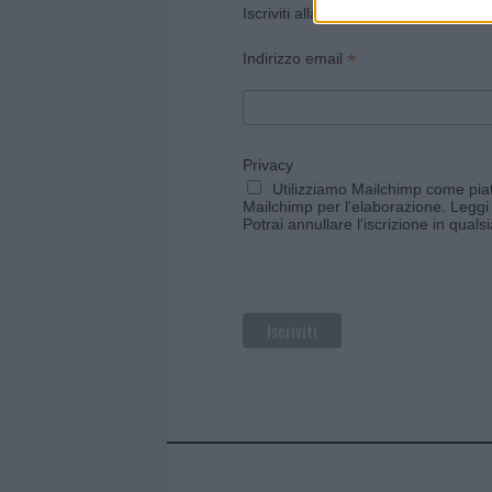
Iscriviti alla newsletter di Gallura O
*
Indirizzo email
Privacy
Utilizziamo Mailchimp come piatt
Mailchimp per l'elaborazione.
Leggi 
Potrai annullare l'iscrizione in qual