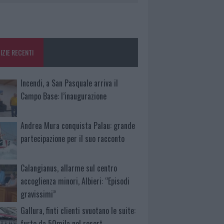
IZIE RECENTI
Incendi, a San Pasquale arriva il
Campo Base: l’inaugurazione
Andrea Mura conquista Palau: grande
partecipazione per il suo racconto
Calangianus, allarme sul centro
accoglienza minori, Albieri: “Episodi
gravissimi”
Gallura, finti clienti svuotano le suite:
furto da 50mila nel resort