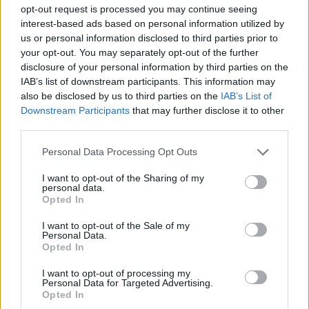
opt-out request is processed you may continue seeing
interest-based ads based on personal information utilized by
Ricevi le nostre ultime news
us or personal information disclosed to third parties prior to
your opt-out. You may separately opt-out of the further
disclosure of your personal information by third parties on the
da
Google News
IAB’s list of downstream participants. This information may
also be disclosed by us to third parties on the
IAB’s List of
Downstream Participants
that may further disclose it to other
Condividi l'articolo
third parties.
F
T
Pi
W
S
Please note that this website/app uses one or more Google
Personal Data Processing Opt Outs
services and may gather and store information including but
a
w
n
h
h
not limited to your visit or usage behaviour. You may click to
I want to opt-out of the Sharing of my
personal data.
ce
it
te
at
a
grant or deny consent to Google and its third-party tags to
Opted In
Articolo precedente
use your data for below specified purposes in below Google
b
te
re
s
re
Prossimo articolo
consent section.
I want to opt-out of the Sale of my
o
r
st
A
Personal Data.
Opted In
o
p
I want to opt-out of processing my
NOTIZIE RECENTI
k
p
Personal Data for Targeted Advertising.
Opted In