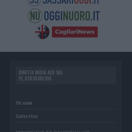
DIRETTA MEDIA ADV SRL
P.I. 02839380306
Chi siamo
Codice etico
Immagini stock di
it.depositphotos.com