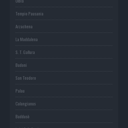
Olbia
Tempio Pausania
Arzachena
La Maddalena
S. T. Gallura
Budoni
San Teodoro
Palau
Calangianus
Buddusò