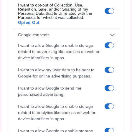
Salmo finisce in ospedale a Catania, ma il tour
I want to opt-out of Collection, Use,
Retention, Sale, and/or Sharing of my
va avanti: “Sicilia, ci sono”
Personal Data that Is Unrelated with the
Purposes for which it was collected.
Opted Out
Jovanotti, Gabry Ponte e Alfa: Olbia ombelico del
Google consents
mondo per una notte
I want to allow Google to enable storage
related to advertising like cookies on web or
Giorgia Meloni a La Maddalena, la vicesindaco:
device identifiers in apps.
“Orgoglio e discrezione per visita privata̶…
I want to allow my user data to be sent to
Google for online advertising purposes.
Incendio nella notte a Olbia, a fuoco due furgoni
I want to allow Google to send me
personalized advertising.
A fuoco un deposito con bombole, intervento dei
I want to allow Google to enable storage
vigili del fuoco a Rudalza
related to analytics like cookies on web or
device identifiers in apps.
Ristorante distrutto dalle fiamme a La
I want to allow Google to enable storage