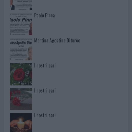
Paolo Pinna
Martina Agostina Diturco
I nostri cari
I nostri cari
I nostri cari