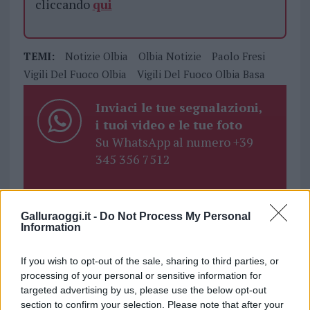
cliccando
qui
TEMI:
Notizie Olbia
Olbia Notizie
Paolo Fresi
Vigili Del Fuoco Olbia
Vigili Del Fuoco Olbia Basa
Inviaci le tue segnalazioni,
i tuoi video e le tue foto
Su WhatsApp al numero +39
345 356 7512
Galluraoggi.it -
Do Not Process My Personal
Notizie in tempo reale?
Information
Entra nel canale telegram di
GalluraOggi.it
If you wish to opt-out of the sale, sharing to third parties, or
processing of your personal or sensitive information for
targeted advertising by us, please use the below opt-out
section to confirm your selection. Please note that after your