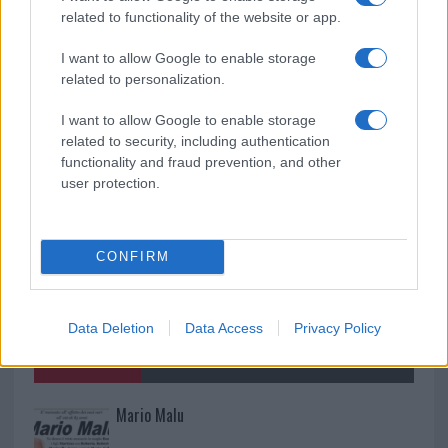
Maddalena, incendio a Monti d’à rena
related to functionality of the website or app.
I want to allow Google to enable storage
Le previsioni meteo per il weekend a Olbia e in
related to personalization.
Gallura
I want to allow Google to enable storage
related to security, including authentication
functionality and fraud prevention, and other
user protection.
CONFIRM
Data Deletion
Data Access
Privacy Policy
NECROLOGIE
Mario Malu