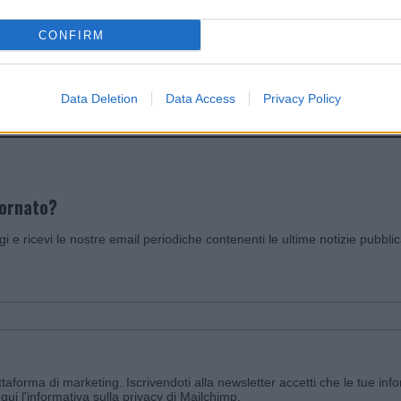
CONFIRM
Invia un Comunicato Stampa
|
Pubblicità
|
Segnala
Data Deletion
Data Access
Privacy Policy
iornato?
ggi e ricevi le nostre email periodiche contenenti le ultime notizie pubbli
aforma di marketing. Iscrivendoti alla newsletter accetti che le tue info
qui l'informativa sulla privacy di Mailchimp
.