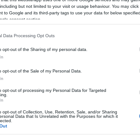
including but not limited to your visit or usage behaviour. You may click 
 to Google and its third-party tags to use your data for below specifi
ogle consent section.
azionali?
l Data Processing Opt Outs
 mese
cliccando
qui
o opt-out of the Sharing of my personal data.
In
o opt-out of the Sale of my Personal Data.
In
do nella sezione
Login
dal menù del sito o
to opt-out of processing my Personal Data for Targeted
ing.
In
o opt-out of Collection, Use, Retention, Sale, and/or Sharing
 Olbia
Scuole Olbia
Settimo Nizzi
ersonal Data that Is Unrelated with the Purposes for which it
lected.
Out
lazioni, i tuoi video e le tue foto
ro +39 345 356 7512