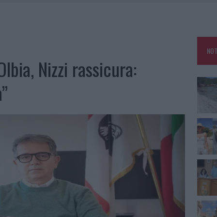
HE IL CENTRO ACCOGLIENZA MINORI CHIUDE
RO SPACCIO E DEGRADO: ESPLODE LA PROTESTA
SCEGLIERE LA SOLUZIONE IDEALE PER LA CASA E L’UFFICIO
NOT
KEND A OLBIA E IN GALLURA
lbia, Nizzi rassicura:
a”