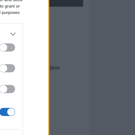
to grant or
ed purposes
Mario Malu
Paolo Pinna
Martina Agostina Diturco
I nostri cari
I nostri cari