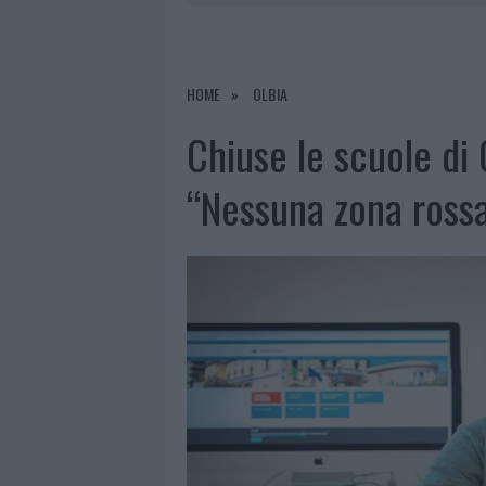
7 AGOSTO 2026
|
CALANGIANUS, DOPO LE POLEMIC
7 AGOSTO 2026
|
OLBIA, DIVIETO DI SOSTA CONT
7 AGOSTO 2026
|
PAUSA CAFFÈ IMPECCABILE: COME 
HOME
OLBIA
7 AGOSTO 2026
|
LE PREVISIONI METEO PER IL WEE
Chiuse le scuole di O
“Nessuna zona ross