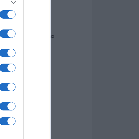
I nostri cari
Giovannimaria Cabras