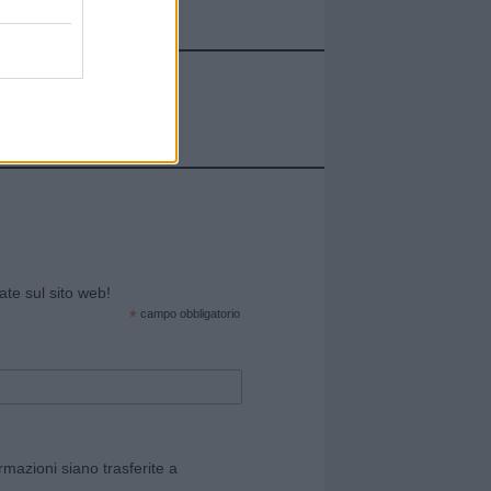
cate sul sito web!
*
campo obbligatorio
rmazioni siano trasferite a