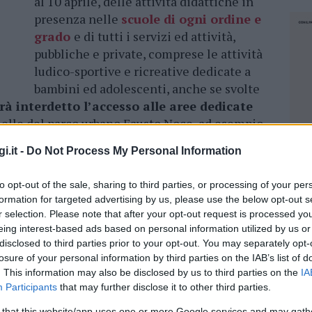
al 10 aprile, delle attività didattiche in
presenza nelle
scuole di ogni ordine e
grado
e di tutti i servizi ed attività,
pubbliche e private, comprese le attività
ludico-sportive e ricreative dedicate a
bambini ed adolescenti, anche se svolte
rà interdetto l’accesso alle aree dedicate
lle del parco urbano Fausto Noce, ad esempio.
i.it -
Do Not Process My Personal Information
cittadini che la
situazione non è
a abbiamo voluto disporre l’ordinanza
to opt-out of the sale, sharing to third parties, or processing of your per
ali:
aggiungendo qualche giorno di
formation for targeted advertising by us, please use the below opt-out s
 evitare i contatti
tra gli alunni per un
r selection. Please note that after your opt-out request is processed y
o cittadino – .Si tratta di una forma di
eing interest-based ads based on personal information utilized by us or
di
adottare per evitare di dover correre ai
disclosed to third parties prior to your opt-out. You may separately opt-
per fronteggiare una situazione meno sotto
losure of your personal information by third parties on the IAB’s list of
. This information may also be disclosed by us to third parties on the
IA
”.
Participants
that may further disclose it to other third parties.
 positive al Covid: i dati del Comune
NEC
 that this website/app uses one or more Google services and may gath