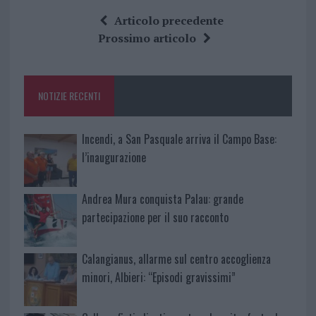
ce
it
te
at
a
Articolo precedente
b
te
re
s
re
Prossimo articolo
o
r
st
A
o
p
NOTIZIE RECENTI
k
p
Incendi, a San Pasquale arriva il Campo Base:
l’inaugurazione
Andrea Mura conquista Palau: grande
partecipazione per il suo racconto
Calangianus, allarme sul centro accoglienza
minori, Albieri: “Episodi gravissimi”