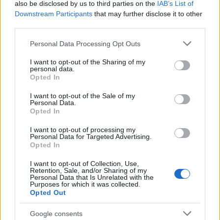
also be disclosed by us to third parties on the
IAB’s List of
Downstream Participants
that may further disclose it to other
third parties.
Please note that this website/app uses one or more Google
NECROLOGIE
Personal Data Processing Opt Outs
services and may gather and store information including but
not limited to your visit or usage behaviour. You may click to
I want to opt-out of the Sharing of my
personal data.
grant or deny consent to Google and its third-party tags to
Mario Malu
Opted In
use your data for below specified purposes in below Google
consent section.
I want to opt-out of the Sale of my
Personal Data.
Opted In
Paolo Pinna
I want to opt-out of processing my
Personal Data for Targeted Advertising.
Opted In
Martina Agostina Diturco
I want to opt-out of Collection, Use,
Retention, Sale, and/or Sharing of my
Personal Data that Is Unrelated with the
Purposes for which it was collected.
Opted Out
I nostri cari
Google consents