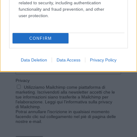
related to security, including authentication
functionality and fraud prevention, and other
user protection.
Vuoi rimanere sempre aggiornato?
Iscriviti alla newsletter di Gallura Oggi e ricevi le nostre
CONFIRM
email periodiche contenenti le ultime notizie pubblicate
sul sito web!
*
campo obbligatorio
*
Indirizzo email
Data Deletion
Data Access
Privacy Policy
Privacy
Utilizziamo Mailchimp come piattaforma di
marketing. Iscrivendoti alla newsletter accetti che le
tue informazioni siano trasferite a Mailchimp per
l'elaborazione.
Leggi qui l'informativa sulla privacy
di Mailchimp
.
Potrai annullare l'iscrizione in qualsiasi momento
facendo clic sul collegamento nel piè di pagina delle
nostre e-mail.