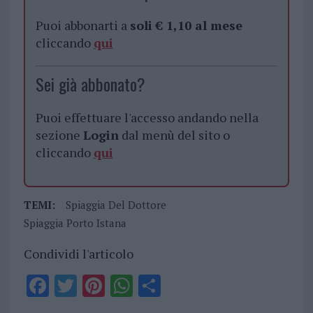
Puoi abbonarti a
soli € 1,10 al mese
cliccando
qui
Sei già abbonato?
Puoi effettuare l'accesso andando nella
sezione
Login
dal menù del sito o
cliccando
qui
TEMI:
Spiaggia Del Dottore
Spiaggia Porto Istana
Condividi l'articolo
F
T
Pi
W
S
a
w
n
h
h