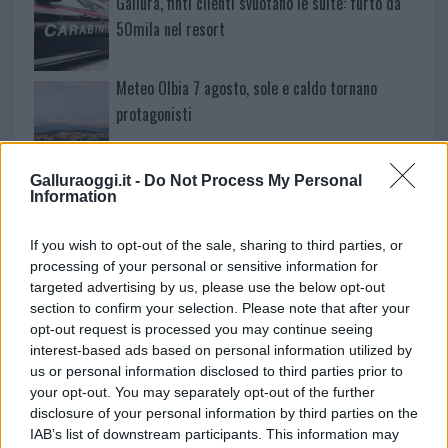
Gallura, finti clienti svuotano le suite: furto da
50mila nel resort
Meteo Olbia 7 agosto, sole e caldo tornano
protagonisti
Test tunnel Olbia: rampe chiuse ancora fino a
Galluraoggi.it -
Do Not Process My Personal
fine agosto
Information
If you wish to opt-out of the sale, sharing to third parties, or
Aggius conquista la classifica delle mete più
processing of your personal or sensitive information for
amate dell’estate 2026
targeted advertising by us, please use the below opt-out
section to confirm your selection. Please note that after your
opt-out request is processed you may continue seeing
interest-based ads based on personal information utilized by
us or personal information disclosed to third parties prior to
your opt-out. You may separately opt-out of the further
disclosure of your personal information by third parties on the
IAB’s list of downstream participants. This information may