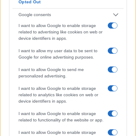
Opted Out
Condividi l'articolo
Google consents
F
T
Pi
W
S
I want to allow Google to enable storage
a
w
n
h
h
related to advertising like cookies on web or
device identifiers in apps.
ce
it
te
at
a
Articolo precedente
I want to allow my user data to be sent to
b
te
re
s
re
Prossimo articolo
Google for online advertising purposes.
o
r
st
A
I want to allow Google to send me
o
p
personalized advertising.
NOTIZIE RECENTI
k
p
I want to allow Google to enable storage
related to analytics like cookies on web or
Le previsioni meteo per il weekend a Olbia e in
device identifiers in apps.
Gallura
I want to allow Google to enable storage
related to functionality of the website or app.
Michelle Hunziker in Gallura, bella anche dal
vivo: un amico vip svela come fa
I want to allow Google to enable storage