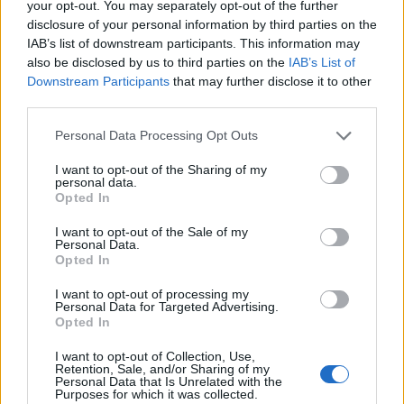
your opt-out. You may separately opt-out of the further
Notizie in tempo reale?
disclosure of your personal information by third parties on the
Entra nel canale telegram di
IAB’s list of downstream participants. This information may
GalluraOggi.it
also be disclosed by us to third parties on the
IAB’s List of
Downstream Participants
that may further disclose it to other
third parties.
Please note that this website/app uses one or more Google
Personal Data Processing Opt Outs
Inviaci le tue segnalazioni,
services and may gather and store information including but
i tuoi video e le tue foto
not limited to your visit or usage behaviour. You may click to
I want to opt-out of the Sharing of my
personal data.
grant or deny consent to Google and its third-party tags to
Su WhatsApp al numero +39
Opted In
use your data for below specified purposes in below Google
345 356 7512
consent section.
I want to opt-out of the Sale of my
Personal Data.
Opted In
I want to opt-out of processing my
Personal Data for Targeted Advertising.
Ricevi le nostre ultime news
Opted In
I want to opt-out of Collection, Use,
da
Google News
Retention, Sale, and/or Sharing of my
Personal Data that Is Unrelated with the
Purposes for which it was collected.