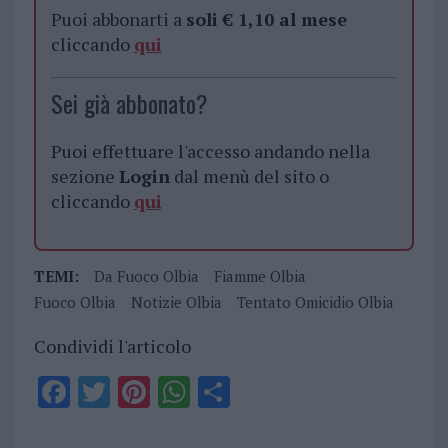
Puoi abbonarti a
soli € 1,10 al mese
cliccando
qui
Sei già abbonato?
Puoi effettuare l'accesso andando nella
sezione
Login
dal menù del sito o
cliccando
qui
TEMI:
Da Fuoco Olbia
Fiamme Olbia
Fuoco Olbia
Notizie Olbia
Tentato Omicidio Olbia
Condividi l'articolo
F
T
Pi
W
S
a
w
n
h
h