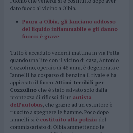
l’uomo che venerdì si è costituito dopo aver
dato fuoco al vicino a Olbia.
Paura a Olbia, gli lanciano addosso
del liquido infiammabile e gli danno
fuoco: è grave
Tutto è accaduto venerdì mattina in via Petta
quando una lite con il vicino di casa, Antonio
Cozzolino, operaio di 48 anni, è degenerata e
Iannelli ha cosparso di benzina il rivale e ha
appiccato il fuoco.
Attimi terribili per
Cozzolino
che è stato salvato solo dalla
prontezza di riflessi di un
autista
dell’autobus
, che grazie ad un estintore è
riuscito a spegnere le fiamme. Poco dopo
Iannelli si è
costituito alla polizia
del
commissariato di Olbia ammettendo le