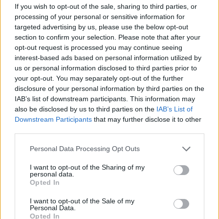
gallurese: gli appuntamenti da non perdere
If you wish to opt-out of the sale, sharing to third parties, or
processing of your personal or sensitive information for
targeted advertising by us, please use the below opt-out
Lettini e arredi abusivi sulla spiaggia libera,
section to confirm your selection. Please note that after your
sequestri a Olbia e Arzachena
opt-out request is processed you may continue seeing
interest-based ads based on personal information utilized by
us or personal information disclosed to third parties prior to
È morto Francesco Guccini, il maestro che si
your opt-out. You may separately opt-out of the further
tenne lontano dalla Costa Smeralda
disclosure of your personal information by third parties on the
IAB’s list of downstream participants. This information may
also be disclosed by us to third parties on the
IAB’s List of
Nuovo sportello rifiuti a Palau, una svolta per gli
Downstream Participants
that may further disclose it to other
utenti
third parties.
Please note that this website/app uses one or more Google
Personal Data Processing Opt Outs
services and may gather and store information including but
not limited to your visit or usage behaviour. You may click to
I want to opt-out of the Sharing of my
personal data.
grant or deny consent to Google and its third-party tags to
Opted In
use your data for below specified purposes in below Google
consent section.
I want to opt-out of the Sale of my
Personal Data.
Opted In