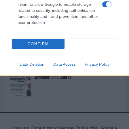
I nostri cari
I want to allow Google to enable storage
related to security, including authentication
functionality and fraud prevention, and other
user protection.
I nostri cari
CONFIRM
I nostri cari
Data Deletion
Data Access
Privacy Policy
Giovannimaria Cabras
Invia un Comunicato Stampa
|
Pubblicità
|
Segnala