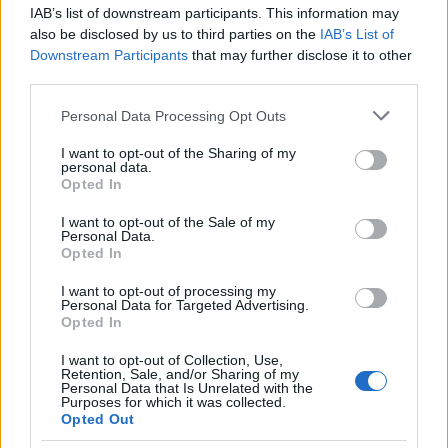
IAB’s list of downstream participants. This information may
also be disclosed by us to third parties on the
IAB’s List of
Gallura, finti clienti svuotano le suite: furto da
Downstream Participants
that may further disclose it to other
third parties.
50mila nel resort
Please note that this website/app uses one or more Google
Personal Data Processing Opt Outs
services and may gather and store information including but
Meteo Olbia 7 agosto, sole e caldo tornano
not limited to your visit or usage behaviour. You may click to
I want to opt-out of the Sharing of my
protagonisti
personal data.
grant or deny consent to Google and its third-party tags to
Opted In
use your data for below specified purposes in below Google
consent section.
I want to opt-out of the Sale of my
Test tunnel Olbia: rampe chiuse ancora fino a
Personal Data.
fine agosto
Opted In
I want to opt-out of processing my
Personal Data for Targeted Advertising.
Aggius conquista la classifica delle mete più
Opted In
amate dell’estate 2026
I want to opt-out of Collection, Use,
Retention, Sale, and/or Sharing of my
Personal Data that Is Unrelated with the
Purposes for which it was collected.
Opted Out