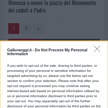
Rimessa a nuovo la piazza del Monumento
dei caduti a Padru
1
2
»
NOTIZIE RECENTI
Galluraoggi.it -
Do Not Process My Personal
Information
Incendi, a San Pasquale arriva il Campo Base:
If you wish to opt-out of the sale, sharing to third parties, or
l’inaugurazione
processing of your personal or sensitive information for
targeted advertising by us, please use the below opt-out
Andrea Mura conquista Palau: grande
section to confirm your selection. Please note that after your
opt-out request is processed you may continue seeing
partecipazione per il suo racconto
interest-based ads based on personal information utilized by
us or personal information disclosed to third parties prior to
Calangianus, allarme sul centro accoglienza
your opt-out. You may separately opt-out of the further
disclosure of your personal information by third parties on the
minori, Albieri: “Episodi gravissimi”