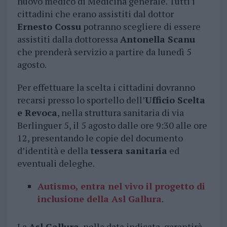
nuovo medico di Medicina generale. Tutti i
cittadini che erano assistiti dal dottor
Ernesto Cossu
potranno scegliere di essere
assistiti dalla dottoressa
Antonella Scanu
che prenderà servizio a partire da lunedì 5
agosto.
Per effettuare la scelta i cittadini dovranno
recarsi presso lo sportello dell’
Ufficio Scelta
e Revoca
, nella struttura sanitaria di via
Berlinguer 5, il 5 agosto dalle ore 9:30 alle ore
12, presentando le copie del documento
d’identità e della
tessera sanitaria
ed
eventuali deleghe.
Autismo, entra nel vivo il progetto di
inclusione della Asl Gallura
.
La
Asl Gallura
, nella data indicata, garantirà