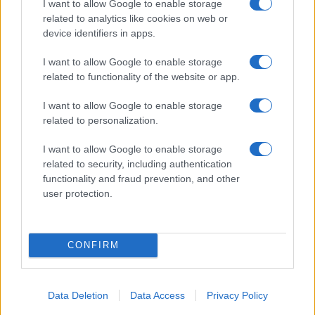
I want to allow Google to enable storage
related to analytics like cookies on web or
I nostri cari
device identifiers in apps.
I want to allow Google to enable storage
related to functionality of the website or app.
I nostri cari
I want to allow Google to enable storage
related to personalization.
Giovannimaria Cabras
I want to allow Google to enable storage
related to security, including authentication
functionality and fraud prevention, and other
user protection.
CONFIRM
Invia un Comunicato Stampa
|
Pubblicità
|
Segnala
Data Deletion
Data Access
Privacy Policy