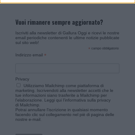
Vuoi rimanere sempre aggiornato?
Iscriviti alla newsletter di Gallura Oggi e ricevi le nostre
email periodiche contenenti le ultime notizie pubblicate
sul sito web!
*
campo obbligatorio
*
Indirizzo email
Privacy
Utilizziamo Mailchimp come piattaforma di
marketing. Iscrivendoti alla newsletter accetti che le
tue informazioni siano trasferite a Mailchimp per
l'elaborazione.
Leggi qui l'informativa sulla privacy
di Mailchimp
.
Potrai annullare l'iscrizione in qualsiasi momento
facendo clic sul collegamento nel piè di pagina delle
nostre e-mail.