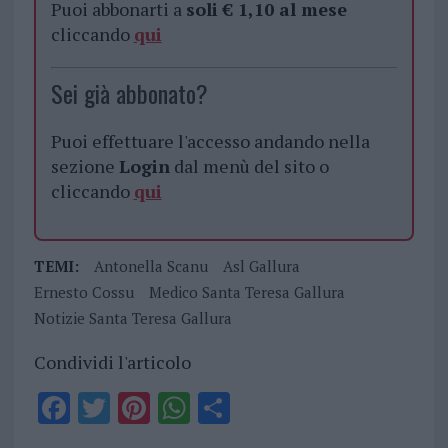
Puoi abbonarti a
soli € 1,10 al mese
cliccando
qui
Sei già abbonato?
Puoi effettuare l'accesso andando nella
sezione
Login
dal menù del sito o
cliccando
qui
TEMI:
Antonella Scanu
Asl Gallura
Ernesto Cossu
Medico Santa Teresa Gallura
Notizie Santa Teresa Gallura
Condividi l'articolo
F
T
Pi
W
S
a
w
n
h
h