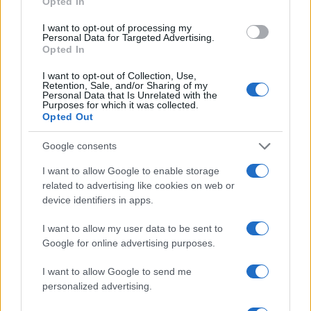
Opted In
I want to opt-out of processing my
Personal Data for Targeted Advertising.
Opted In
NECROLOGIE
I want to opt-out of Collection, Use,
Retention, Sale, and/or Sharing of my
Personal Data that Is Unrelated with the
Mario Malu
Purposes for which it was collected.
Opted Out
Google consents
Paolo Pinna
I want to allow Google to enable storage
related to advertising like cookies on web or
device identifiers in apps.
Martina Agostina Diturco
I want to allow my user data to be sent to
Google for online advertising purposes.
I want to allow Google to send me
I nostri cari
personalized advertising.