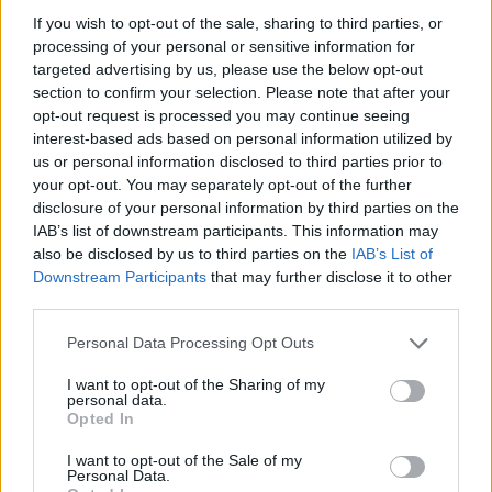
Gallura, finti clienti svuotano le suite: furto da
If you wish to opt-out of the sale, sharing to third parties, or
50mila nel resort
processing of your personal or sensitive information for
targeted advertising by us, please use the below opt-out
Meteo Olbia 7 agosto, sole e caldo tornano
section to confirm your selection. Please note that after your
opt-out request is processed you may continue seeing
protagonisti
interest-based ads based on personal information utilized by
us or personal information disclosed to third parties prior to
your opt-out. You may separately opt-out of the further
Test tunnel Olbia: rampe chiuse ancora fino a
disclosure of your personal information by third parties on the
fine agosto
IAB’s list of downstream participants. This information may
also be disclosed by us to third parties on the
IAB’s List of
Downstream Participants
that may further disclose it to other
Aggius conquista la classifica delle mete più
third parties.
amate dell’estate 2026
Please note that this website/app uses one or more Google
Personal Data Processing Opt Outs
services and may gather and store information including but
not limited to your visit or usage behaviour. You may click to
I want to opt-out of the Sharing of my
personal data.
grant or deny consent to Google and its third-party tags to
Opted In
use your data for below specified purposes in below Google
consent section.
I want to opt-out of the Sale of my
Personal Data.