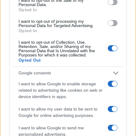
I want to opt-out of the Sale of my
F
T
Pi
W
S
Personal Data.
Opted In
a
w
n
h
h
I want to opt-out of processing my
ce
it
te
at
a
Personal Data for Targeted Advertising.
Articolo precedente
Opted In
b
te
re
s
re
Prossimo articolo
o
r
st
A
I want to opt-out of Collection, Use,
Retention, Sale, and/or Sharing of my
Personal Data that Is Unrelated with the
o
p
Purposes for which it was collected.
NOTIZIE RECENTI
Opted Out
k
p
Google consents
Sangue, musica e solidarietà con Avis Olbia al
I want to allow Google to enable storage
Delta Center
related to advertising like cookies on web or
device identifiers in apps.
Meteo Olbia 9 agosto, temperature in calo
I want to allow my user data to be sent to
Google for online advertising purposes.
I want to allow Google to send me
Salmo finisce in ospedale a Catania, ma il tour
personalized advertising.