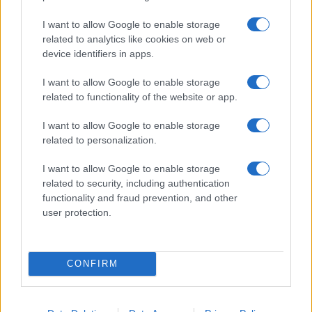
va avanti: “Sicilia, ci sono”
I want to allow Google to enable storage
related to analytics like cookies on web or
Jovanotti, Gabry Ponte e Alfa: Olbia ombelico del
device identifiers in apps.
mondo per una notte
I want to allow Google to enable storage
related to functionality of the website or app.
Giorgia Meloni a La Maddalena, la vicesindaco:
“Orgoglio e discrezione per visita privata̶…
I want to allow Google to enable storage
related to personalization.
Incendio nella notte a Olbia, a fuoco due furgoni
I want to allow Google to enable storage
related to security, including authentication
functionality and fraud prevention, and other
user protection.
A fuoco un deposito con bombole, intervento dei
vigili del fuoco a Rudalza
CONFIRM