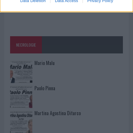
Data Deletion
Data Access
Privacy Policy
NECROLOGIE
Mario Malu
Paolo Pinna
Martina Agostina Diturco