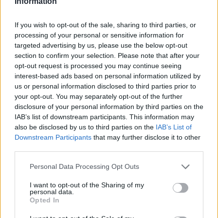
GalluraOggi.it
Information
If you wish to opt-out of the sale, sharing to third parties, or
processing of your personal or sensitive information for
targeted advertising by us, please use the below opt-out
Inviaci le tue segnalazioni,
section to confirm your selection. Please note that after your
i tuoi video e le tue foto
opt-out request is processed you may continue seeing
Su WhatsApp al numero +39
interest-based ads based on personal information utilized by
345 356 7512
us or personal information disclosed to third parties prior to
your opt-out. You may separately opt-out of the further
disclosure of your personal information by third parties on the
IAB’s list of downstream participants. This information may
also be disclosed by us to third parties on the
IAB’s List of
Downstream Participants
that may further disclose it to other
Ricevi le nostre ultime news
third parties.
Please note that this website/app uses one or more Google
Personal Data Processing Opt Outs
da
Google News
services and may gather and store information including but
not limited to your visit or usage behaviour. You may click to
I want to opt-out of the Sharing of my
personal data.
grant or deny consent to Google and its third-party tags to
Opted In
Condividi l'articolo
use your data for below specified purposes in below Google
consent section.