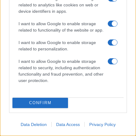
related to analytics like cookies on web or
device identifiers in apps.
Notizie in tempo reale?
Entra nel canale telegram di
I want to allow Google to enable storage
GalluraOggi.it
related to functionality of the website or app.
I want to allow Google to enable storage
related to personalization.
I want to allow Google to enable storage
Ricevi le nostre ultime news
related to security, including authentication
functionality and fraud prevention, and other
da
Google News
user protection.
Condividi l'articolo
CONFIRM
F
T
Pi
W
S
a
w
n
h
h
Data Deletion
Data Access
Privacy Policy