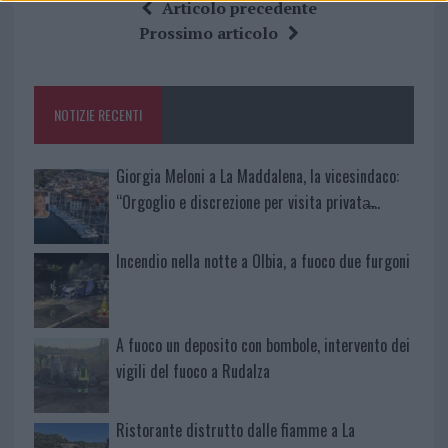
ce
it
te
at
a
Articolo precedente
b
te
re
s
re
Prossimo articolo
o
r
st
A
o
p
NOTIZIE RECENTI
k
p
Giorgia Meloni a La Maddalena, la vicesindaco:
“Orgoglio e discrezione per visita privata̶…
Incendio nella notte a Olbia, a fuoco due furgoni
A fuoco un deposito con bombole, intervento dei
vigili del fuoco a Rudalza
Ristorante distrutto dalle fiamme a La