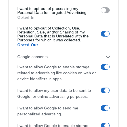
Puoi abbonarti a
soli € 1,10 al mese
I want to opt-out of processing my
cliccando
qui
Personal Data for Targeted Advertising.
Opted In
Sei già abbonato?
I want to opt-out of Collection, Use,
Retention, Sale, and/or Sharing of my
Personal Data that Is Unrelated with the
Purposes for which it was collected.
Puoi effettuare l'accesso andando nella
Opted Out
sezione
Login
dal menù del sito o
cliccando
qui
Google consents
I want to allow Google to enable storage
related to advertising like cookies on web or
TEMI:
Sindaco Santa Teresa
Stefano Pisciottu
device identifiers in apps.
Inviaci le tue segnalazioni,
I want to allow my user data to be sent to
Google for online advertising purposes.
i tuoi video e le tue foto
Su WhatsApp al numero +39
I want to allow Google to send me
345 356 7512
personalized advertising.
I want to allow Google to enable storage