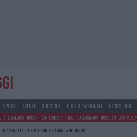
SPORT
EVENTI
RUBRICHE
PUBLIREDAZIONALI
NECROLOGIE
A
S. T. GALLURA
BUDONI
SAN TEODORO
PALAU
CALANGIANUS
BUDDUSÒ
LOIRI P. S. 
GOSTO, SOLE E CALDO TORNANO PROTAGONISTI