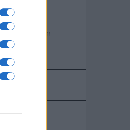
I nostri cari
Giovannimaria Cabras