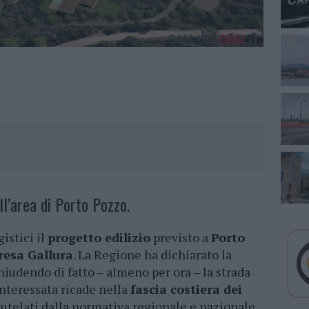
ll’area di Porto Pozzo.
istici il
progetto edilizio
previsto a
Porto
resa Gallura
. La Regione ha dichiarato la
hiudendo di fatto – almeno per ora – la strada
interessata ricade nella
fascia costiera dei
 tutelati dalla normativa regionale e nazionale