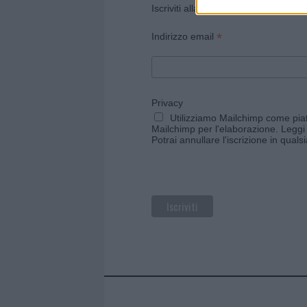
Iscriviti alla newsletter di Gallura O
*
Indirizzo email
Privacy
Utilizziamo Mailchimp come piatt
Mailchimp per l'elaborazione.
Leggi 
Potrai annullare l'iscrizione in qual