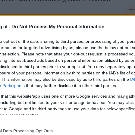
emento in riva al mare, ambientalisti
 Pozzo
.
i.it -
Do Not Process My Personal Information
to opt-out of the sale, sharing to third parties, or processing of your per
si è concentrata l’iniziativa del
Gruppo
formation for targeted advertising by us, please use the below opt-out s
presentato un’istanza di accesso agli atti per
r selection. Please note that after your opt-out request is processed y
amministrativo. Dagli accertamenti è emersa
eing interest-based ads based on personal information utilized by us or
 lottizzazione
e le prescrizioni
disclosed to third parties prior to your opt-out. You may separately opt-
losure of your personal information by third parties on the IAB’s list of
tà sufficiente a spingere gli uffici regionali a
. This information may also be disclosed by us to third parties on the
IA
ndo che il progetto potesse proseguire verso
Participants
that may further disclose it to other third parties.
 that this website/app uses one or more Google services and may gath
rto Pozzo, sotto la lente anche il cemento
including but not limited to your visit or usage behaviour. You may click 
 to Google and its third-party tags to use your data for below specifi
ogle consent section.
a come un
caso circoscritto
, una contestazione
l Data Processing Opt Outs
NEC
in un’area sensibile, si è però rapidamente