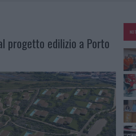
A IL CAMPO BASE: L’INAUGURAZIONE
: GRANDE PARTECIPAZIONE PER IL SUO RACCONTO
RO ACCOGLIENZA MINORI, ALBIERI: “EPISODI GRAVISSIMI”
NOT
NO LE SUITE: FURTO DA 50MILA NEL RESORT
l progetto edilizio a Porto