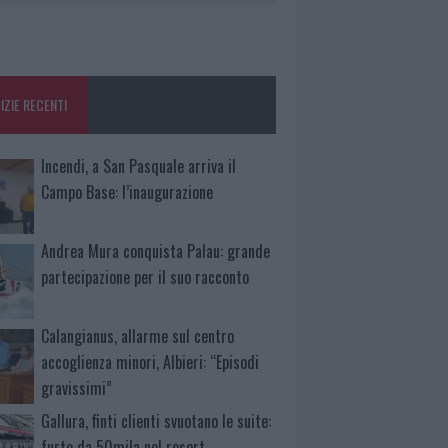
IZIE RECENTI
Incendi, a San Pasquale arriva il
Campo Base: l’inaugurazione
Andrea Mura conquista Palau: grande
partecipazione per il suo racconto
Calangianus, allarme sul centro
accoglienza minori, Albieri: “Episodi
gravissimi”
Gallura, finti clienti svuotano le suite:
furto da 50mila nel resort