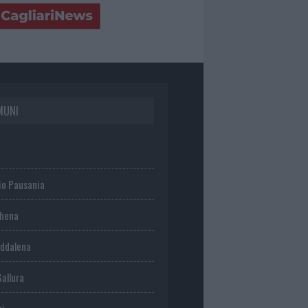
MUNI
io Pausania
chena
ddalena
Gallura