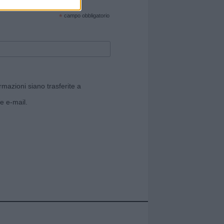
cate sul sito web!
*
campo obbligatorio
rmazioni siano trasferite a
e e-mail.