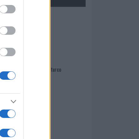
Mario Malu
Paolo Pinna
Martina Agostina Diturco
I nostri cari
I nostri cari