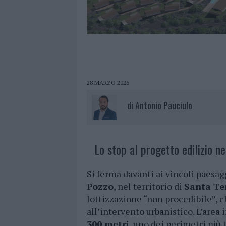
28 MARZO 2026
di
Antonio Pauciulo
Lo stop al progetto edilizio ne
Si ferma davanti ai vincoli paesagg
Pozzo
, nel territorio di
Santa Te
lottizzazione “non procedibile”, c
all’intervento urbanistico. L’area 
300 metri
, uno dei perimetri più