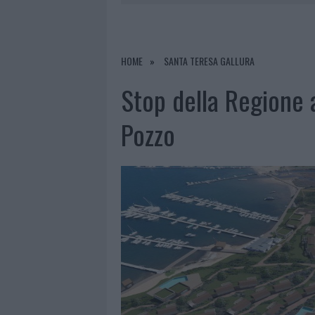
6 AGOSTO 2026
|
INCENDI, A SAN PASQUALE ARRIV
6 AGOSTO 2026
|
ANDREA MURA CONQUISTA PALAU
6 AGOSTO 2026
|
CALANGIANUS, ALLARME SUL CENT
HOME
SANTA TERESA GALLURA
6 AGOSTO 2026
|
GALLURA, FINTI CLIENTI SVUOTA
Stop della Regione a
Pozzo