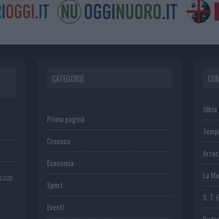
CATEGORIE
CO
Olbia
Prima pagina
Temp
Cronaca
Arza
Economia
La Ma
.com
Sport
S. T. 
Eventi