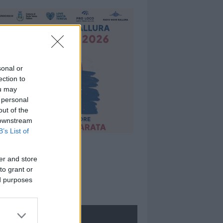
sonal or
ection to
ou may
 personal
out of the
 downstream
B’s List of
er and store
to grant or
ed purposes
ROLOGIE