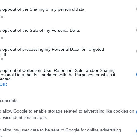
iù ampio. Le verifiche attivate sulla
o opt-out of the Sharing of my personal data.
 emergere un problema ben più profondo, che
In
to urbanistico comunale.
o opt-out of the Sale of my Personal Data.
In
azionali?
to opt-out of processing my Personal Data for Targeted
ing.
 mese
cliccando
qui
In
o opt-out of Collection, Use, Retention, Sale, and/or Sharing
ersonal Data that Is Unrelated with the Purposes for which it
lected.
Out
do nella sezione
Login
dal menù del sito o
consents
o allow Google to enable storage related to advertising like cookies on
evice identifiers in apps.
’Intervento Giuridico
Notizie Santa Teresa Gallura
degna
o allow my user data to be sent to Google for online advertising
s.