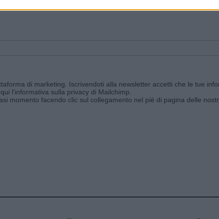
ggi e ricevi le nostre email periodiche contenenti le ultime notizie pubbli
aforma di marketing. Iscrivendoti alla newsletter accetti che le tue info
qui l'informativa sulla privacy di Mailchimp
.
siasi momento facendo clic sul collegamento nel piè di pagina delle nostr