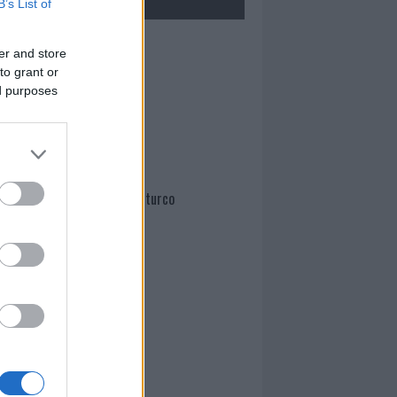
B’s List of
Mario Malu
er and store
to grant or
ed purposes
Paolo Pinna
Martina Agostina Diturco
I nostri cari
I nostri cari