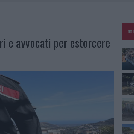
OLE, INTERVENTO DEI VIGILI DEL FUOCO A RUDALZA
IAMME A LA MADDALENA, INCENDIO A MONTI D’À RENA
KEND A OLBIA E IN GALLURA
NOT
, LA VICESINDACO: “ORGOGLIO E DISCREZIONE PER VISITA PRIVATA”
ri e avvocati per estorcere