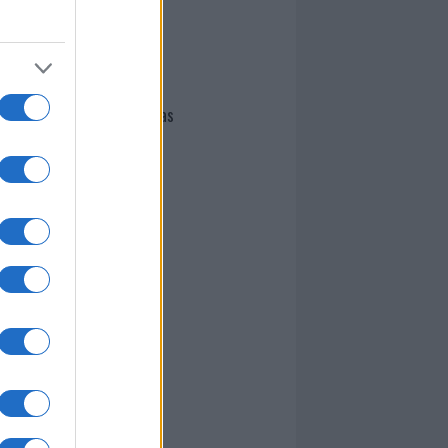
I nostri cari
Giovannimaria Cabras