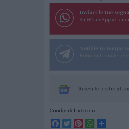
Inviaci le tue segna
Su WhatsApp al nume
Notizie in tempo r
Entra nel canale tele
Ricevi le nostre ult
Condividi l'articolo
F
T
Pi
W
S