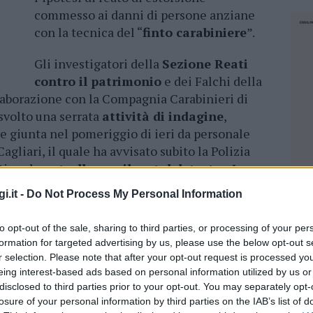
commesso ai danni di persone anziane
con la tecnica del “
finto carabiniere
”.
Gli investigatori della
Sezione Reati
contro il patrimonio
e dei Falchi della
llaborazione con la Compagnia Carabinieri di
svolto una serrata
attività di indagine
,
ne giunta nel pomeriggio di ieri da personale
agliari, il quale ha avvisato subito la Polizia
tiva al
controllo con il metal detector
. I
rvenuti immediatamente nell’area del varco
i.it -
Do Not Process My Personal Information
quisizione il ragazzo, trovandolo in possesso
onili in oro e di
7.500 euro in contanti
. Gli
to opt-out of the sale, sharing to third parties, or processing of your per
to che si trattasse di oggetti e soldi di
formation for targeted advertising by us, please use the below opt-out s
tramite lo scambio informativo con altri
uffici
r selection. Please note that after your opt-out request is processed y
prio la stessa mattina erano stati commessi due
eing interest-based ads based on personal information utilized by us or
disclosed to third parties prior to your opt-out. You may separately opt-
oro. In particolare, due vittime, anziane, erano
losure of your personal information by third parties on the IAB’s list of
vante
somma di denaro e gioielli
a persone
NEC