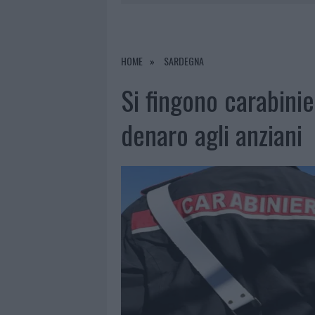
8 AGOSTO 2026
|
A FUOCO UN DEPOSITO CON BOMB
8 AGOSTO 2026
|
RISTORANTE DISTRUTTO DALLE F
7 AGOSTO 2026
|
LE PREVISIONI METEO PER IL WEE
HOME
SARDEGNA
8 AGOSTO 2026
|
GIORGIA MELONI A LA MADDALENA
Si fingono carabinie
denaro agli anziani