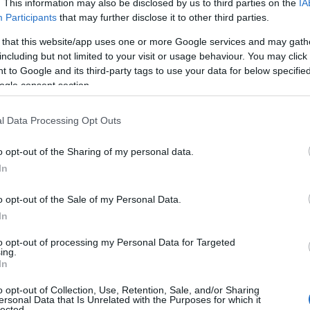
. This information may also be disclosed by us to third parties on the
IA
oro abitazione, previo contatto telefonico da
Participants
that may further disclose it to other third parties.
mmissario di polizia.
 that this website/app uses one or more Google services and may gath
including but not limited to your visit or usage behaviour. You may click 
vittima viene contattata al proprio numero
 to Google and its third-party tags to use your data for below specifi
a una persona, che si presenta come un
ogle consent section.
rabinieri o commissario di polizia) per
io ha causato un grave incidente
stradale
l Data Processing Opt Outs
pedone, dietro minaccia di sicura carcerazione
rminata
a cedere i propri averi. La persona
o opt-out of the Sharing of my personal data.
 e ridotta ad uno stato di costrizione
In
ll’ineluttabilità del fatto e all’unica via
anti in suo possesso
, pur di evitare il carcere
o opt-out of the Sale of my Personal Data.
ma viene trattenuta costantemente al telefono,
In
e aiuto a nessuno, si presenta la
persona
to opt-out of processing my Personal Data for Targeted
molati, che spesso, anch’ella si presenta come
ing.
In
collaboratore di chi ha preso contatti con i
o opt-out of Collection, Use, Retention, Sale, and/or Sharing
ersonal Data that Is Unrelated with the Purposes for which it
lected.