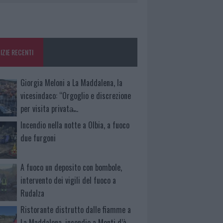
IZIE RECENTI
Giorgia Meloni a La Maddalena, la
vicesindaco: “Orgoglio e discrezione
per visita privata̶…
Incendio nella notte a Olbia, a fuoco
due furgoni
A fuoco un deposito con bombole,
intervento dei vigili del fuoco a
Rudalza
Ristorante distrutto dalle fiamme a
La Maddalena, incendio a Monti d’à