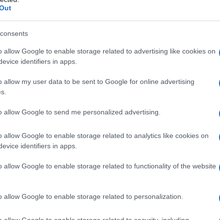
anno descritto
la stessa situazione e hanno
Out
 Nuoro.
consents
i poliziotti della Squadra Mobile si sono messi
he era salito sulla nave, già in partenza per
o allow Google to enable storage related to advertising like cookies on
evice identifiers in apps.
o la macchina. Con la collaborazione del
rsonale di bordo, nonché dei poliziotti
o allow my user data to be sent to Google for online advertising
arittima, il giovane è stato rintracciato,
s.
to allow Google to send me personalized advertising.
n Questura
per il proseguo delle indagini
oscimento dei soggetti e di parte del maltolto,
o allow Google to enable storage related to analytics like cookies on
ione delle immagini estrapolate dai sistemi di
evice identifiers in apps.
go dei fatti.
o allow Google to enable storage related to functionality of the website
 sussistenza di gravi indizi di colpevolezza
ssione del reato di estorsione, i due giovani
o allow Google to enable storage related to personalization.
iziato di delitto, su iniziativa, e, su
ro
, rispettivamente presso il Tribunale
o allow Google to enable storage related to security, including