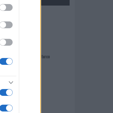
Mario Malu
Paolo Pinna
Martina Agostina Diturco
I nostri cari
I nostri cari