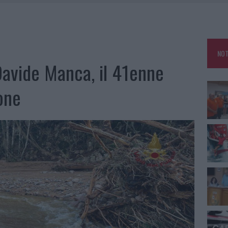
GOSTO, SOLE E CALDO TORNANO PROTAGONISTI
A IL CAMPO BASE: L’INAUGURAZIONE
: GRANDE PARTECIPAZIONE PER IL SUO RACCONTO
RO ACCOGLIENZA MINORI, ALBIERI: “EPISODI GRAVISSIMI”
NOT
 Davide Manca, il 41enne
ione