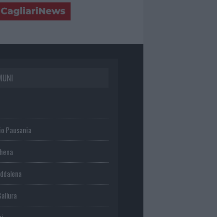
MUNI
io Pausania
chena
ddalena
Gallura