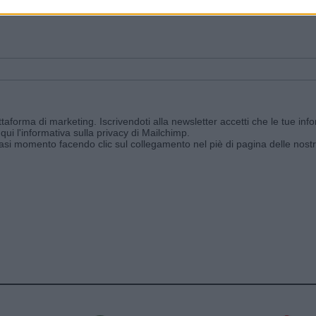
ggi e ricevi le nostre email periodiche contenenti le ultime notizie pubbli
aforma di marketing. Iscrivendoti alla newsletter accetti che le tue info
qui l'informativa sulla privacy di Mailchimp
.
siasi momento facendo clic sul collegamento nel piè di pagina delle nostr