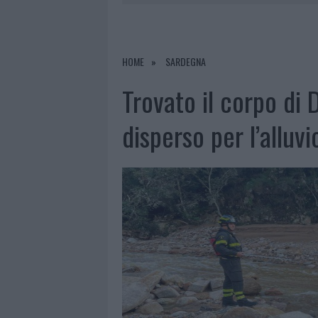
6 AGOSTO 2026
|
METEO OLBIA 7 A
6 AGOSTO 2026
|
INCENDI, A SAN PASQUALE ARRIV
6 AGOSTO 2026
|
ANDREA MURA CONQUISTA PALAU
HOME
SARDEGNA
6 AGOSTO 2026
|
CALANGIANUS, ALLARME SUL CENT
Trovato il corpo di
disperso per l’alluv