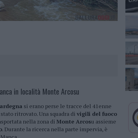
Manca in località Monte Arcosu
Sardegna
si erano perse le tracce del 41enne
 stato ritrovato. Una squadra di
vigili del fuoco
rasportata nella zona di
Monte Arcos
u assieme
o
. Durante la ricerca nella parte impervia, è
e Manca.