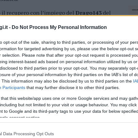
 il recupero con l’impiego del
Drago143
del
i Alghero per riconsegnare il corpo ai familiari.
a Prefettura di Cagliari”.
i.it -
Do Not Process My Personal Information
to opt-out of the sale, sharing to third parties, or processing of your per
azionali?
formation for targeted advertising by us, please use the below opt-out s
r selection. Please note that after your opt-out request is processed y
eing interest-based ads based on personal information utilized by us or
 mese
cliccando
qui
disclosed to third parties prior to your opt-out. You may separately opt-
losure of your personal information by third parties on the IAB’s list of
. This information may also be disclosed by us to third parties on the
IA
Participants
that may further disclose it to other third parties.
do nella sezione
Login
dal menù del sito o
 that this website/app uses one or more Google services and may gath
including but not limited to your visit or usage behaviour. You may click 
 to Google and its third-party tags to use your data for below specifi
ogle consent section.
anca
Davide Manca Disperso
Notizie Sardegna
l Data Processing Opt Outs
li Del Fuoco Cagliari
NEC