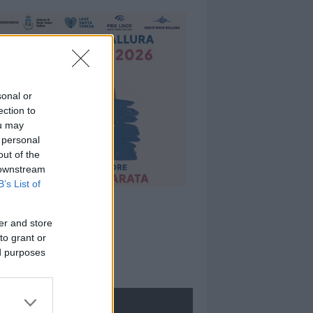
sonal or
ection to
ou may
 personal
out of the
 downstream
B’s List of
er and store
to grant or
ed purposes
ROLOGIE