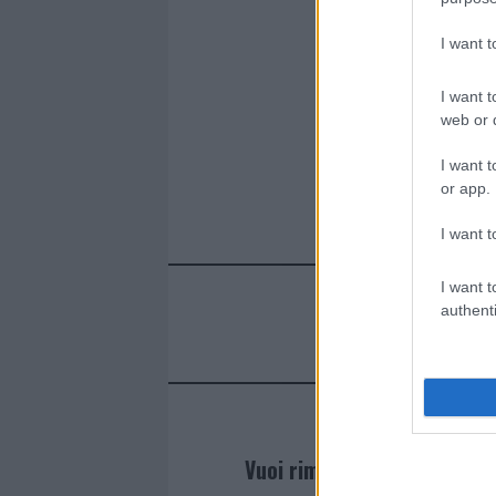
I want 
I want t
web or d
I want t
or app.
I want t
I want t
authenti
Vuoi rimanere sempre agg