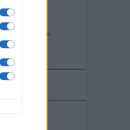
I nostri cari
Giovannimaria Cabras