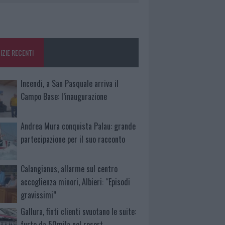
IZIE RECENTI
Incendi, a San Pasquale arriva il
Campo Base: l’inaugurazione
Andrea Mura conquista Palau: grande
partecipazione per il suo racconto
Calangianus, allarme sul centro
accoglienza minori, Albieri: “Episodi
gravissimi”
Gallura, finti clienti svuotano le suite:
furto da 50mila nel resort