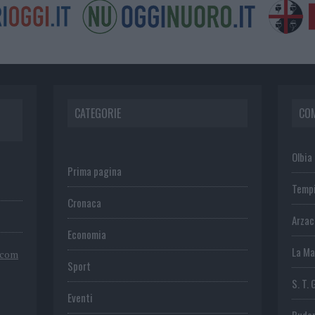
CATEGORIE
CO
Olbia
Prima pagina
Temp
Cronaca
Arza
Economia
La Ma
.com
Sport
S. T. 
Eventi