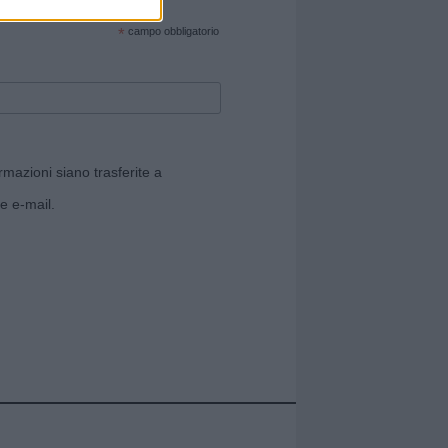
cate sul sito web!
*
campo obbligatorio
rmazioni siano trasferite a
e e-mail.