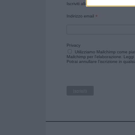
Iscriviti alla newsletter di Gallura O
*
Indirizzo email
Privacy
Utilizziamo Mailchimp come piatt
Mailchimp per l'elaborazione.
Leggi 
Potrai annullare l'iscrizione in qual