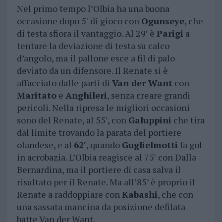
Nel primo tempo l’Olbia ha una buona
occasione dopo 5′ di gioco con
Ogunseye
, che
di testa sfiora il vantaggio. Al 29′ è
Parigi
a
tentare la deviazione di testa su calco
d’angolo, ma il pallone esce a fil di palo
deviato da un difensore. Il Renate si è
affacciato dalle parti di
Van der Want
con
Maritato
e
Anghileri
, senza creare grandi
pericoli. Nella ripresa le migliori occasioni
sono del Renate, al 55′, con
Galuppini
che tira
dal limite trovando la parata del portiere
olandese, e al
62′
, quando
Guglielmotti
fa gol
in acrobazia. L’Olbia reagisce al 75′ con Dalla
Bernardina, ma il portiere di casa salva il
risultato per il Renate. Ma all’85’ è proprio il
Renate a raddoppiare con
Kabashi
, che con
una sassata mancina da posizione defilata
batte Van der Want.