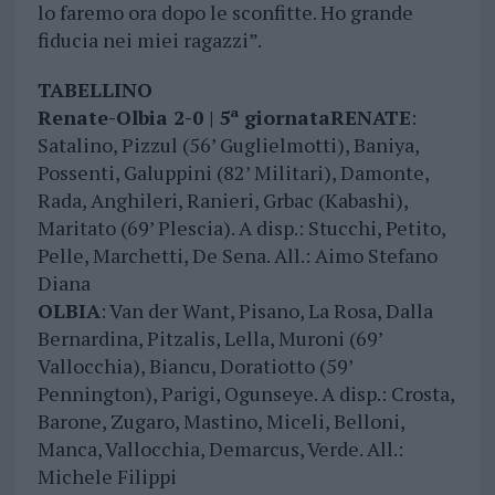
lo faremo ora dopo le sconfitte. Ho grande
fiducia nei miei ragazzi”.
TABELLINO
Renate-Olbia 2-0 | 5ª giornataRENATE
:
Satalino, Pizzul (56’ Guglielmotti), Baniya,
Possenti, Galuppini (82’ Militari), Damonte,
Rada, Anghileri, Ranieri, Grbac (Kabashi),
Maritato (69’ Plescia). A disp.: Stucchi, Petito,
Pelle, Marchetti, De Sena. All.: Aimo Stefano
Diana
OLBIA
: Van der Want, Pisano, La Rosa, Dalla
Bernardina, Pitzalis, Lella, Muroni (69’
Vallocchia), Biancu, Doratiotto (59’
Pennington), Parigi, Ogunseye. A disp.: Crosta,
Barone, Zugaro, Mastino, Miceli, Belloni,
Manca, Vallocchia, Demarcus, Verde. All.:
Michele Filippi