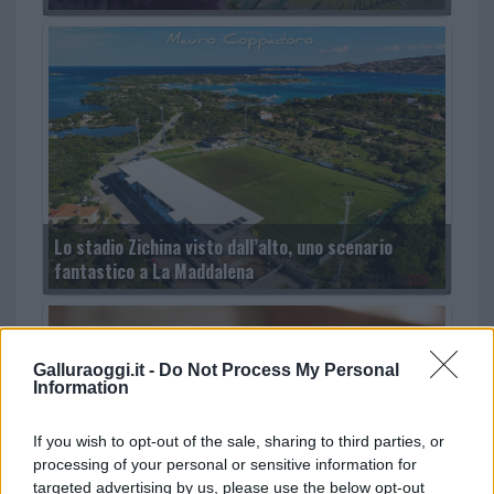
Lo stadio Zichina visto dall’alto, uno scenario
fantastico a La Maddalena
Galluraoggi.it -
Do Not Process My Personal
Information
If you wish to opt-out of the sale, sharing to third parties, or
processing of your personal or sensitive information for
targeted advertising by us, please use the below opt-out