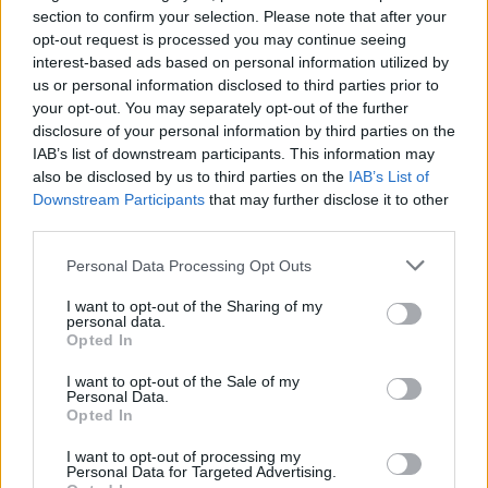
Tom Barrack è stato assolto: niente lobby illegale
section to confirm your selection. Please note that after your
per l’ex patron della Costa Smeralda
opt-out request is processed you may continue seeing
interest-based ads based on personal information utilized by
us or personal information disclosed to third parties prior to
your opt-out. You may separately opt-out of the further
disclosure of your personal information by third parties on the
IAB’s list of downstream participants. This information may
also be disclosed by us to third parties on the
IAB’s List of
Downstream Participants
that may further disclose it to other
third parties.
Please note that this website/app uses one or more Google
Personal Data Processing Opt Outs
services and may gather and store information including but
not limited to your visit or usage behaviour. You may click to
I want to opt-out of the Sharing of my
personal data.
grant or deny consent to Google and its third-party tags to
Opted In
use your data for below specified purposes in below Google
consent section.
I want to opt-out of the Sale of my
Personal Data.
Opted In
I want to opt-out of processing my
Personal Data for Targeted Advertising.