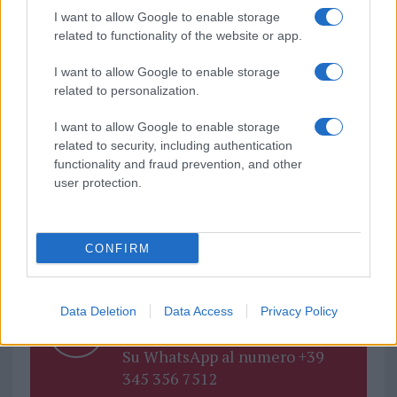
I want to allow Google to enable storage
related to functionality of the website or app.
I want to allow Google to enable storage
related to personalization.
I want to allow Google to enable storage
TEMI:
Olbia Calcio
Serie C
related to security, including authentication
functionality and fraud prevention, and other
Notizie in tempo reale?
user protection.
Entra nel canale telegram di
GalluraOggi.it
CONFIRM
Inviaci le tue segnalazioni,
Data Deletion
Data Access
Privacy Policy
i tuoi video e le tue foto
Su WhatsApp al numero +39
345 356 7512