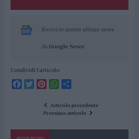
Ricevi le nostre ultime news
da
Google News
Condividi l'articolo
F
T
Pi
W
S
a
w
n
h
h
ce
it
te
at
a
Articolo precedente
b
te
re
s
re
Prossimo articolo
o
r
st
A
o
p
NOTIZIE RECENTI